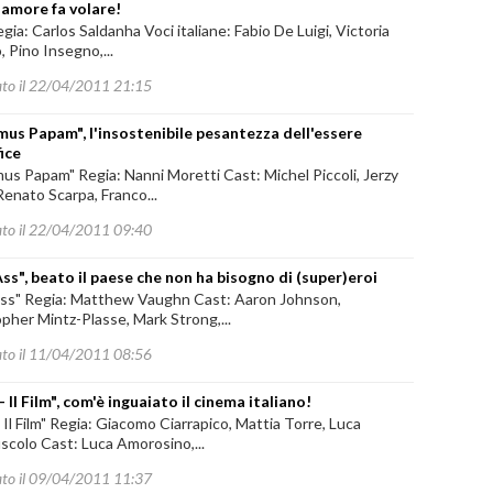
l'amore fa volare!
egia: Carlos Saldanha Voci italiane: Fabio De Luigi, Victoria
, Pino Insegno,...
ato il 22/04/2011 21:15
us Papam", l'insostenibile pesantezza dell'essere
ice
s Papam" Regia: Nanni Moretti Cast: Michel Piccoli, Jerzy
Renato Scarpa, Franco...
ato il 22/04/2011 09:40
Ass", beato il paese che non ha bisogno di (super)eroi
Ass" Regia: Matthew Vaughn Cast: Aaron Johnson,
pher Mintz-Plasse, Mark Strong,...
ato il 11/04/2011 08:56
- Il Film", com'è inguaiato il cinema italiano!
- Il Film" Regia: Giacomo Ciarrapico, Mattia Torre, Luca
scolo Cast: Luca Amorosino,...
ato il 09/04/2011 11:37