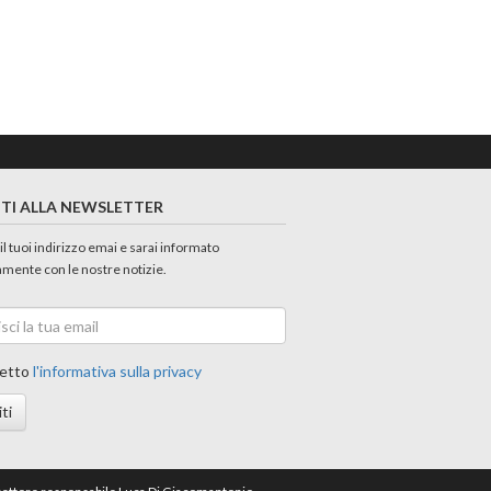
ITI ALLA NEWSLETTER
 il tuoi indirizzo emai e sarai informato
amente con le nostre notizie.
etto
l'informativa sulla privacy
iti