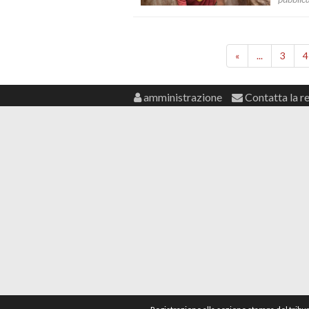
«
...
3
4
amministrazione
Contatta la r