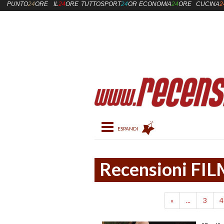
PUNTO
24
ORE
IL
24
ORE
TUTTOSPORT
24
ORE
ECONOMIA
24
ORE
CUCINA
2
Toggle navigation
Recensioni FI
«
...
3
4