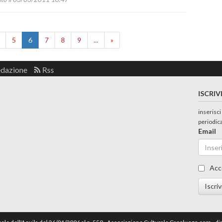
5
6
7
8
9
...
»
edazione
Rss
ISCRIV
inserisci
periodic
Email
Acc
Iscriv