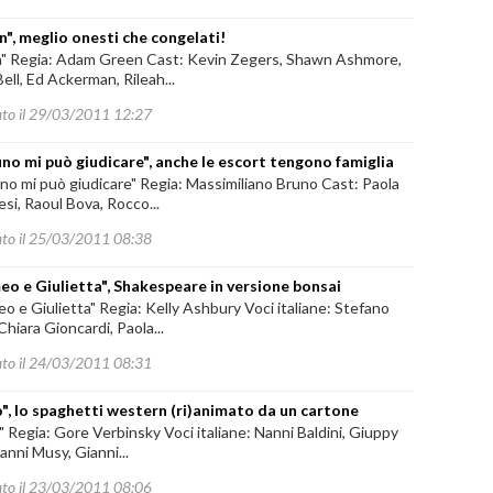
n", meglio onesti che congelati!
n" Regia: Adam Green Cast: Kevin Zegers, Shawn Ashmore,
ll, Ed Ackerman, Rileah...
ato il 29/03/2011 12:27
no mi può giudicare", anche le escort tengono famiglia
no mi può giudicare" Regia: Massimiliano Bruno Cast: Paola
esi, Raoul Bova, Rocco...
ato il 25/03/2011 08:38
o e Giulietta", Shakespeare in versione bonsai
 e Giulietta" Regia: Kelly Ashbury Voci italiane: Stefano
Chiara Gioncardi, Paola...
ato il 24/03/2011 08:31
", lo spaghetti western (ri)animato da un cartone
 Regia: Gore Verbinsky Voci italiane: Nanni Baldini, Giuppy
ianni Musy, Gianni...
ato il 23/03/2011 08:06