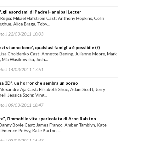
o", gli esorcismi di Padre Hannibal Lecter
o" Regia: Mikael Hafström Cast: Anthony Hopkins, Colin
hue, Alice Braga, Toby...
ato il 22/03/2011 10:03
zzi stanno bene", qualsiasi famiglia è possibile (?)
 Lisa Choldenko Cast: Annette Bening, Julianne Moore, Mark
, Mia Wasikowska, Josh...
ato il 14/03/2011 17:51
ha 3D", un horror che sembra un porno
Alexandre Aja Cast: Elisabeth Shue, Adam Scott, Jerry
ll, Jessica Szohr, Ving...
ato il 09/03/2011 18:47
re", l'immobile vita spericolata di Aron Ralston
 Danny Boyle Cast: James Franco, Amber Tamblyn, Kate
Clémence Poésy, Kate Burton,...
ato il 03/03/2011 16:47