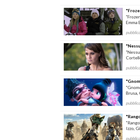
"Froze
"Froze
Emma Be
pubblic
"Nessu
"Nessu
Cortell
pubblic
"Gnome
"Gnomeo
Brusa, 
pubblic
"Rango
"Rango"
Izzo, G
pubblic