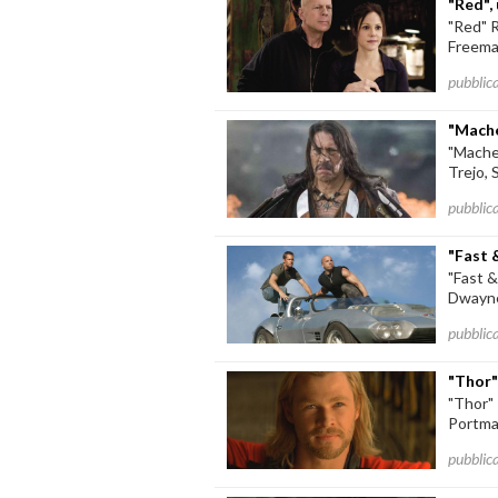
"Red",
"Red" 
Freeman
pubblic
"Mache
"Mache
Trejo, 
pubblic
"Fast 
"Fast &
Dwayne
pubblic
"Thor"
"Thor"
Portman
pubblic