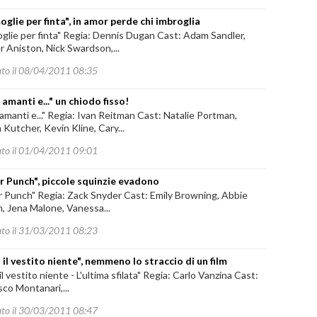
oglie per finta", in amor perde chi imbroglia
glie per finta" Regia: Dennis Dugan Cast: Adam Sandler,
r Aniston, Nick Swardson,...
ato il 08/04/2011 08:35
 amanti e..." un chiodo fisso!
 amanti e..." Regia: Ivan Reitman Cast: Natalie Portman,
Kutcher, Kevin Kline, Cary...
ato il 01/04/2011 09:01
r Punch", piccole squinzie evadono
r Punch" Regia: Zack Snyder Cast: Emily Browning, Abbie
, Jena Malone, Vanessa...
ato il 31/03/2011 08:23
 il vestito niente", nemmeno lo straccio di un film
il vestito niente - L'ultima sfilata" Regia: Carlo Vanzina Cast:
co Montanari,...
ato il 30/03/2011 08:47