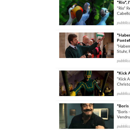
"Rio", 
"Rio" R
Cabello
pubblic
"Habem
Pontef
"Habemu
Stuhr, 
pubblic
"Kick 
"Kick 
Christo
pubblic
"Boris 
"Boris 
Vendru
pubblic