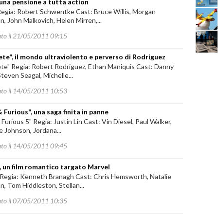
 una pensione a tutta action
Regia: Robert Schwentke Cast: Bruce Willis, Morgan
, John Malkovich, Helen Mirren,...
ato il 21/05/2011 09:15
te", il mondo ultraviolento e perverso di Rodriguez
te" Regia: Robert Rodriguez, Ethan Maniquis Cast: Danny
Steven Seagal, Michelle...
ato il 14/05/2011 10:53
& Furious", una saga finita in panne
 Furious 5" Regia: Justin Lin Cast: Vin Diesel, Paul Walker,
 Johnson, Jordana...
ato il 14/05/2011 09:45
, un film romantico targato Marvel
 Regia: Kenneth Branagh Cast: Chris Hemsworth, Natalie
, Tom Hiddleston, Stellan...
ato il 07/05/2011 10:35