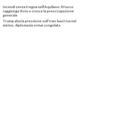
Incendi senza tregua nell’Aquilano: il fuoco
raggiunge Roio e cresce la preoccupazione
generale
Trump alza la pressione sull’Iran: basi Usa nel
mirino, diplomazia ormai congelata