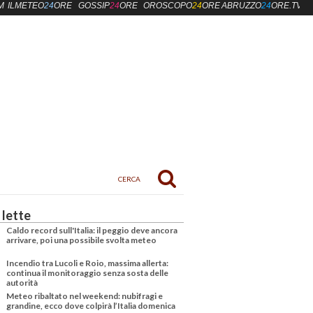
M
ILMETEO
24
ORE
GOSSIP
24
ORE
OROSCOPO
24
ORE
ABRUZZO
24
ORE.TV
 lette
Caldo record sull'Italia: il peggio deve ancora
arrivare, poi una possibile svolta meteo
Incendio tra Lucoli e Roio, massima allerta:
continua il monitoraggio senza sosta delle
autorità
Meteo ribaltato nel weekend: nubifragi e
grandine, ecco dove colpirà l’Italia domenica