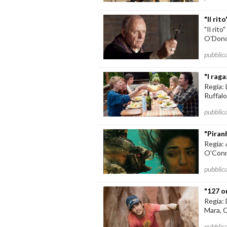
"Il rit
"Il rit
O'Donog
pubblic
"I raga
Regia:
Ruffalo
pubblic
"Piran
Regia: 
O'Conne
pubblic
"127 o
Regia:
Mara, 
pubblic