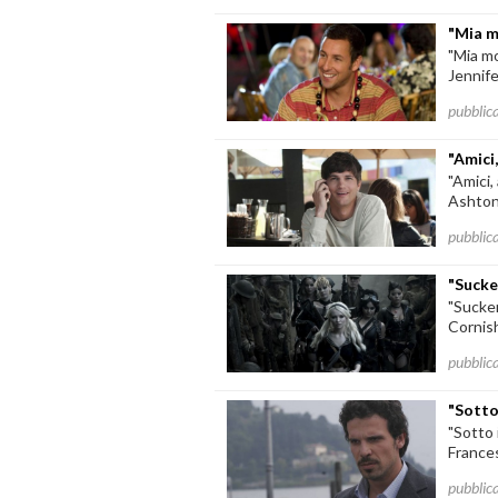
"Mia m
"Mia mo
Jennife
pubblic
"Amici,
"Amici,
Ashton 
pubblic
"Sucke
"Sucke
Cornish
pubblic
"Sotto
"Sotto 
Frances
pubblic