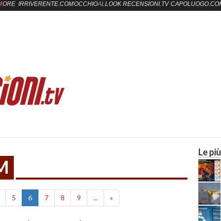
4
ORE
IRRIVERENTE.COM
OCCHIO
AL
LOOK
RECENSIONI.TV
CAPOLUOGO.CO
Le più
LM
5
6
7
8
9
...
»