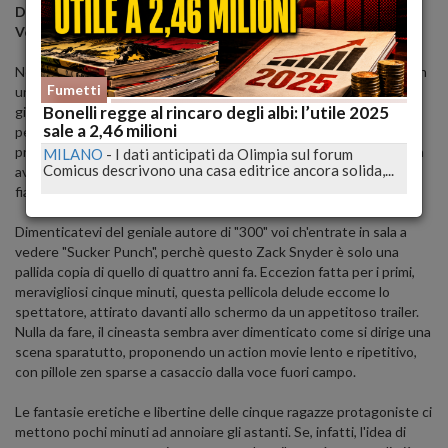
Durata
: 105 minuti
Voto
: O 1/2
Negli anni '50, Babydoll viene rinchiusa dal suo malvagio patrigno in
Fumetti
un manicomio, con l'intenzione di farla lobotomizzare entro cinque
Bonelli regge al rincaro degli albi: l’utile 2025
giorni. Nell'ospedale, la ragazza si chiude in un mondo fantastico,
sale a 2,46 milioni
per fuggire dal quale avrà bisogno di rubare cinque oggetti magici,
prima che un uomo malvagio la trovi e la violenti. Inizierà così la sua
MILANO
-
I dati anticipati da Olimpia sul forum
Comicus descrivono una casa editrice ancora solida,...
avventura, pericolosamente in bilico tra fantasia e realtà, con al
fianco quattro ragazze: Amber, Sweet Pea, Rocket, Blondie
Dimenticatevi del geniale autore di "300" voi ch'entrate in sala a
vedere "Sucker Punch", perchè questo Zack Snyder è solo una
pallida copia di quello di quattro anni fa. Eccezion fatta per i primi,
meravigliosi cinque minuti, questa pellicola delude eccome lo
spettatore, attirato davanti allo schermo da un appetitoso trailer.
Nulla da fare, il cineasta sembra aver dimenticato come si dirige una
scena sparatutto, proponendo un action movie lento e ripetitivo,
con pillole zen sparse a casaccio dalla voce fuori campo.
Le fantasie eretiche e libertine delle cinque ragazze protagoniste ci
mettono pochi minuti ad annoiare gli astanti. Se, infatti, l'idea di