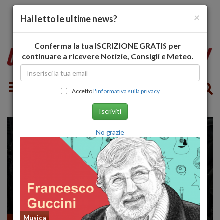
×
Hai letto le ultime news?
Conferma la tua ISCRIZIONE GRATIS per
continuare a ricevere Notizie, Consigli e Meteo.
Toggle navigation
Accetto
l'informativa sulla privacy
Iscriviti
No grazie
Musica
Recensioni FILM