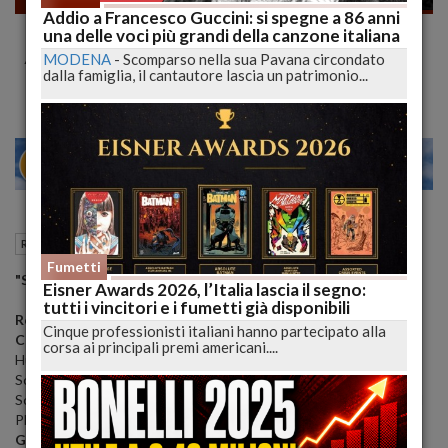
Addio a Francesco Guccini: si spegne a 86 anni
"Sucker Punch", piccole squinzie evadono
una delle voci più grandi della canzone italiana
Abruzzo al cinema
MODENA
-
Scomparso nella sua Pavana circondato
dalla famiglia, il cantautore lascia un patrimonio...
28
30
MILANO
31 Marzo 2011
08:23
Recensioni FILM
Fumetti
"Sucker Punch"
Eisner Awards 2026, l’Italia lascia il segno:
tutti i vincitori e i fumetti già disponibili
Regia
: Zack Snyder
Cinque professionisti italiani hanno partecipato alla
Cast
: Emily Browning, Abbie Cornish, Jena Malone, Vanessa
corsa ai principali premi americani....
Hudgens, Jamie Chung, Carla Gugino, Jon Hamm, Oscar Isaac,
Scott Glenn, Vicky Lambert, Danny Bristol, Ron Selmour, Malcolm
Scott, Frederique De Raucourt, Paula Giroday, Tariq Leslie, Gerard
Plunkett, Juliana Semenova, Stephanie Sy, Lee Tomaschefski
Genere
: Azione