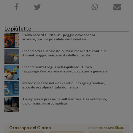
Le più lette
Caldo record sull'Italia: il peggio deve ancora
arrivare, poi una possibile svolta meteo
Incendio tra Lucoli e Roio, massima allerta: continua
il monitoraggio senza sosta delle autorità
Incendi senza tregua nell’Aquilano: il fuoco
raggiunge Roio e cresce la preoccupazione generale
Meteo ribaltato nel weekend: nubifragi e grandine,
ecco dove colpirà l’Italia domenica
Trump alza la pressione sull’Iran: basi Usa nel mirino,
diplomazia ormai congelata
Oroscopo del Giorno
powered by
OROSCOPO
ORE