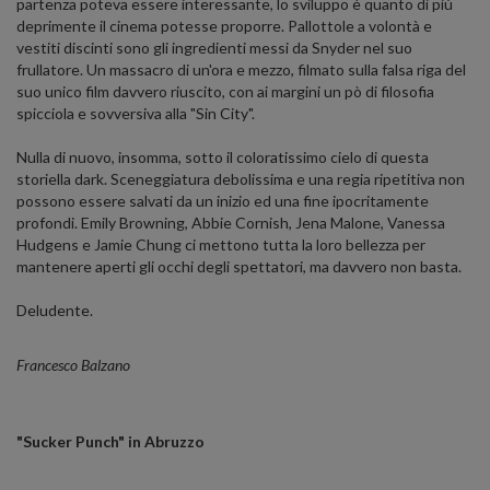
partenza poteva essere interessante, lo sviluppo è quanto di più
deprimente il cinema potesse proporre. Pallottole a volontà e
vestiti discinti sono gli ingredienti messi da Snyder nel suo
frullatore. Un massacro di un'ora e mezzo, filmato sulla falsa riga del
suo unico film davvero riuscito, con ai margini un pò di filosofia
spicciola e sovversiva alla "Sin City".
Nulla di nuovo, insomma, sotto il coloratissimo cielo di questa
storiella dark. Sceneggiatura debolissima e una regia ripetitiva non
possono essere salvati da un inizio ed una fine ipocritamente
profondi. Emily Browning, Abbie Cornish, Jena Malone, Vanessa
Hudgens e Jamie Chung ci mettono tutta la loro bellezza per
mantenere aperti gli occhi degli spettatori, ma davvero non basta.
Deludente.
Francesco Balzano
"Sucker Punch" in Abruzzo