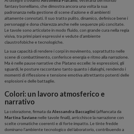
Ai disegni troviamo
Antonella Platano
, veterana del mondo
fantasy bonelliano, che dimostra ancora una volta la sua
padronanza nella gestione di scene d’azione e di ambienti
altamente connotati. Il suo tratto pulito, dinamico, definisce bene i
personaggi e dona chiarezza anche nelle sequenze più concitate.
Le tavole sono articolate in modo fluido, con grande cura nella regia
visiva, tra primi piani espressivi e vedute d’ambiente
claustrofobiche e tecnologiche.
La sua capacità di rendere i corpi in movimento, soprattutto nelle
scene di combattimento, conferisce energia e ritmo alla narrazione.
Ma è nelle pause narrative che Platano eccelle: le espressioni, gli
sguardi, le posture raccontano tanto quanto i dialoghi, rendendo i
momenti di riflessione e tensione emotiva altrettanto potenti delle
esplosioni e delle battaglie.
Colori: un lavoro atmosferico e
narrativo
La colorazione, firmata da
Alessandra Baccaglini
(affiancata da
Martina Saviane
nelle tavole finali), arricchisce la narrazione con
scelte cromatiche coerenti e di forte impatto. Le tinte fredde
dominano l’ambiente tecnologico del laboratorio, contribuendo a