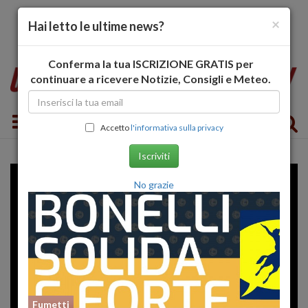
×
Hai letto le ultime news?
Conferma la tua ISCRIZIONE GRATIS per
continuare a ricevere Notizie, Consigli e Meteo.
Toggle navigation
Accetto
l'informativa sulla privacy
Iscriviti
No grazie
Fumetti