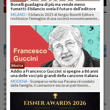
Bonelli guadagna di più ma vende meno
fumetti: il bilancio svela il futuro dell’editore
Fumetti
MILANO
-
Il bilancio 2025 di Sergio Bonelli Editore
Dragonero Speciale 16 – Il laboratorio del
restituisce l'immagine di una società economicamente...
Tecnocrate: un nuovo ciclo tra misteri,
tecnologia e pote
23
28
MILANO
Musica
13 Luglio 2025
12:51
Addio a Francesco Guccini: si spegne a 86 anni
Fumetti
L'Aquila (AQ)
una delle voci più grandi della canzone italiana
Il laboratorio del Tecnocrate
, sedicesimo speciale a colori di
MODENA
-
Scomparso nella sua Pavana circondato
Dragonero
affonda le sue radici nel cuore della saga regolare e si
dalla famiglia, il cantautore lascia un patrimonio...
collega direttamente all’albo
Missione Disperata
. Entrambi scritti da
Stefano Vietti
, i due episodi sono pensati per essere letti in
stretta sequenza, dando vita a un’esperienza seriale continua e
integrata, come in una moderna serie TV. Il mondo dell’Erondár si fa
sempre più stratificato, oscuro e tecnologicamente inquietante.