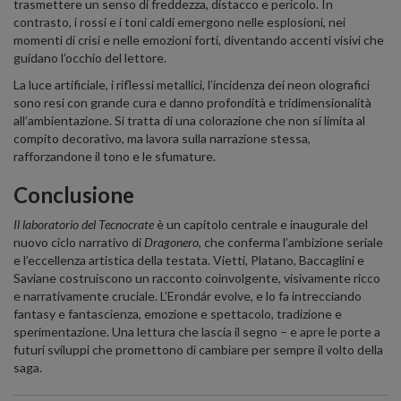
trasmettere un senso di freddezza, distacco e pericolo. In
contrasto, i rossi e i toni caldi emergono nelle esplosioni, nei
momenti di crisi e nelle emozioni forti, diventando accenti visivi che
guidano l’occhio del lettore.
La luce artificiale, i riflessi metallici, l’incidenza dei neon olografici
sono resi con grande cura e danno profondità e tridimensionalità
all’ambientazione. Si tratta di una colorazione che non si limita al
compito decorativo, ma lavora sulla narrazione stessa,
rafforzandone il tono e le sfumature.
Conclusione
Il laboratorio del Tecnocrate
è un capitolo centrale e inaugurale del
nuovo ciclo narrativo di
Dragonero
, che conferma l’ambizione seriale
e l’eccellenza artistica della testata. Vietti, Platano, Baccaglini e
Saviane costruiscono un racconto coinvolgente, visivamente ricco
e narrativamente cruciale. L’Erondár evolve, e lo fa intrecciando
fantasy e fantascienza, emozione e spettacolo, tradizione e
sperimentazione. Una lettura che lascia il segno – e apre le porte a
futuri sviluppi che promettono di cambiare per sempre il volto della
saga.