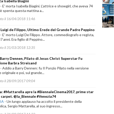
a Isabella Biagini
-
E' morta Isabella Biagini. L'attrice e showgirl, che aveva 74
i è spenta questa mattina a...
ato il 16/04/2018 11:46
Luigi de Filippo, Ultimo Erede del Grande Padre Peppino
-
E' morto Luigi De Filippo. Attore, commediografo e regista,
7 anni. Era figlio di Peppino...
ato il 31/03/2018 12:35
Barry Dennen, Pilato di Jesus Christ Superstar Fu
ione Barbra Streisand
-
Addio a Barry Dennen: fu Il Ponzio Pilato nella versione
e originale e poi, sul grande...
ato il 28/09/2017 09:04
a: #Mattarella apre la #BiennaleCinema2017, prime star
d carpet. @la_Biennale #Venezia74
IA
-
Un lungo applauso ha accolto il presidente della
ica, Sergio Mattarella, al suo ingresso...