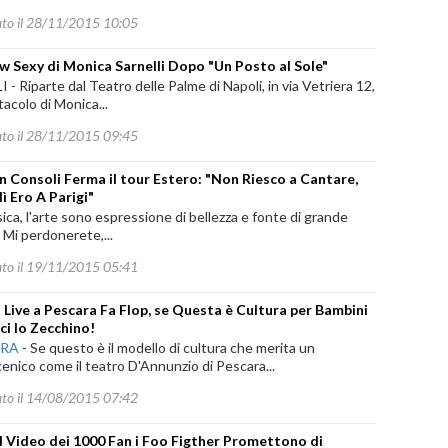
ato il 28/11/2015 10:05
w Sexy di Monica Sarnelli Dopo "Un Posto al Sole"
- Riparte dal Teatro delle Palme di Napoli, in via Vetriera 12,
tacolo di Monica...
ato il 28/11/2015 09:45
 Consoli Ferma il tour Estero: "Non Riesco a Cantare,
ì Ero A Parigi"
ica, l'arte sono espressione di bellezza e fonte di grande
à. Mi perdonerete,...
ato il 19/11/2015 05:41
 Live a Pescara Fa Flop, se Questa è Cultura per Bambini
ci lo Zecchino!
ARA
-
Se questo è il modello di cultura che merita un
enico come il teatro D'Annunzio di Pescara...
ato il 14/08/2015 07:42
l Video dei 1000 Fan i Foo Figther Promettono di