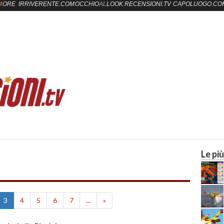
4
ORE
IRRIVERENTE.COM
OCCHIO
AL
LOOK
RECENSIONI.TV
CAPOLUOGO.CO
Le più
3
4
5
6
7
...
»