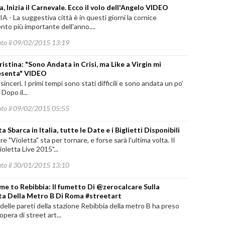
, Inizia il Carnevale. Ecco il volo dell'Angelo VIDEO
 - La suggestiva città è in questi giorni la cornice
ento più importante dell'anno....
ato il 09/02/2015 13:19
ristina: "Sono Andata in Crisi, ma Like a Virgin mi
esenta" VIDEO
sinceri. I primi tempi sono stati difficili e sono andata un po’
. Dopo il...
ato il 09/02/2015 05:55
a Sbarca in Italia, tutte le Date e i Biglietti Disponibili
re "Violetta" sta per tornare, e forse sarà l'ultima volta. Il
ioletta Live 2015"...
ato il 30/01/2015 13:10
e to Rebibbia: Il fumetto Di @zerocalcare Sulla
ta Della Metro B Di Roma #streetart
delle pareti della stazione Rebibbia della metro B ha preso
opera di street art...