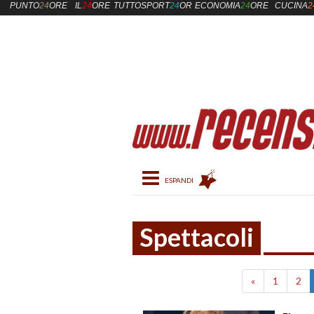
PUNTO
24
ORE
IL
24
ORE
TUTTOSPORT
24
ORE
ECONOMIA
24
ORE
CUCINA
2
Toggle navigation
Spettacoli
«
1
2