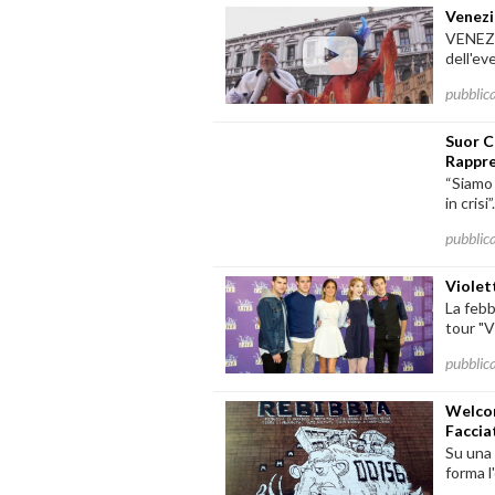
Venezia
VENEZIA
dell'ev
pubblic
Suor C
Rappr
“Siamo 
in crisi”
pubblic
Violett
La febb
tour "V
pubblic
Welcom
Faccia
Su una 
forma l'