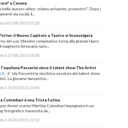
rare" a Cesena
 bello questo video: stiamo arrivando, prometto!". Dopo i
amenti via social, il...
ato il 01/08/2015 07:20
Potter, il Nuovo Capitolo a Teatro vi Sconvolgerà
orno del suo 18esimo compleanno torna alla grande Harry
il maghetto letterario nato...
ato il 27/06/2015 05:00
 l'aquilana Passerini vince il talent show The Artist
ILA
-
E' Ida Passerini la vincitrice assoluta del talent show
ist. La giovane danzatrice...
ato il 31/03/2015 21:44
a Colombari è una Triste Fatina
per doveri scenici Martina Colombari impegnata in un
g fotografico travestita da...
ato il 25/02/2015 12:13