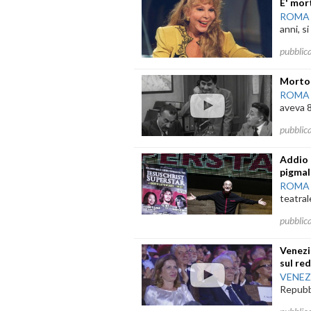
E' mort
ROMA
anni, s
pubblic
Morto 
ROMA
aveva 8
pubblic
Addio 
pigmal
ROMA
teatral
pubblic
Venezi
sul re
VENEZ
Repubbl