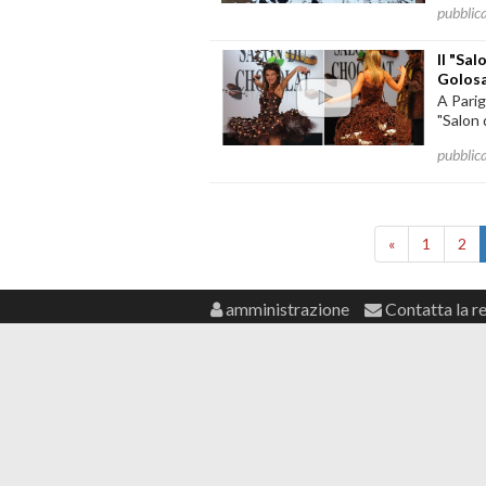
pubblic
Il "Sa
Golosa
A Parig
"Salon 
pubblic
«
1
2
amministrazione
Contatta la r