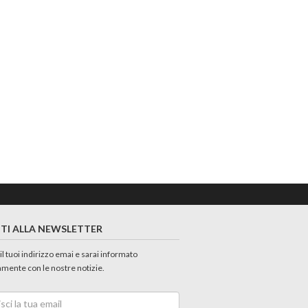
ITI ALLA NEWSLETTER
 il tuoi indirizzo emai e sarai informato
amente con le nostre notizie.