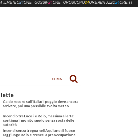
M
ILMETEO
24
ORE
GOSSIP
24
ORE
OROSCOPO
24
ORE
ABRUZZO
24
ORE.TV
 lette
Caldo record sull'Italia: il peggio deve ancora
arrivare, poi una possibile svolta meteo
Incendio tra Lucoli e Roio, massima allerta:
continua il monitoraggio senza sosta delle
autorità
Incendi senza tregua nell’Aquilano: il fuoco
raggiunge Roio e cresce la preoccupazione