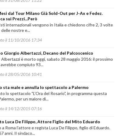
ato il 31/08/2017 11:22
Mesi dal Tour Milano Già Sold-Out per J-Ax e Fedez.
ca sui Prezzi...Però
tisti internazionali vengono in Italia e chiedono cifre 2, 3 volte
 delle nostre e...
ato il 11/10/2016 17:34
o Giorgio Albertazzi, Decano del Palcoscenico
 Albertazzi è morto oggi, sabato 28 maggio 2016: il prossimo
 avrebbe compiuto 93...
ato il 28/05/2016 10:41
lo sta male e annulla lo spettacolo a Palermo
to lo spettacolo "L'Ora del Rosario", in programma questa
Palermo, per un malore di...
ato il 14/12/2015 07:16
to Luca De Filippo, Attore Figlio del Mito Eduardo
 a Roma l'attore e regista Luca De Filippo, figlio di Eduardo.
7 anni. Il sindaco...