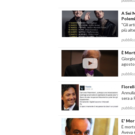
pubblic
A Sei 
Polemi
"Gli ar
più alte
pubblic
È Mort
Giorgio
agosto
pubblic
Fiorel
Annulla
sera a 
pubblic
E' Mor
È morto
Aveva 6