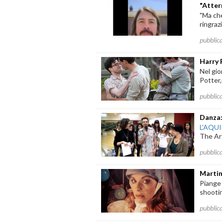
"Atter
"Ma che
ringrazi
pubblic
Harry 
Nel gi
Potter,
pubblic
Danza:
L'AQU
The Art
pubblic
Martin
Piange 
shootin
pubblic