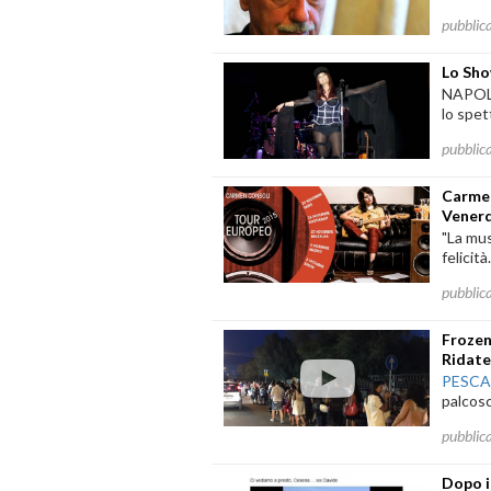
pubblic
Lo Sho
NAPOLI 
lo spet
pubblic
Carmen
Venerd
"La mus
felicit
pubblic
Frozen
Ridate
PESC
palcosc
pubblic
Dopo i