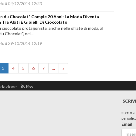
ato il 04/12/2014 12:23
lon du Chocolat" Compie 20 Anni: La Moda Diventa
 Tra Abiti E Gioielli Di Cioccolato
i cioccolato protagonista, anche nelle sfilate di moda, al
du Chocolat", nel...
ato il 29/10/2014 12:19
3
4
5
6
7
...
»
edazione
Rss
ISCRIV
inserisci
periodic
Email