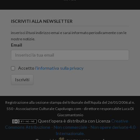
ISCRIVITI ALLA NEWSLETTER
inserisci il tuoi indirizzo emai e sarai informato periodicamente con le
nostre notizie.
Email
Accetto
l'informativa sulla privacy
Iscriviti
Registrazione alla sezione stampa del tribunale dell'Aquila del 26/01/2006 al n.
550 - Associazione Culturale Capoluogo.com - direttore responsabile Luca Di
Giacomantonio
Quest'opera è distribuita con Licenza
Creative
Commons Attribuzione - Non commerciale - Non opere derivate 4.0
Internazionale.