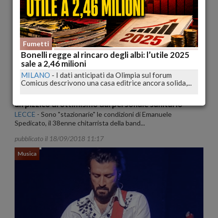
Musica
Fumetti
Bonelli regge al rincaro degli albi: l’utile 2025
sale a 2,46 milioni
MILANO
-
I dati anticipati da Olimpia sul forum
Comicus descrivono una casa editrice ancora solida,...
Chitarrista dei Negroamaro, prognosi riservata, ma,
un pizzico di ottimismo dal personale sanitario
LECCE
-
Sono "stazionarie" le condizioni di Emanuele
Spedicato, il 38enne chitarrista della band...
pubblicato il 18/09/2018 11:17
Musica