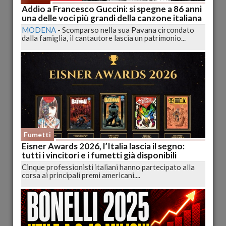
Addio a Francesco Guccini: si spegne a 86 anni
Buone notizie per chitarrista dei Negramaro, i
una delle voci più grandi della canzone italiana
medici sciolgono la prognosi per Lele Spedicato
MODENA
-
Scomparso nella sua Pavana circondato
dalla famiglia, il cantautore lascia un patrimonio...
LECCE
-
Non è più in pericolo di vita, è vigile e respira
autonomamente" Emanuele Spedicato, detto Lele,...
pubblicato il 10/10/2018 10:49
Musica
Fumetti
Eisner Awards 2026, l’Italia lascia il segno:
tutti i vincitori e i fumetti già disponibili
Cinque professionisti italiani hanno partecipato alla
Lele Spedicato risponde agli stimoli, migliorano le
corsa ai principali premi americani....
condizione del chitarrista dei Negroamaro
LECCE
-
Sono "in lieve ma continuo miglioramento le condizioni
di salute" di Emanuele Spedicato, il...
pubblicato il 02/10/2018 10:00