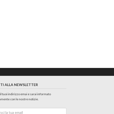
ITI ALLA NEWSLETTER
 il tuoi indirizzo emai e sarai informato
amente con le nostre notizie.