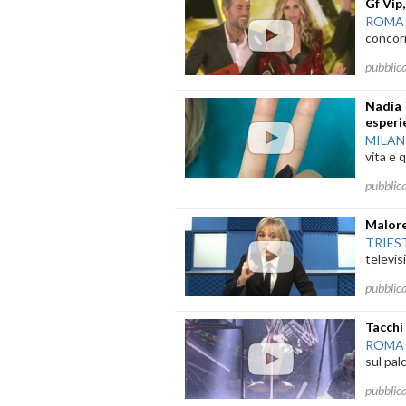
Gf Vip
ROMA
concorre
pubblic
Nadia 
esperi
MILA
vita e 
pubblic
Malore 
TRIES
televisi
pubblic
Tacchi
ROMA
sul pal
pubblic