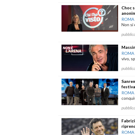
Choc s
anonima
ROMA
Non si 
pubblic
Massim
ROMA
vivo, s
pubblic
Sanrem
festiva
ROMA
conquis
pubblic
Fabriz
ripren
ROMA