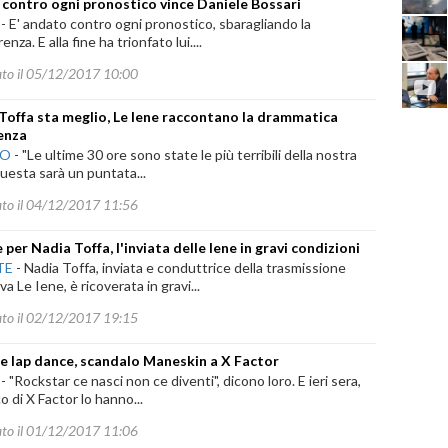
, contro ogni pronostico vince Daniele Bossari
-
E' andato contro ogni pronostico, sbaragliando la
nza. E alla fine ha trionfato lui....
ato il 05/12/2017 10:00
Toffa sta meglio, Le Iene raccontano la drammatica
enza
NO
-
"Le ultime 30 ore sono state le più terribili della nostra
questa sarà un puntata...
ato il 04/12/2017 11:56
per Nadia Toffa, l'inviata delle Iene in gravi condizioni
TE
-
Nadia Toffa, inviata e conduttrice della trasmissione
va Le Iene, è ricoverata in gravi...
ato il 02/12/2017 19:15
 e lap dance, scandalo Maneskin a X Factor
-
"Rockstar ce nasci non ce diventi", dicono loro. E ieri sera,
co di X Factor lo hanno...
ato il 01/12/2017 11:06