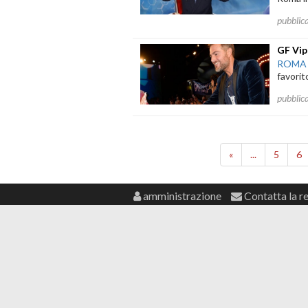
pubblic
GF Vip
ROMA
favorit
pubblic
«
...
5
6
amministrazione
Contatta la r