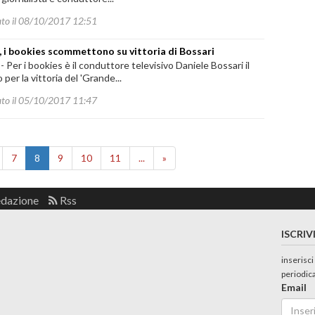
ato il 08/10/2017 12:51
, i bookies scommettono su vittoria di Bossari
-
Per i bookies è il conduttore televisivo Daniele Bossari il
o per la vittoria del 'Grande...
ato il 05/10/2017 11:47
7
8
9
10
11
...
»
edazione
Rss
ISCRIV
inserisci
periodic
Email