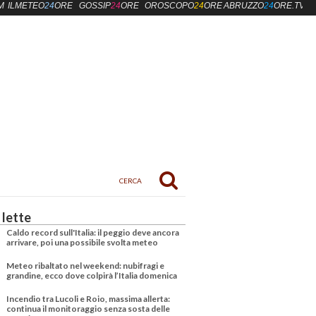
M
ILMETEO
24
ORE
GOSSIP
24
ORE
OROSCOPO
24
ORE
ABRUZZO
24
ORE.TV
 lette
Caldo record sull'Italia: il peggio deve ancora
arrivare, poi una possibile svolta meteo
Meteo ribaltato nel weekend: nubifragi e
grandine, ecco dove colpirà l’Italia domenica
Incendio tra Lucoli e Roio, massima allerta:
continua il monitoraggio senza sosta delle