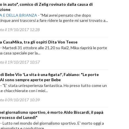
 in auto", comico di Zelig rovinato dalla causa di
zione
 E DELLA BRIANZA
-
"Mai avrei pensato che dopo
inque anni trascorsi a fare ridere la gente mi sarei trovato a...
ato il 19/10/2017 12:28
a CasaMika, tra gli ospiti Dita Von Teese
-
Martedì 31 ottobre alle 21.20 su Rai2, Mika riaprirà le porte
ua casa speciale per la...
ato il 19/10/2017 10:57
di Bebe Vio 'La vita è una figata!', Fabiano: "Le porte
RAI sono sempre aperte per Bebe
-
"E' stata un'esperienza fantastica. Ho preso tutto come un
Le chiacchierate con i miei...
ato il 09/10/2017 10:39
nel giornalismo sportivo, è morto Aldo Biscardi, il papà
 processo del Lunedì"
-
Lutto nel mondo del giornalismo sportivo. E' morto oggi a
 giornalista e conduttore...