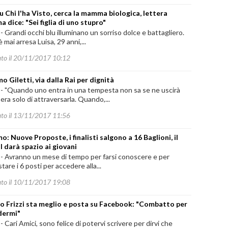
u Chi l'ha Visto, cerca la mamma biologica, lettera
 dice: "Sei figlia di uno stupro"
-
Grandi occhi blu illuminano un sorriso dolce e battagliero.
è mai arresa Luisa, 29 anni,...
ato il 20/11/2017 10:12
o Giletti, via dalla Rai per dignità
-
"Quando uno entra in una tempesta non sa se ne uscirà
pera solo di attraversarla. Quando,...
ato il 13/11/2017 11:56
o: Nuove Proposte, i finalisti salgono a 16 Baglioni, il
l darà spazio ai giovani
-
Avranno un mese di tempo per farsi conoscere e per
tare i 6 posti per accedere alla...
ato il 10/11/2017 19:08
io Frizzi sta meglio e posta su Facebook: "Combatto per
dermi"
-
Cari Amici, sono felice di potervi scrivere per dirvi che