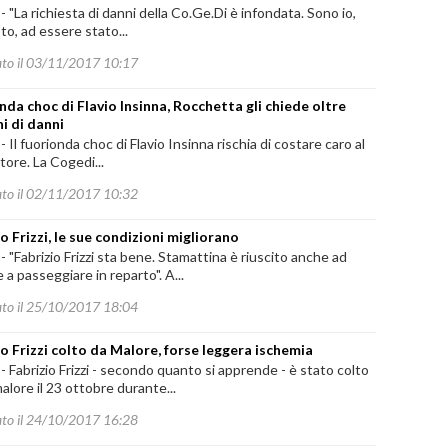
-
"La richiesta di danni della Co.Ge.Di è infondata. Sono io,
to, ad essere stato...
ato il 03/11/2017 10:17
nda choc di Flavio Insinna, Rocchetta gli chiede oltre
ni di danni
-
Il fuorionda choc di Flavio Insinna rischia di costare caro al
ore. La Cogedi...
ato il 02/11/2017 10:32
o Frizzi, le sue condizioni migliorano
-
"Fabrizio Frizzi sta bene. Stamattina è riuscito anche ad
 e a passeggiare in reparto". A...
ato il 25/10/2017 18:04
io Frizzi colto da Malore, forse leggera ischemia
-
Fabrizio Frizzi - secondo quanto si apprende - è stato colto
alore il 23 ottobre durante...
ato il 24/10/2017 16:28