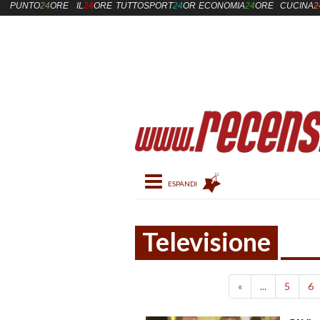
PUNTO
24
ORE
IL
24
ORE
TUTTOSPORT
24
ORE
ECONOMIA
24
ORE
CUCINA
2
Toggle navigation
Televisione
«
...
5
6