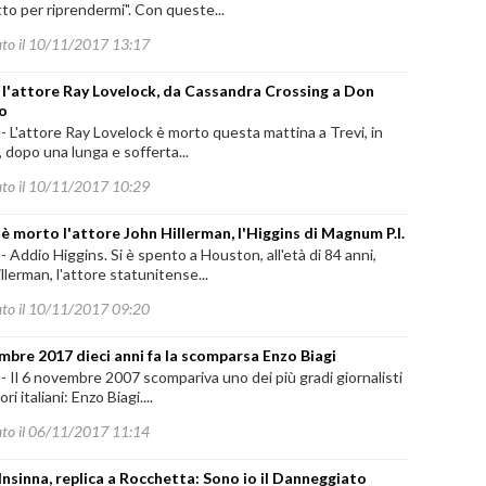
o per riprendermi". Con queste...
ato il 10/11/2017 13:17
l'attore Ray Lovelock, da Cassandra Crossing a Don
o
-
L'attore Ray Lovelock è morto questa mattina a Trevi, in
 dopo una lunga e sofferta...
ato il 10/11/2017 10:29
 è morto l'attore John Hillerman, l'Higgins di Magnum P.I.
-
Addio Higgins. Si è spento a Houston, all'età di 84 anni,
llerman, l'attore statunitense...
ato il 10/11/2017 09:20
mbre 2017 dieci anni fa la scomparsa Enzo Biagi
-
Il 6 novembre 2007 scompariva uno dei più gradi giornalisti
ori italiani: Enzo Biagi....
ato il 06/11/2017 11:14
 Insinna, replica a Rocchetta: Sono io il Danneggiato