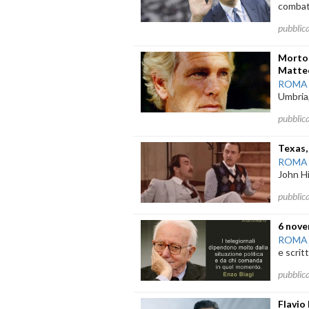
combatt
pubblic
Morto 
Matte
ROMA
Umbria,
pubblic
Texas,
ROMA
John Hi
pubblic
6 nove
ROMA
e scritt
pubblic
Flavio