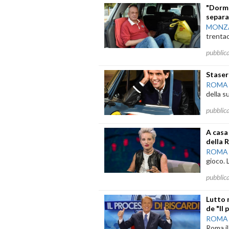
"Dormo
separa
MONZA
trentac
pubblic
Staser
ROMA
della s
pubblic
A casa 
della 
ROMA
gioco. 
pubblic
Lutto 
de "Il
ROMA
Roma il