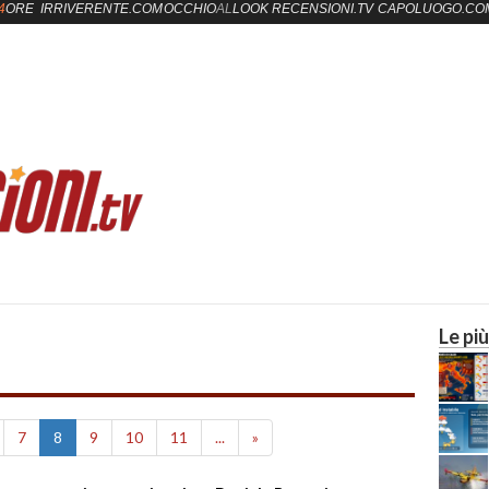
4
ORE
IRRIVERENTE.COM
OCCHIO
AL
LOOK
RECENSIONI.TV
CAPOLUOGO.CO
Le più
7
8
9
10
11
...
»