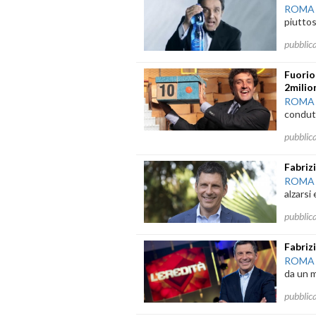
ROMA
piuttos
pubblic
Fuorio
2milio
ROMA
condutt
pubblic
Fabrizi
ROMA
alzarsi
pubblic
Fabriz
ROMA
da un m
pubblic