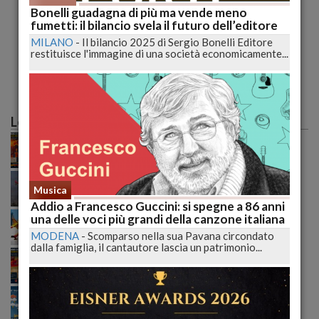
Bonelli guadagna di più ma vende meno
Lutto nel mondo del cinema italiano, è morto a 88
fumetti: il bilancio svela il futuro dell’editore
anni Gastone Moschin
MILANO
-
Il bilancio 2025 di Sergio Bonelli Editore
restituisce l'immagine di una società economicamente...
TERNI
-
E' morto Gastone Moschin. L'attore, che aveva 88
anni (era nato l'8 giugno 1929), si è spento...
pubblicato il 04/09/2017 20:21
Le più lette
Caldo record sull'Italia: il peggio deve ancora
arrivare, poi una possibile svolta meteo
Incendio tra Lucoli e Roio, massima allerta: continua
il monitoraggio senza sosta delle autorità
Musica
Addio a Francesco Guccini: si spegne a 86 anni
Incendi senza tregua nell’Aquilano: il fuoco
una delle voci più grandi della canzone italiana
raggiunge Roio e cresce la preoccupazione generale
MODENA
-
Scomparso nella sua Pavana circondato
dalla famiglia, il cantautore lascia un patrimonio...
Mediterraneo sempre più bollente: le mappe
rivelano un'anomalia che preoccupa gli esperti
climatici
Meteo ribaltato nel weekend: nubifragi e grandine,
ecco dove colpirà l’Italia domenica