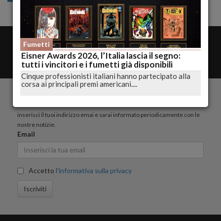
amministrazione
Fumetti
Contatta la redazione
Eisner Awards 2026, l’Italia lascia il segno:
Rss
tutti i vincitori e i fumetti già disponibili
Cinque professionisti italiani hanno partecipato alla
corsa ai principali premi americani....
ISCRIVITI ALLA NEWSLETTER
inserisci il tuoi indirizzo emai e sarai informato periodicamente con le
nostre notizie.
Email
Accetto
l'informativa sulla privacy
Iscriviti