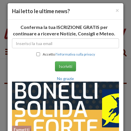
×
Hai letto le ultime news?
Conferma la tua ISCRIZIONE GRATIS per
continuare a ricevere Notizie, Consigli e Meteo.
Toggle navigation
Accetto
l'informativa sulla privacy
Iscriviti
Terni
No grazie
Cinema
Fumetti