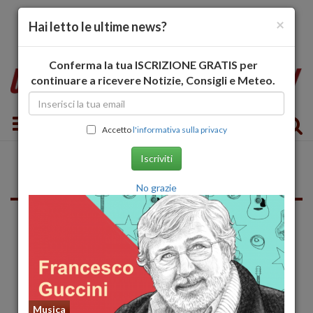
×
Hai letto le ultime news?
Conferma la tua ISCRIZIONE GRATIS per
continuare a ricevere Notizie, Consigli e Meteo.
Toggle navigation
Accetto
l'informativa sulla privacy
Iscriviti
Pisa
No grazie
Televisione
Musica