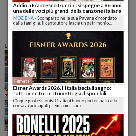
Addio a Francesco Guccini: si spegne a 86 anni
RIV4LI LA NUOVA SERIE CON SAMUELE CARRINO
una delle voci più grandi della canzone italiana
PISA
-
Netflix annuncia RIV4LI, la nuova serie TV per ragazzi
MODENA
-
Scomparso nella sua Pavana circondato
creata da Simona Ercolani e in uscita...
dalla famiglia, il cantautore lascia un patrimonio...
pubblicato il 17/04/2025 10:33
Le più lette
Caldo record sull'Italia: il peggio deve ancora
arrivare, poi una possibile svolta meteo
Incendio tra Lucoli e Roio, massima allerta: continua
il monitoraggio senza sosta delle autorità
Fumetti
Incendi senza tregua nell’Aquilano: il fuoco
Eisner Awards 2026, l’Italia lascia il segno:
raggiunge Roio e cresce la preoccupazione generale
tutti i vincitori e i fumetti già disponibili
Cinque professionisti italiani hanno partecipato alla
Meteo ribaltato nel weekend: nubifragi e grandine,
corsa ai principali premi americani....
ecco dove colpirà l’Italia domenica
Trump alza la pressione sull’Iran: basi Usa nel mirino,
diplomazia ormai congelata