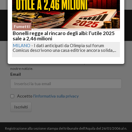
amministrazione
Contatta la redazione
Fumetti
Rss
Bonelli regge al rincaro degli albi: l’utile 2025
sale a 2,46 milioni
MILANO
-
I dati anticipati da Olimpia sul forum
Comicus descrivono una casa editrice ancora solida,...
ISCRIVITI ALLA NEWSLETTER
inserisci il tuoi indirizzo emai e sarai informato periodicamente con le
nostre notizie.
Email
Accetto
l'informativa sulla privacy
Iscriviti
Registrazione alla sezione stampa del tribunale dell'Aquila del 26/01/2006 al n.