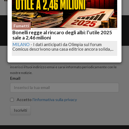
amministrazione
Fumetti
Contatta la redazione
Bonelli regge al rincaro degli albi: l’utile 2025
Rss
sale a 2,46 milioni
MILANO
-
I dati anticipati da Olimpia sul forum
Comicus descrivono una casa editrice ancora solida,...
ISCRIVITI ALLA NEWSLETTER
inserisci il tuoi indirizzo emai e sarai informato periodicamente con le
nostre notizie.
Email
Accetto
l'informativa sulla privacy
Iscriviti