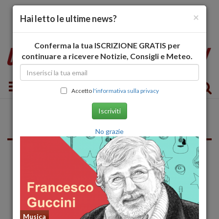
×
Hai letto le ultime news?
Conferma la tua ISCRIZIONE GRATIS per
continuare a ricevere Notizie, Consigli e Meteo.
Toggle navigation
Accetto
l'informativa sulla privacy
Iscriviti
Mantova
No grazie
Fumetti
Musica