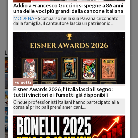
Addio a Francesco Guccini: si spegne a 86 anni
I SEGRETI delle Favole degli Dei con Paolo Barbieri |
una delle voci più grandi della canzone italiana
lucadeejay
MODENA
-
Scomparso nella sua Pavana circondato
dalla famiglia, il cantautore lascia un patrimonio...
MANTOVA
-
Cari Lettori oggi ho il vero piacere di presentarvi
una bella chiacchierata con Paolo Barbieri,...
pubblicato il 30/05/2022 10:46
Le più lette
Caldo record sull'Italia: il peggio deve ancora
arrivare, poi una possibile svolta meteo
Incendio tra Lucoli e Roio, massima allerta: continua
il monitoraggio senza sosta delle autorità
Fumetti
Eisner Awards 2026, l’Italia lascia il segno:
Incendi senza tregua nell’Aquilano: il fuoco
tutti i vincitori e i fumetti già disponibili
raggiunge Roio e cresce la preoccupazione generale
Cinque professionisti italiani hanno partecipato alla
corsa ai principali premi americani....
Meteo ribaltato nel weekend: nubifragi e grandine,
ecco dove colpirà l’Italia domenica
Trump alza la pressione sull’Iran: basi Usa nel mirino,
diplomazia ormai congelata