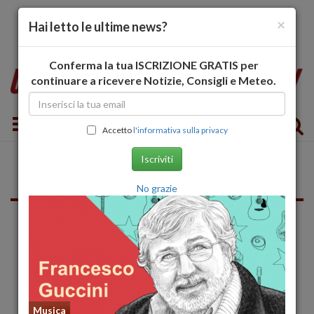
×
Hai letto le ultime news?
Conferma la tua ISCRIZIONE GRATIS per
continuare a ricevere Notizie, Consigli e Meteo.
Toggle navigation
Accetto
l'informativa sulla privacy
Iscriviti
Forlì-Cesena
No grazie
Musica
Musica