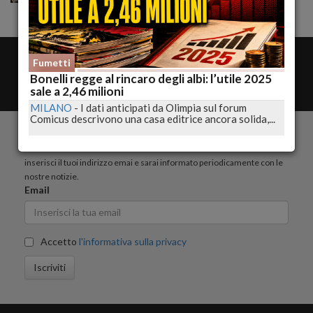
amministrazione
Fumetti
Contatta la redazione
Bonelli regge al rincaro degli albi: l’utile 2025
Rss
sale a 2,46 milioni
MILANO
-
I dati anticipati da Olimpia sul forum
Comicus descrivono una casa editrice ancora solida,...
ISCRIVITI ALLA NEWSLETTER
inserisci il tuoi indirizzo emai e sarai informato periodicamente con le
nostre notizie.
Email
Accetto
l'informativa sulla privacy
Iscriviti