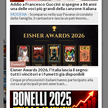
Addio a Francesco Guccini: si spegne a 86 anni
Addio Raoul Casadei, il re del liscio è morto
una delle voci più grandi della canzone italiana
all’ospedale di Cesena
MODENA
-
Scomparso nella sua Pavana circondato
dalla famiglia, il cantautore lascia un patrimonio...
FORLÌ-CESENA
-
E' stato, per tutti, il 'Re del Liscio', Raoul
Casadei. L'uomo che ha trasformato il folklore...
pubblicato il 13/03/2021 10:10
Le più lette
Caldo record sull'Italia: il peggio deve ancora
arrivare, poi una possibile svolta meteo
Incendio tra Lucoli e Roio, massima allerta: continua
il monitoraggio senza sosta delle autorità
Fumetti
Eisner Awards 2026, l’Italia lascia il segno:
Meteo ribaltato nel weekend: nubifragi e grandine,
tutti i vincitori e i fumetti già disponibili
ecco dove colpirà l’Italia domenica
Cinque professionisti italiani hanno partecipato alla
corsa ai principali premi americani....
Incendi senza tregua nell’Aquilano: il fuoco
raggiunge Roio e cresce la preoccupazione generale
Trump alza la pressione sull’Iran: basi Usa nel mirino,
diplomazia ormai congelata