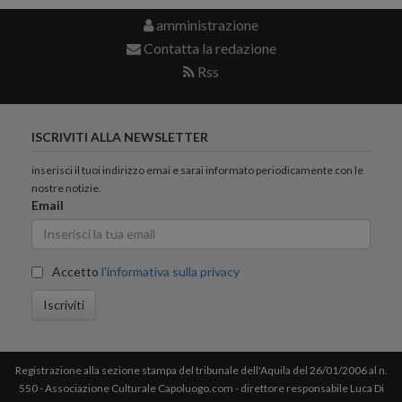
amministrazione
Contatta la redazione
Rss
ISCRIVITI ALLA NEWSLETTER
inserisci il tuoi indirizzo emai e sarai informato periodicamente con le
nostre notizie.
Email
Accetto
l'informativa sulla privacy
Iscriviti
Registrazione alla sezione stampa del tribunale dell'Aquila del 26/01/2006 al n.
550 - Associazione Culturale Capoluogo.com - direttore responsabile Luca Di