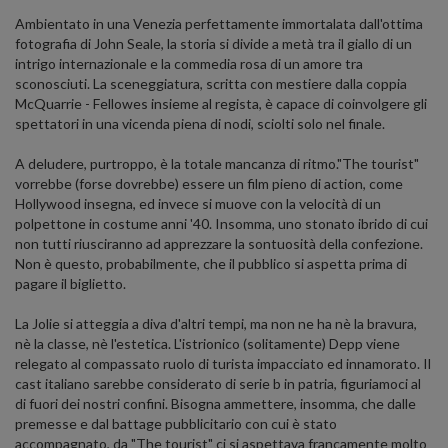
Ambientato in una Venezia perfettamente immortalata dall'ottima
fotografia di John Seale, la storia si divide a metà tra il giallo di un
intrigo internazionale e la commedia rosa di un amore tra
sconosciuti. La sceneggiatura, scritta con mestiere dalla coppia
McQuarrie - Fellowes insieme al regista, è capace di coinvolgere gli
spettatori in una vicenda piena di nodi, sciolti solo nel finale.
A deludere, purtroppo, è la totale mancanza di ritmo."The tourist"
vorrebbe (forse dovrebbe) essere un film pieno di action, come
Hollywood insegna, ed invece si muove con la velocità di un
polpettone in costume anni '40. Insomma, uno stonato ibrido di cui
non tutti riusciranno ad apprezzare la sontuosità della confezione.
Non è questo, probabilmente, che il pubblico si aspetta prima di
pagare il biglietto.
La Jolie si atteggia a diva d'altri tempi, ma non ne ha nè la bravura,
nè la classe, nè l'estetica. L'istrionico (solitamente) Depp viene
relegato al compassato ruolo di turista impacciato ed innamorato. Il
cast italiano sarebbe considerato di serie b in patria, figuriamoci al
di fuori dei nostri confini. Bisogna ammettere, insomma, che dalle
premesse e dal battage pubblicitario con cui è stato
accompagnato, da "The tourist" ci si aspettava francamente molto