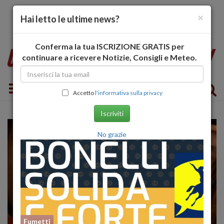
×
Hai letto le ultime news?
Conferma la tua ISCRIZIONE GRATIS per
continuare a ricevere Notizie, Consigli e Meteo.
Toggle navigation
Accetto
l'informativa sulla privacy
Iscriviti
No grazie
Fumetti
Recensioni FILM