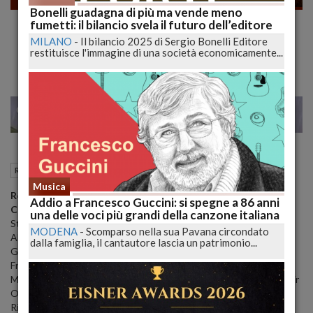
Bonelli guadagna di più ma vende meno
"The tourist", deludente thriller a tinte rosa
fumetti: il bilancio svela il futuro dell’editore
Natale al cinema
MILANO
-
Il bilancio 2025 di Sergio Bonelli Editore
restituisce l'immagine di una società economicamente...
26
35
MILANO
24 Dicembre 2010
13:45
Recensioni FILM
Musica
Regia
: Florian Henckel von Donnersmarck
Addio a Francesco Guccini: si spegne a 86 anni
Cast
: Johnny Depp, Angelina Jolie, Paul Bettany, Timothy Dalton,
una delle voci più grandi della canzone italiana
Steven Berkoff, Rufus Sewell, Christian De Sica, Neri Marcorè,
MODENA
-
Scomparso nella sua Pavana circondato
Alessio Boni, Daniele Pecci, Raoul Bova, Nino Frassica, Giovanni
dalla famiglia, il cantautore lascia un patrimonio...
Guidelli, Bruno Wolkowitch, Marc Ruchmann, Julien Baumgartner,
François Vincentelli, Clement Sibony, Jean-Claude Adelin, Jean
Marie Lamour, Nicolas Guillot, Mhamed Arezki, Igor Jijikine, Vladimir
Orlov, Vladimir Tevlovski, Alec Utgoff, Mark Zak, Gabriele Gallinari,
Riccardo De Torrebruna, Maurizio Casagrande, Iddo Goldberg,