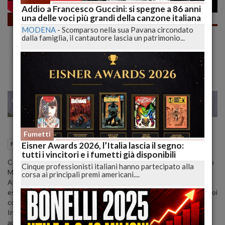
Addio a Francesco Guccini: si spegne a 86 anni
una delle voci più grandi della canzone italiana
Fumetti
MODENA
-
Scomparso nella sua Pavana circondato
SPIDER-MAN L'Ultima Caccia di Kraven,
dalla famiglia, il cantautore lascia un patrimonio...
Come Suona il FUMETTO | SENZA PAROLE
ASMR #Short | lucadeejay
22
23
MILANO
Fumetti
04 Febbraio 2022
18:58
Eisner Awards 2026, l’Italia lascia il segno:
Fumetti
L'Aquila (AQ)
tutti i vincitori e i fumetti già disponibili
Cari Lettori, qui chiedo il vostro aiuto perché entrando in territorio
Cinque professionisti italiani hanno partecipato alla
Marvel ho decisamente bisogno di una guida.
corsa ai principali premi americani....
Allora lo posso leggere così da solo, devo leggere qualcosa dei
essenziale prima... oppure è consigliato leggere qualcosa prima... poi
come potrò continuare?
Insomma nei commenti date dei consigli a me ed a chi può
approdare al video privo di formazione Marvel adeguata!