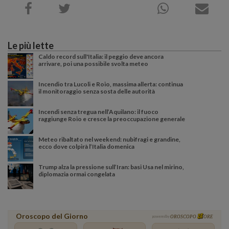
Le più lette
Caldo record sull'Italia: il peggio deve ancora
arrivare, poi una possibile svolta meteo
Incendio tra Lucoli e Roio, massima allerta: continua
il monitoraggio senza sosta delle autorità
Incendi senza tregua nell’Aquilano: il fuoco
raggiunge Roio e cresce la preoccupazione generale
Meteo ribaltato nel weekend: nubifragi e grandine,
ecco dove colpirà l’Italia domenica
Trump alza la pressione sull’Iran: basi Usa nel mirino,
diplomazia ormai congelata
Oroscopo del Giorno
powered by
OROSCOPO
ORE