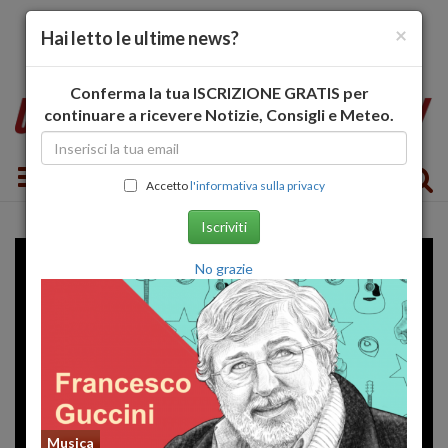
×
Hai letto le ultime news?
Conferma la tua ISCRIZIONE GRATIS per
continuare a ricevere Notizie, Consigli e Meteo.
Toggle navigation
Accetto
l'informativa sulla privacy
Iscriviti
No grazie
Musica