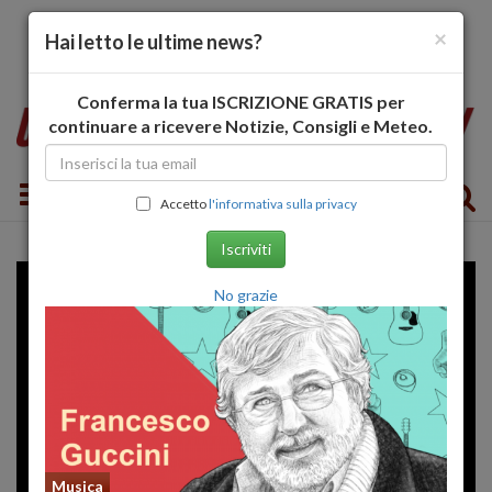
×
Hai letto le ultime news?
Conferma la tua ISCRIZIONE GRATIS per
continuare a ricevere Notizie, Consigli e Meteo.
Toggle navigation
Accetto
l'informativa sulla privacy
Iscriviti
No grazie
Musica