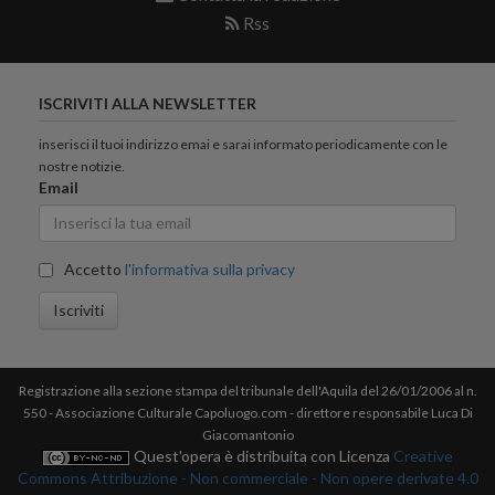
Rss
ISCRIVITI ALLA NEWSLETTER
inserisci il tuoi indirizzo emai e sarai informato periodicamente con le
nostre notizie.
Email
Accetto
l'informativa sulla privacy
Iscriviti
Registrazione alla sezione stampa del tribunale dell'Aquila del 26/01/2006 al n.
550 - Associazione Culturale Capoluogo.com - direttore responsabile Luca Di
Giacomantonio
Quest'opera è distribuita con Licenza
Creative
Commons Attribuzione - Non commerciale - Non opere derivate 4.0