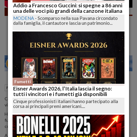
Addio a Francesco Guccini: si spegne a 86 anni
una delle voci più grandi della canzone italiana
Fumetti
MODENA
-
Scomparso nella sua Pavana circondato
NUOVE LETTURE e VECCHIE
dalla famiglia, il cantautore lascia un patrimonio...
CONOSCENZE! Merenda a Fumetti #1721 |
lucadeejay
24
28
MILANO
Fumetti
14 Maggio 2021
17:32
Eisner Awards 2026, l’Italia lascia il segno:
Fumetti
tutti i vincitori e i fumetti già disponibili
Cari Lettori, la settimana 17 di questo 2021 si conclude con un
Cinque professionisti italiani hanno partecipato alla
video letture dannatamente soddisfacente.
corsa ai principali premi americani....
Ho letto un po' di tutto e sempre di ottima qualità, spaziando da
fumetti bonellide a bassissimo costo fino a cartonati di pregio dal
costo ben più pesante.
A dirla tutta quasi mai il costo della lettura ha corrisposto