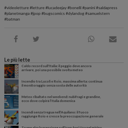
#videoletture #letture #lucadeejay #bonelli #panini #saldapress
#planetmanga #jpop #bugscomics #dylandog #samuelstern
#batman
Le più lette
Caldo record sull'Italia: il peggio deve ancora
arrivare, poi una possibile svolta meteo
Incendio tra Lucoli e Roio, massima allerta: continua
il monitoraggio senza sosta delle autorità
Meteo ribaltato nel weekend: nubifragi e grandine,
ecco dove colpirà l’Italia domenica
Incendi senza tregua nell’Aquilano: il fuoco
raggiunge Roio e cresce la preoccupazione generale
Trump alza la pressione sull’Iran: basi Usa nel mirino,