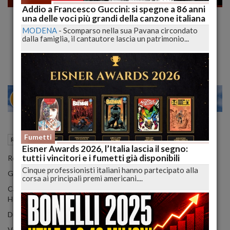
Addio a Francesco Guccini: si spegne a 86 anni
La migliore offerta: un giallo sulle relazioni
una delle voci più grandi della canzone italiana
umane
MODENA
-
Scomparso nella sua Pavana circondato
dalla famiglia, il cantautore lascia un patrimonio...
Recensione film
30
29
31
VENEZIA
Fumetti
18 Gennaio 2013
13:45
Recensioni FILM
Eisner Awards 2026, l’Italia lascia il segno:
tutti i vincitori e i fumetti già disponibili
Regia: Giuseppe Tornatore
Cinque professionisti italiani hanno partecipato alla
Genere: Drammatico, Thriller
corsa ai principali premi americani....
Cast: Geoffrey Rush, Jim Sturgess, Donald Sutherland, Sylvia
Hoeks, Philip Jackson, Dermot Crowley, Liya Kebede
Durata: 124 Min
Voto: 000