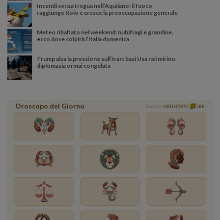
Incendi senza tregua nell’Aquilano: il fuoco
raggiunge Roio e cresce la preoccupazione generale
Meteo ribaltato nel weekend: nubifragi e grandine,
ecco dove colpirà l’Italia domenica
Trump alza la pressione sull’Iran: basi Usa nel mirino,
diplomazia ormai congelata
Oroscopo del Giorno
powered by
OROSCOPO
ORE