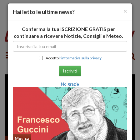
×
Hai letto le ultime news?
Conferma la tua ISCRIZIONE GRATIS per
continuare a ricevere Notizie, Consigli e Meteo.
Toggle navigation
Accetto
l'informativa sulla privacy
Iscriviti
No grazie
Musica
Recensioni FILM