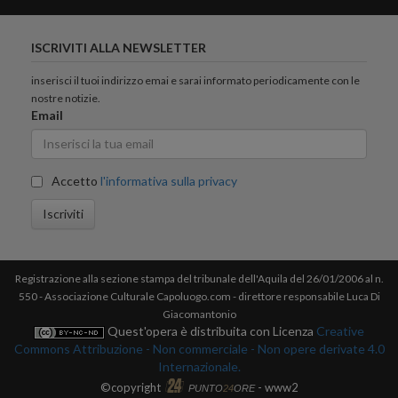
ISCRIVITI ALLA NEWSLETTER
inserisci il tuoi indirizzo emai e sarai informato periodicamente con le
nostre notizie.
Email
Accetto
l'informativa sulla privacy
Iscriviti
Registrazione alla sezione stampa del tribunale dell'Aquila del 26/01/2006 al n.
550 - Associazione Culturale Capoluogo.com - direttore responsabile Luca Di
Giacomantonio
Quest'opera è distribuita con Licenza
Creative
Commons Attribuzione - Non commerciale - Non opere derivate 4.0
Internazionale.
©copyright
- www2
PUNTO
24
ORE