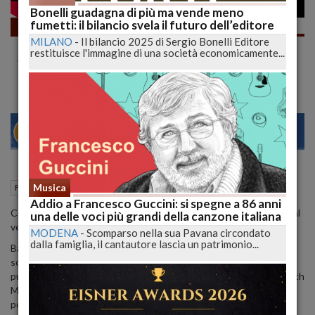
Bonelli guadagna di più ma vende meno
fumetti: il bilancio svela il futuro dell’editore
Fumetti
MILANO
-
Il bilancio 2025 di Sergio Bonelli Editore
ESAGERATA? BATMAN DEATH METAL
restituisce l'immagine di una società economicamente...
#Shorts | lucadeejay
28
30
MILANO
14 Aprile 2021
16:14
Musica
Fumetti
Addio a Francesco Guccini: si spegne a 86 anni
Cari #Lettori , la miniserie evento in 7 numeri Batman: Death Metal
una delle voci più grandi della canzone italiana
verrà pubblicata in 13 paesi nel corso del 2021, a partire da marzo.
MODENA
-
Scomparso nella sua Pavana circondato
dalla famiglia, il cantautore lascia un patrimonio...
Batman: Death Metal, firmata dal dream team composto dallo
scrittore Scott Snyder e dal disegnatore Greg Capullo, è stata
pubblicata negli Stati Uniti a partire da giugno 2020. Batman: Death
Metal è il seguito della celebre serie del 2017 Batman: Metal, che
portò radicali cambiamenti all’Universo DC e fece conoscere ai