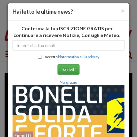
×
Hai letto le ultime news?
Conferma la tua ISCRIZIONE GRATIS per
continuare a ricevere Notizie, Consigli e Meteo.
Toggle navigation
Accetto
l'informativa sulla privacy
Iscriviti
No grazie
Fumetti