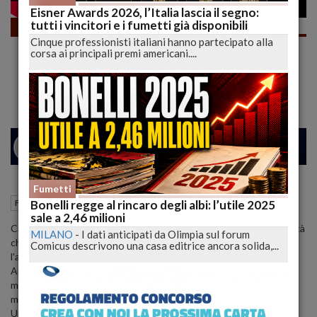
Eisner Awards 2026, l’Italia lascia il segno:
tutti i vincitori e i fumetti già disponibili
Fumetti
Cinque professionisti italiani hanno partecipato alla
DOVE TUTTO È INIZIATO! Dampyr La
corsa ai principali premi americani....
maledizione di Whitby | NO SPOILER |
lucadeejay
26
29
MILANO
Fumetti
04 Febbraio 2022
19:00
Bonelli regge al rincaro degli albi: l’utile 2025
Fumetti
L'Aquila (AQ)
sale a 2,46 milioni
Cari Lettori , Harlan Draka, il Dampyr è costretto a recarsi nella città
MILANO
-
I dati anticipati da Olimpia sul forum
che ha visto "nascere" Dracula proprio durante le celebrazioni per
Comicus descrivono una casa editrice ancora solida,...
l'anniversario di Bram Stoker.
Ancora una volta il personaggio di Boselli e Colombo riesce a
muoversi agevolmente attraverso i secoli e poi tornare nel mondo
moderno ed essere assolutamente a fuoco.
Un'avventura da non perdere che può esser letta anche da chi