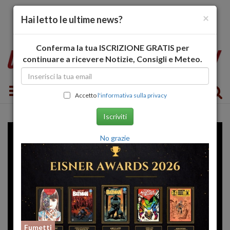
×
Hai letto le ultime news?
Conferma la tua ISCRIZIONE GRATIS per
continuare a ricevere Notizie, Consigli e Meteo.
Toggle navigation
Accetto
l'informativa sulla privacy
Iscriviti
No grazie
Fumetti