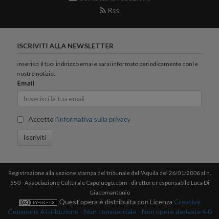
Rss
ISCRIVITI ALLA NEWSLETTER
inserisci il tuoi indirizzo emai e sarai informato periodicamente con le
nostre notizie.
Email
Accetto
l'informativa sulla privacy
Iscriviti
Registrazione alla sezione stampa del tribunale dell'Aquila del 26/01/2006 al n.
550 - Associazione Culturale Capoluogo.com - direttore responsabile Luca Di
Giacomantonio
Quest'opera è distribuita con Licenza
Creative
Commons Attribuzione - Non commerciale - Non opere derivate 4.0