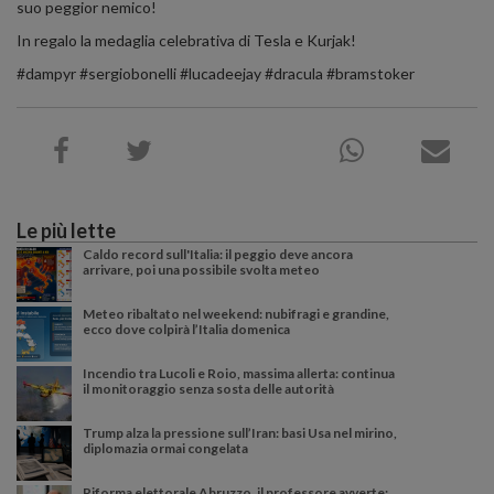
suo peggior nemico!
In regalo la medaglia celebrativa di Tesla e Kurjak!
#dampyr #sergiobonelli #lucadeejay #dracula #bramstoker
Le più lette
Caldo record sull'Italia: il peggio deve ancora
arrivare, poi una possibile svolta meteo
Meteo ribaltato nel weekend: nubifragi e grandine,
ecco dove colpirà l’Italia domenica
Incendio tra Lucoli e Roio, massima allerta: continua
il monitoraggio senza sosta delle autorità
Trump alza la pressione sull’Iran: basi Usa nel mirino,
diplomazia ormai congelata
Riforma elettorale Abruzzo, il professore avverte: