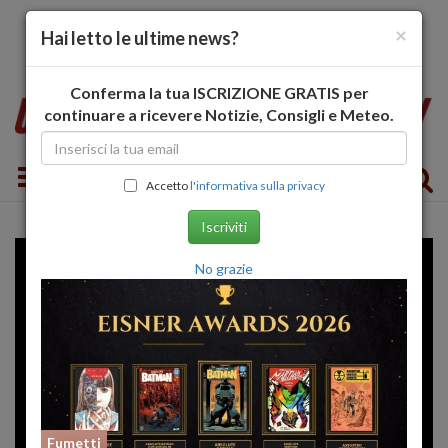
×
Hai letto le ultime news?
Conferma la tua ISCRIZIONE GRATIS per
continuare a ricevere Notizie, Consigli e Meteo.
Toggle navigation
Accetto
l'informativa sulla privacy
Iscriviti
No grazie
Fumetti