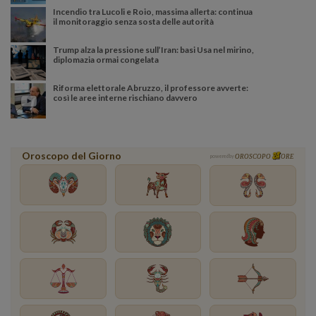
Incendio tra Lucoli e Roio, massima allerta: continua
il monitoraggio senza sosta delle autorità
Trump alza la pressione sull’Iran: basi Usa nel mirino,
diplomazia ormai congelata
Riforma elettorale Abruzzo, il professore avverte:
così le aree interne rischiano davvero
Oroscopo del Giorno
powered by
OROSCOPO
ORE