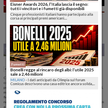
Eisner Awards 2026, l’Italia lascia il segno:
tutti i vincitori e i fumetti già disponibili
Fumetti
Cinque professionisti italiani hanno partecipato alla
BATMAN HUSH per POVERELLI FURBI!!! La
corsa ai principali premi americani....
Collana Corriere e DC non DELUDE |
lucadeejay
28
37
MILANO
Fumetti
14 Maggio 2021
17:24
Bonelli regge al rincaro degli albi: l’utile 2025
Fumetti
sale a 2,46 milioni
Cari Lettori, i grandi classici della DC arrivano in edicola con una
MILANO
-
I dati anticipati da Olimpia sul forum
collana abbinata a Corriere della Sera e Gazzetta dello Sport. Il
Comicus descrivono una casa editrice ancora solida,...
primo dei 50 numeri di “Super-Eroi: Le Leggende DC” è uscito oggi,
martedì 13 aprile, con la prima parte di Batman Hush, classico
firmato da Jeph Loeb e Jim Lee. Ed è solo l’inizio, perché tutti i
numeri sono piccole gemme della casa che ha dato i natali a Batman
e Superman.