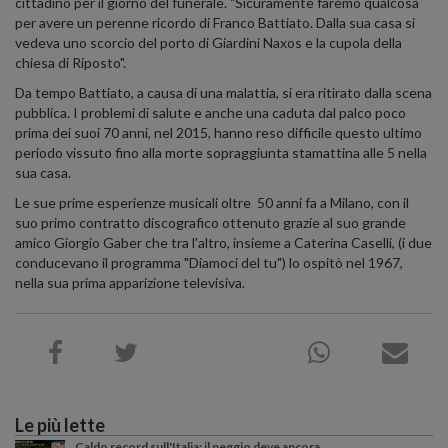
cittadino per il giorno del funerale. "Sicuramente faremo qualcosa
per avere un perenne ricordo di Franco Battiato. Dalla sua casa si
vedeva uno scorcio del porto di Giardini Naxos e la cupola della
chiesa di Riposto".
Da tempo Battiato, a causa di una malattia, si era ritirato dalla scena
pubblica. I problemi di salute e anche una caduta dal palco poco
prima dei suoi 70 anni, nel 2015, hanno reso difficile questo ultimo
periodo vissuto fino alla morte sopraggiunta stamattina alle 5 nella
sua casa.
Le sue prime esperienze musicali oltre 50 anni fa a Milano, con il
suo primo contratto discografico ottenuto grazie al suo grande
amico Giorgio Gaber che tra l'altro, insieme a Caterina Caselli, (i due
conducevano il programma "Diamoci del tu") lo ospitò nel 1967,
nella sua prima apparizione televisiva.
Le più lette
Caldo record sull'Italia: il peggio deve ancora