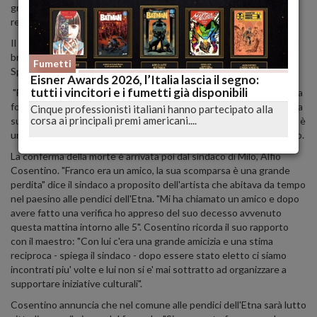
grande popolarità. E' stato cantautore e compositore, musicista,
regista e pittore.
Il primo a dare la notizia, con un tweet che citava alcune parole del
brano La Cura, è stato il direttore di "Civiltà Cattolica", Antonio
Fumetti
Spadaro.
Eisner Awards 2026, l’Italia lascia il segno:
tutti i vincitori e i fumetti già disponibili
"Franco Battiato era assolutamente unico nel suo genere, con una
forte radice spirituale, più che religiosa, nella sua opera artistica. La
Cinque professionisti italiani hanno partecipato alla
corsa ai principali premi americani....
sua assoluta e completa apertura alla dimensione della spiritualità è
una rarità nel mondo musicale italiano". ha sottolineato poi Spadaro.
La conferma della morte è arrivata poi dal sindaco di Milo, Alfio
Cosentino. "Franco era un amico, la sua scomparsa è una grande
perdita" dice il sindaco a proposito dell'artista che abitava da tempo
nel paesino alle pendici dell'Etna. "Mi ha chiamato un amico e dopo
avere fatto una verifica ho appreso del suo decesso avvenuto
questa mattina intorno alle 5". Cosentino ricorda il suo rapporto
con il maestro: "Con lui c'era una grande amicizia e una stima
reciproca - spiega il sindaco - dopo essere stato eletto ci siamo
incontrati piu' volte e lui non si e' mai sottratto ad organizzare a
supportare iniziative culturali".
Cosentino annuncia che nel comune alle pendici dell'Etna sarà lutto