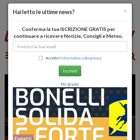
×
Hai letto le ultime news?
Conferma la tua ISCRIZIONE GRATIS per
continuare a ricevere Notizie, Consigli e Meteo.
Toggle navigation
Accetto
l'informativa sulla privacy
Iscriviti
No grazie
Fumetti
Musica