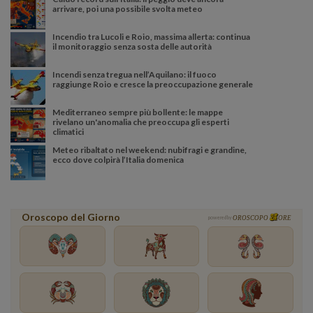
arrivare, poi una possibile svolta meteo
Incendio tra Lucoli e Roio, massima allerta: continua
il monitoraggio senza sosta delle autorità
Incendi senza tregua nell’Aquilano: il fuoco
raggiunge Roio e cresce la preoccupazione generale
Mediterraneo sempre più bollente: le mappe
rivelano un'anomalia che preoccupa gli esperti
climatici
Meteo ribaltato nel weekend: nubifragi e grandine,
ecco dove colpirà l’Italia domenica
Oroscopo del Giorno
powered by
OROSCOPO
ORE