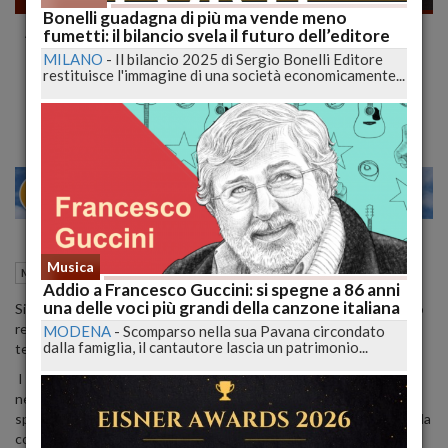
Bonelli guadagna di più ma vende meno
Addio a Franco Battiato, cantautore
fumetti: il bilancio svela il futuro dell’editore
eclettico: la musica perde un grande
MILANO
-
Il bilancio 2025 di Sergio Bonelli Editore
restituisce l'immagine di una società economicamente...
Maestro
27
29
MILANO
Musica
18 Maggio 2021
12:07
Musica
Enna (EN)
Addio a Francesco Guccini: si spegne a 86 anni
una delle voci più grandi della canzone italiana
Si è spento questa mattina nella sua residenza Franco Battiato. Lo
rende noto la famiglia che "ringrazia tutti per le innumerevoli
MODENA
-
Scomparso nella sua Pavana circondato
dalla famiglia, il cantautore lascia un patrimonio...
testimonianze di affetto ricevute".
I funerali avverranno in forma privata. Il cantautore, morto oggi
nella sua casa di Milo, era nato a Jonia il 23 marzo del 1945. Ha
spaziato tra una grande quantità di generi, dalla musica pop a quella
colta, toccando momenti di avanguardia e raggiungendo una