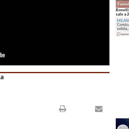
Fumet
Bonelli
sale a 
MILA
Comicu
solida,.
comm
ta