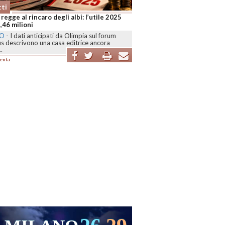
ti
 regge al rincaro degli albi: l’utile 2025
2,46 milioni
NO
-
I dati anticipati da Olimpia sul forum
s descrivono una casa editrice ancora
..
enta