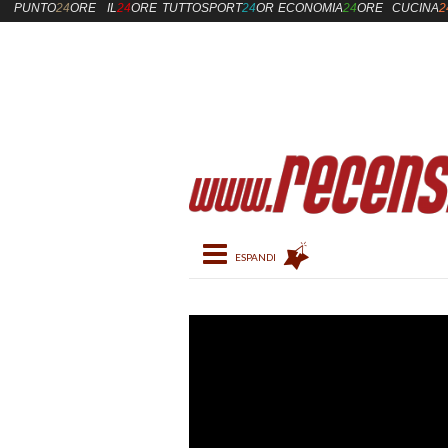
PUNTO
24
ORE
IL
24
ORE
TUTTOSPORT
24
ORE
ECONOMIA
24
ORE
CUCINA
2
Toggle navigation