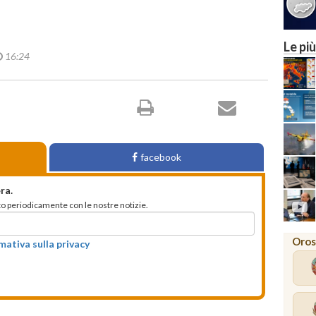
Le più
16:24
facebook
ra.
mato periodicamente con le nostre notizie.
Oros
rmativa sulla privacy