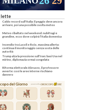
26
29
MILANO
 lette
Caldo record sull'Italia: il peggio deve ancora
arrivare, poi una possibile svolta meteo
Meteo ribaltato nel weekend: nubifragi e
grandine, ecco dove colpirà l’Italia domenica
Incendio tra Lucoli e Roio, massima allerta:
continua il monitoraggio senza sosta delle
autorità
Trump alza la pressione sull’Iran: basi Usa nel
mirino, diplomazia ormai congelata
Riforma elettorale Abruzzo, il professore
avverte: così le aree interne rischiano
davvero
copo del Giorno
OROSCOPO
ORE
powered by