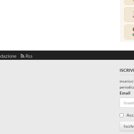
edazione
Rss
ISCRIV
inserisci
periodic
Email
Acc
Iscriv