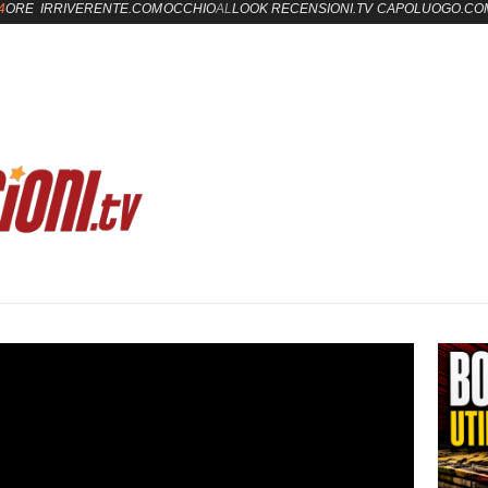
4
ORE
IRRIVERENTE.COM
OCCHIO
AL
LOOK
RECENSIONI.TV
CAPOLUOGO.CO