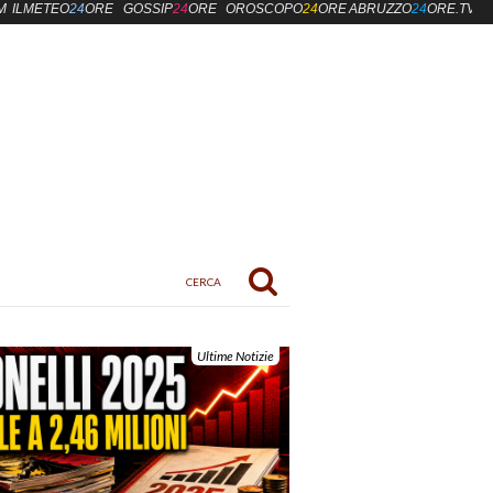
M
ILMETEO
24
ORE
GOSSIP
24
ORE
OROSCOPO
24
ORE
ABRUZZO
24
ORE.TV
Ultime Notizie