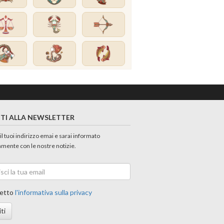
ITI ALLA NEWSLETTER
 il tuoi indirizzo emai e sarai informato
amente con le nostre notizie.
etto
l'informativa sulla privacy
iti