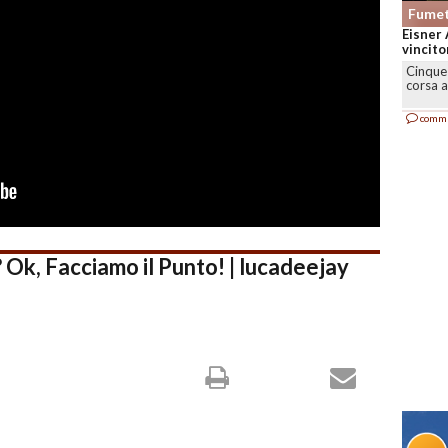
Fumet
Eisner 
vincitor
Cinque 
corsa a
comm
 Ok, Facciamo il Punto! | lucadeejay