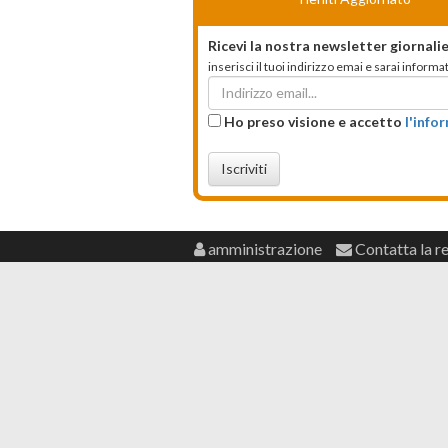
Ricevi la nostra newsletter giornalie
inserisci il tuoi indirizzo emai e sarai infor
Ho preso visione e accetto
l'info
Iscriviti
amministrazione
Contatta la r