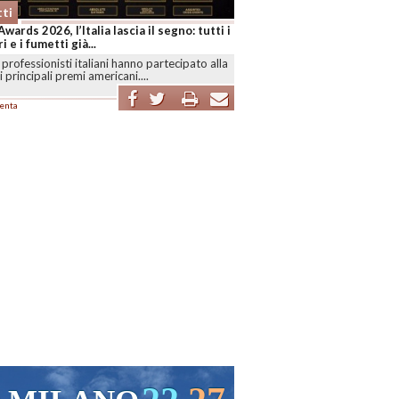
ti
Awards 2026, l’Italia lascia il segno: tutti i
i e i fumetti già...
professionisti italiani hanno partecipato alla
i principali premi americani....
enta