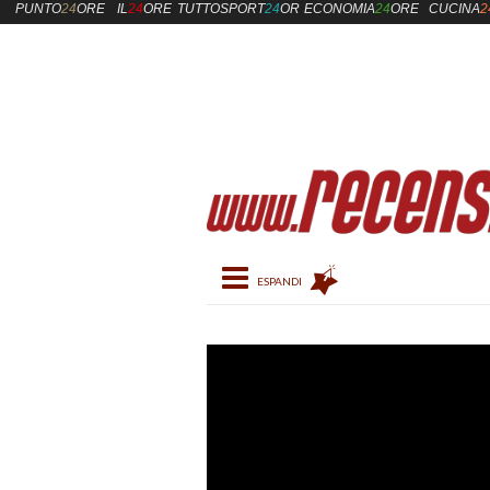
PUNTO
24
ORE
IL
24
ORE
TUTTOSPORT
24
ORE
ECONOMIA
24
ORE
CUCINA
2
Toggle navigation