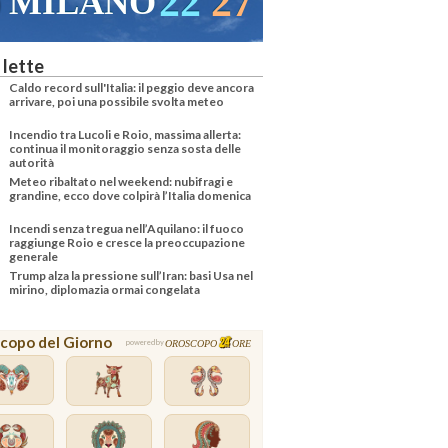
22
27
MILANO
 lette
Caldo record sull'Italia: il peggio deve ancora
arrivare, poi una possibile svolta meteo
Incendio tra Lucoli e Roio, massima allerta:
continua il monitoraggio senza sosta delle
autorità
Meteo ribaltato nel weekend: nubifragi e
grandine, ecco dove colpirà l’Italia domenica
Incendi senza tregua nell’Aquilano: il fuoco
raggiunge Roio e cresce la preoccupazione
generale
Trump alza la pressione sull’Iran: basi Usa nel
mirino, diplomazia ormai congelata
copo del Giorno
OROSCOPO
ORE
powered by