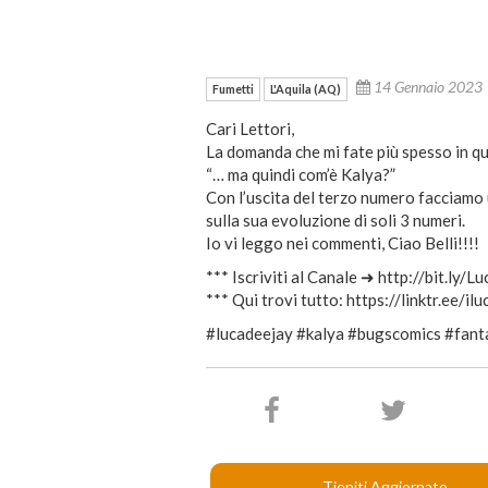
14 Gennaio 202
Fumetti
L'Aquila (AQ)
Cari Lettori,
La domanda che mi fate più spesso in que
“… ma quindi com’è Kalya?”
Con l’uscita del terzo numero facciamo 
sulla sua evoluzione di soli 3 numeri.
Io vi leggo nei commenti, Ciao Belli!!!!
*** Iscriviti al Canale ➜ http://bit.ly/L
*** Qui trovi tutto: https://linktr.ee/il
#lucadeejay #kalya #bugscomics #fant
Tieniti Aggiornato