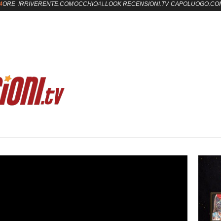
4
ORE
IRRIVERENTE.COM
OCCHIO
AL
LOOK
RECENSIONI.TV
CAPOLUOGO.CO