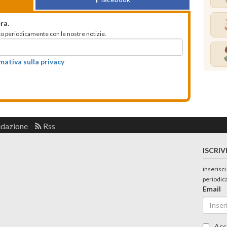
ra.
mato periodicamente con le nostre notizie.
rmativa sulla privacy
edazione
Rss
ISCRIV
inserisci
periodic
Email
Acc