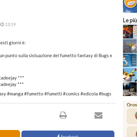
Le più
3
12:19
sti giorni è:
un punto sulla sistuazione del fumetto fantasy di Bugs e
ucadeejay ***
ucadeejay ***
asy #manga #fumetto #fumetti #comics #edicola #bugs
Oros
facebook