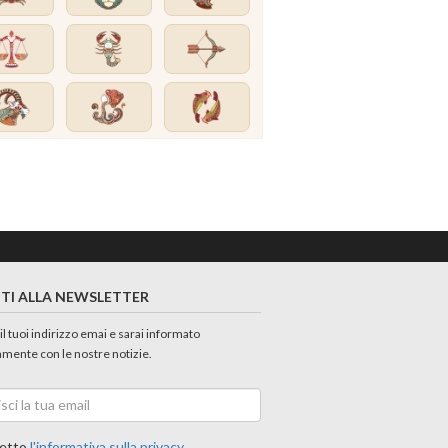
ITI ALLA NEWSLETTER
 il tuoi indirizzo emai e sarai informato
amente con le nostre notizie.
etto
l'informativa sulla privacy