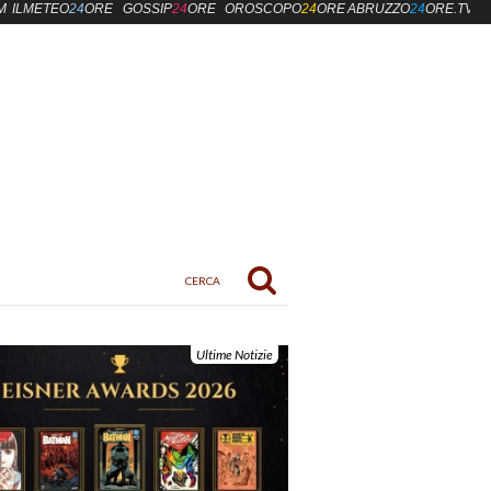
M
ILMETEO
24
ORE
GOSSIP
24
ORE
OROSCOPO
24
ORE
ABRUZZO
24
ORE.TV
Ultime Notizie