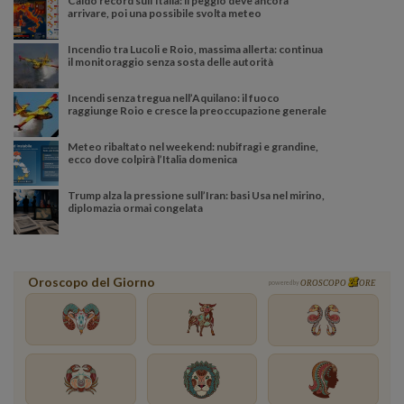
Caldo record sull'Italia: il peggio deve ancora
arrivare, poi una possibile svolta meteo
Incendio tra Lucoli e Roio, massima allerta: continua
il monitoraggio senza sosta delle autorità
Incendi senza tregua nell’Aquilano: il fuoco
raggiunge Roio e cresce la preoccupazione generale
Meteo ribaltato nel weekend: nubifragi e grandine,
ecco dove colpirà l’Italia domenica
Trump alza la pressione sull’Iran: basi Usa nel mirino,
diplomazia ormai congelata
Oroscopo del Giorno
powered by
OROSCOPO
ORE