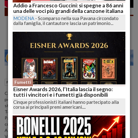
Addio a Francesco Guccini: si spegne a 86 anni
una delle voci più grandi della canzone italiana
Fumetti
MODENA
-
Scomparso nella sua Pavana circondato
e Finalmente TEX AGUAS NEGRAS, Oltre
dalla famiglia, il cantautore lascia un patrimonio...
Tex c’è Molto di Più! | lucadeejay
28
30
MILANO
20 Febbraio 2022
09:19
Fumetti
Fumetti
L'Aquila (AQ)
Eisner Awards 2026, l’Italia lascia il segno:
Cari Lettori , Tex Aguas Negras rende evidente come un
tutti i vincitori e i fumetti già disponibili
personaggio “agée” come il nostro Aquila della Notte può vivere
Cinque professionisti italiani hanno partecipato alla
storie bellissime ed attuali anche oggi.
corsa ai principali premi americani....
Tex è più vivo e moderno che mai in queste 48 pagine scritte da
Pasquale Ruju e disegnate da Giampiero Casertano (ottimi che i
colori di Matteo Vattani).
A 9,90€ mi chiedo ancora come Bonelli possa guadagnarci.
Voi che ne pensate? Ci leggiamo nei commenti.