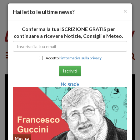
×
Hai letto le ultime news?
Conferma la tua ISCRIZIONE GRATIS per
continuare a ricevere Notizie, Consigli e Meteo.
Toggle navigation
Accetto
l'informativa sulla privacy
Iscriviti
No grazie
Musica