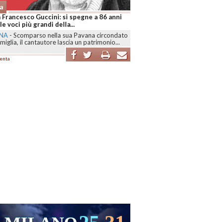
a
 Francesco Guccini: si spegne a 86 anni
le voci più grandi della...
NA
-
Scomparso nella sua Pavana circondato
amiglia, il cantautore lascia un patrimonio...
enta