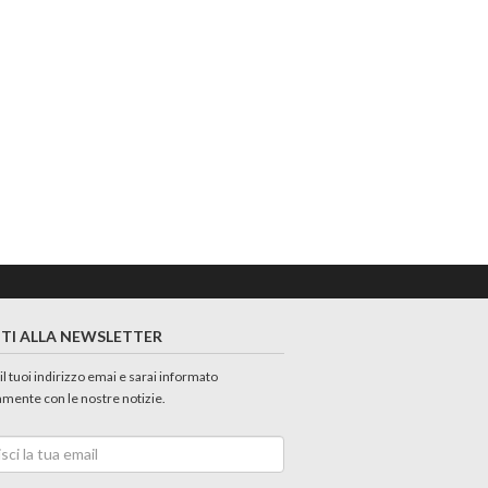
ITI ALLA NEWSLETTER
 il tuoi indirizzo emai e sarai informato
amente con le nostre notizie.