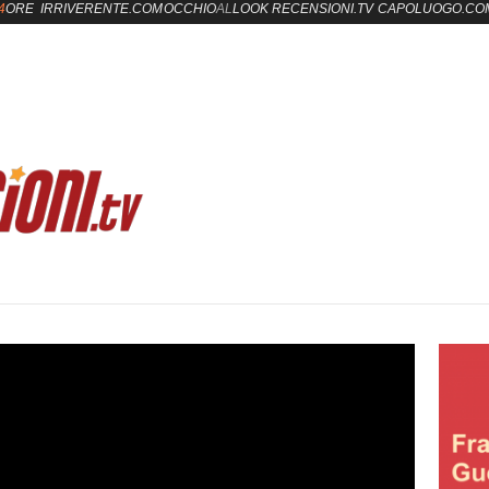
4
ORE
IRRIVERENTE.COM
OCCHIO
AL
LOOK
RECENSIONI.TV
CAPOLUOGO.CO