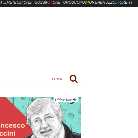
M
ILMETEO
24
ORE
GOSSIP
24
ORE
OROSCOPO
24
ORE
ABRUZZO
24
ORE.TV
Ultime Notizie