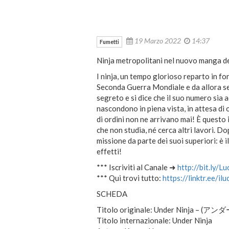
19 Marzo 2022
14:37
Fumetti
Ninja metropolitani nel nuovo manga de
I ninja, un tempo glorioso reparto in fo
Seconda Guerra Mondiale e da allora sem
segreto e si dice che il suo numero sia a
nascondono in piena vista, in attesa di o
di ordini non ne arrivano mai! È questo
che non studia, né cerca altri lavori. 
missione da parte dei suoi superiori: è i
effetti!
*** Iscriviti al Canale ➜
http://bit.ly/L
*** Qui trovi tutto:
https://linktr.ee/il
SCHEDA
Titolo originale: Under Ninja – 
Titolo internazionale: Under Ninja