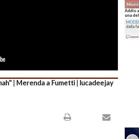
Music
Addio a
una del
MODE
dalla f
comm
ah" | Merenda a Fumetti | lucadeejay