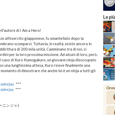
Le più
ll'autore di I Am a Hero!
rze all'esercito giapponese, fu smantellato dopo la
brano scomparsi. Tuttavia, in realtà, esiste ancora in
ddirittura di 200 mila unità. Camminano tra di noi, si
rdini per la loro prossima missione. Ad alcuni di loro, però,
 il caso di Kuro Kumogakure, un giovane ninja disoccupato
Dopo una lunghissima attesa, Kuro riceve finalmente una
l momento di dimostrare che anche lui è un ninja a tutti gli
ucadeejay
***
Oros
ucadeejay
***
(アンダーニンジャ)