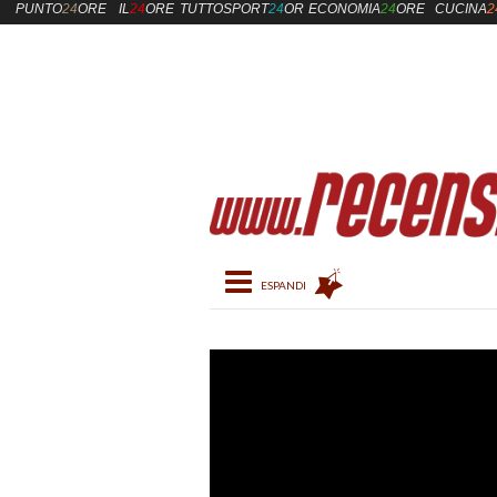
PUNTO
24
ORE
IL
24
ORE
TUTTOSPORT
24
ORE
ECONOMIA
24
ORE
CUCINA
2
Toggle navigation