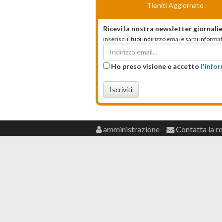
Tieniti Aggiornato
Ricevi la nostra newsletter giornalie
inserisci il tuoi indirizzo emai e sarai infor
Ho preso visione e accetto
l'info
Iscriviti
amministrazione
Contatta la r