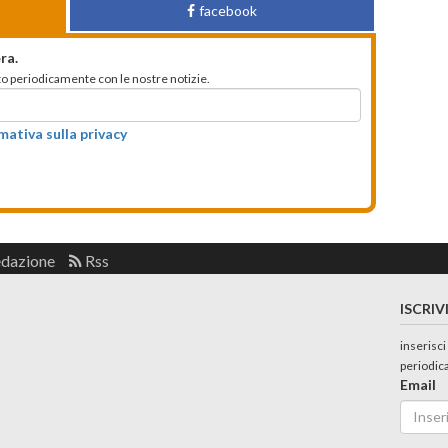
facebook
ra.
mato periodicamente con le nostre notizie.
rmativa sulla privacy
edazione
Rss
ISCRIV
inserisci
periodic
Email