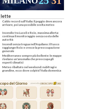
25
31
MILANO
 lette
Caldo record sull'Italia: il peggio deve ancora
arrivare, poi una possibile svolta meteo
Incendio tra Lucoli e Roio, massima allerta:
continua il monitoraggio senza sosta delle
autorità
Incendi senza tregua nell’Aquilano: il fuoco
raggiunge Roio e cresce la preoccupazione
generale
Mediterraneo sempre più bollente: le mappe
rivelano un'anomalia che preoccupa gli
esperti climatici
Meteo ribaltato nel weekend: nubifragi e
grandine, ecco dove colpirà l’Italia domenica
copo del Giorno
OROSCOPO
ORE
powered by