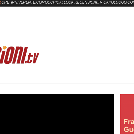
4
ORE
IRRIVERENTE.COM
OCCHIO
AL
LOOK
RECENSIONI.TV
CAPOLUOGO.CO