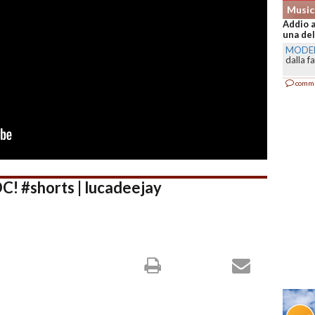
Music
Addio a
una del
MODE
dalla f
comm
C! #shorts | lucadeejay