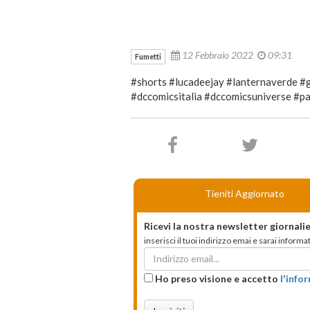
12 Febbraio 2022
09:31
Fumetti
#shorts #lucadeejay #lanternaverde #
#dccomicsitalia #dccomicsuniverse #pan
Tieniti Aggiornato
Ricevi la nostra newsletter giornalie
inserisci il tuoi indirizzo emai e sarai infor
Ho preso visione e accetto
l'info