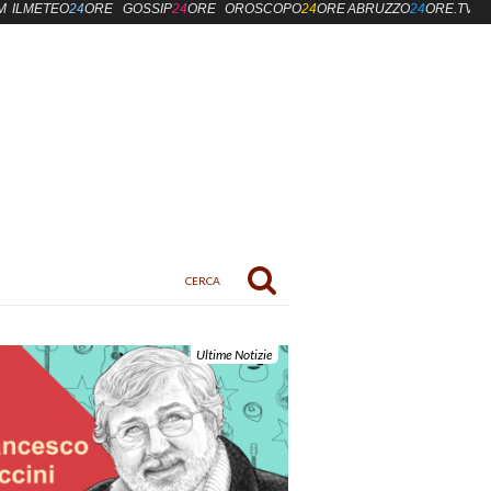
M
ILMETEO
24
ORE
GOSSIP
24
ORE
OROSCOPO
24
ORE
ABRUZZO
24
ORE.TV
Ultime Notizie