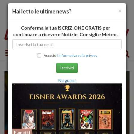
×
Hai letto le ultime news?
Conferma la tua ISCRIZIONE GRATIS per
continuare a ricevere Notizie, Consigli e Meteo.
Toggle navigation
Accetto
l'informativa sulla privacy
Iscriviti
No grazie
Fumetti
Fumetti