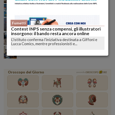
Meteo ribaltato nel weekend: nubifragi e grandine,
ecco dove colpirà l’Italia domenica
Incendio tra Lucoli e Roio, massima allerta: continua
Fumetti
il monitoraggio senza sosta delle autorità
Contest INPS senza compensi, gli illustratori
insorgono: il bando resta ancora online
Trump alza la pressione sull’Iran: basi Usa nel mirino,
diplomazia ormai congelata
L’Istituto conferma l’iniziativa destinata a Giffoni e
Lucca Comics, mentre professionisti e...
Riforma elettorale Abruzzo, il professore avverte:
così le aree interne rischiano davvero
Oroscopo del Giorno
powered by
OROSCOPO
ORE