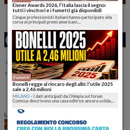
Eisner Awards 2026, l’Italia lascia il segno:
Torna il VIZIETTO! | lucadeejay
tutti i vincitori e i fumetti già disponibili
Cinque professionisti italiani hanno partecipato alla
corsa ai principali premi americani....
26
29
MILANO
07 Maggio 2022
12:16
Fumetti
L'Aquila (AQ)
Torna il VIZIETTO!
Fumetti
Bonelli regge al rincaro degli albi: l’utile 2025
sale a 2,46 milioni
MILANO
-
I dati anticipati da Olimpia sul forum
Comicus descrivono una casa editrice ancora solida,...
Le più lette
Caldo record sull'Italia: il peggio deve ancora
arrivare, poi una possibile svolta meteo