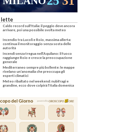
25
31
MILANO
 lette
Caldo record sull'Italia: il peggio deve ancora
arrivare, poi una possibile svolta meteo
Incendio tra Lucoli e Roio, massima allerta:
continua il monitoraggio senza sosta delle
autorità
Incendi senza tregua nell’Aquilano: il fuoco
raggiunge Roio e cresce la preoccupazione
generale
Mediterraneo sempre più bollente: le mappe
rivelano un'anomalia che preoccupa gli
esperti climatici
Meteo ribaltato nel weekend: nubifragi e
grandine, ecco dove colpirà l’Italia domenica
copo del Giorno
OROSCOPO
ORE
powered by