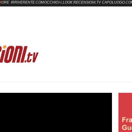
4
ORE
IRRIVERENTE.COM
OCCHIO
AL
LOOK
RECENSIONI.TV
CAPOLUOGO.CO