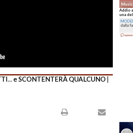
Music
Addio a
una del
MODE
dalla f
comm
TTI... e SCONTENTERÀ QUALCUNO |