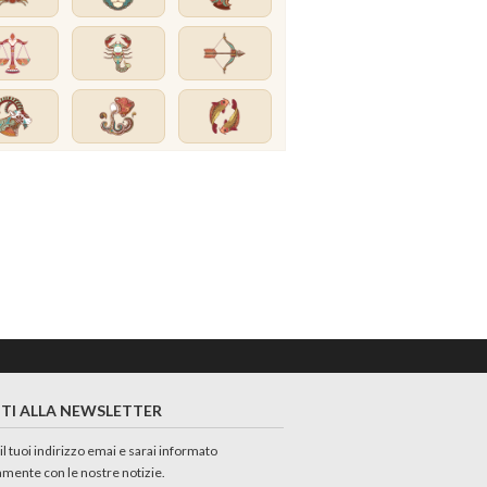
ITI ALLA NEWSLETTER
 il tuoi indirizzo emai e sarai informato
amente con le nostre notizie.