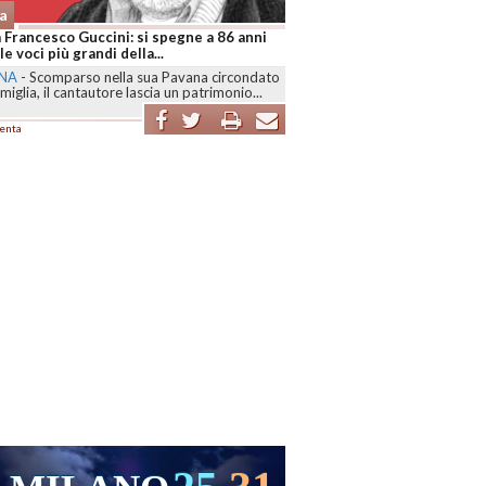
a
 Francesco Guccini: si spegne a 86 anni
le voci più grandi della...
NA
-
Scomparso nella sua Pavana circondato
amiglia, il cantautore lascia un patrimonio...
enta