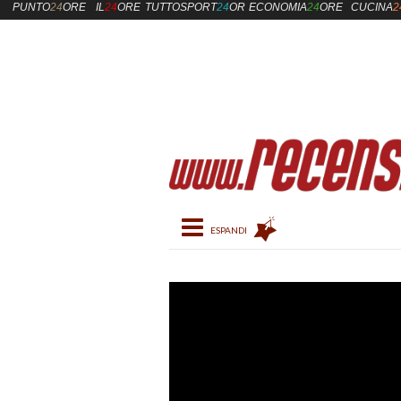
PUNTO
24
ORE
IL
24
ORE
TUTTOSPORT
24
ORE
ECONOMIA
24
ORE
CUCINA
2
Toggle navigation