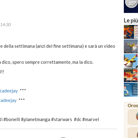
Le più
14:30
 della settimana (anzi del fine settimana) e sarà un video
 dico, spero sempre correttamente, ma la dico.
i!!
ucadeejay
***
ucadeejay
***
Oros
i #bonelli #planetmanga #starwars
#dc #marvel