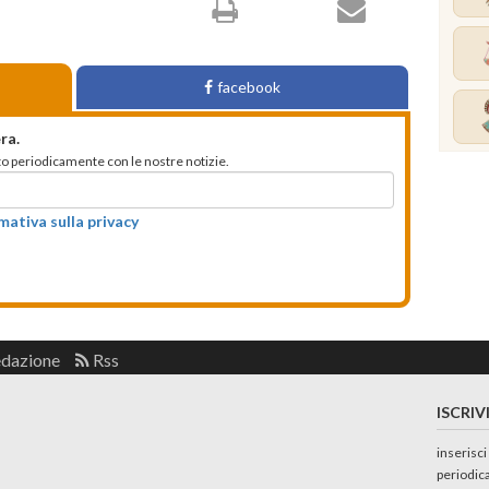
facebook
ra.
mato periodicamente con le nostre notizie.
rmativa sulla privacy
edazione
Rss
ISCRIV
inserisci
periodic