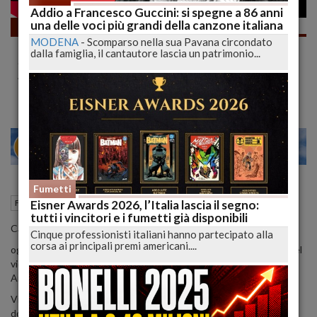
Addio a Francesco Guccini: si spegne a 86 anni
una delle voci più grandi della canzone italiana
Fumetti
MODENA
-
Scomparso nella sua Pavana circondato
TOPOLINO con POLEMICA… è
dalla famiglia, il cantautore lascia un patrimonio...
SCANDALOSO (o no?) | FUMETTOPOLI con
ANNA | lucadeejay
24
28
MILANO
Fumetti
24 Marzo 2021
14:25
Eisner Awards 2026, l’Italia lascia il segno:
Fumetti
Milano (MI)
tutti i vincitori e i fumetti già disponibili
Cari #Lettori,
Cinque professionisti italiani hanno partecipato alla
corsa ai principali premi americani....
oggi un Topolino con polemica perché, beh il perché lo scoprite nel
video (anche perché sarebbe anche doppia la polemica, ma c’era
Anna e non ho voluto esagerare).
Vi parliamo anche dello Zio Paperone con la storia “presule” uscita
dopo… terza polemica…