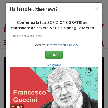
×
Hai letto le ultime news?
Conferma la tua ISCRIZIONE GRATIS per
continuare a ricevere Notizie, Consigli e Meteo.
Toggle navigation
Accetto
l'informativa sulla privacy
Iscriviti
No grazie
Musica