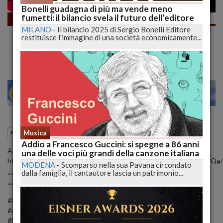
Bonelli guadagna di più ma vende meno
fumetti: il bilancio svela il futuro dell’editore
Fumetti
MILANO
-
Il bilancio 2025 di Sergio Bonelli Editore
TOP&FLOP Manga, Fumetto e Comics
restituisce l'immagine di una società economicamente...
Giugno 2023 | lucadeejay
22
27
MILANO
29 Luglio 2023
11:10
Musica
Fumetti
L'Aquila (AQ)
Addio a Francesco Guccini: si spegne a 86 anni
Abbonati a questo canale per accedere ai vantaggi:
una delle voci più grandi della canzone italiana
https://www.youtube.com/channel/UCL9LuGdVwo7qCc95ogATiQg/j
MODENA
-
Scomparso nella sua Pavana circondato
dalla famiglia, il cantautore lascia un patrimonio...
*** Iscriviti al Canale ➜ http://bit.ly/Lucadeejay ***
*** Qui trovi tutto: https://linktr.ee/ilucadeejay ***
#lucadeejay #top #flop #top&flop #manga #fumetto #fumetti
#comics #dylandog #domande #test #comix #batman #superman
#bonelli #dc #marvel