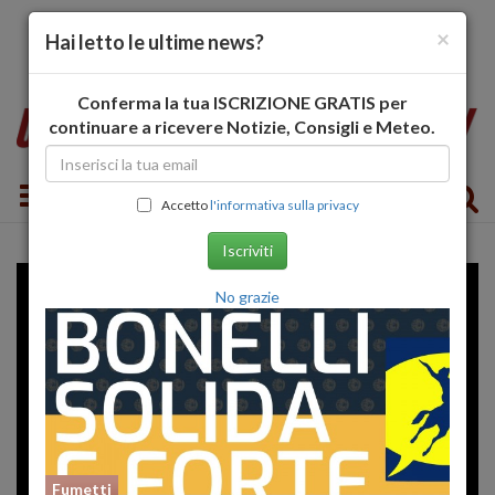
×
Hai letto le ultime news?
Conferma la tua ISCRIZIONE GRATIS per
continuare a ricevere Notizie, Consigli e Meteo.
Toggle navigation
Accetto
l'informativa sulla privacy
Iscriviti
No grazie
Fumetti