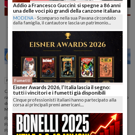
Addio a Francesco Guccini: si spegne a 86 anni
una delle voci più grandi della canzone italiana
Fumetti
MODENA
-
Scomparso nella sua Pavana circondato
TOP 10+1 MANGA 2021 "PER ADULTI" (o
dalla famiglia, il cantautore lascia un patrimonio...
Adolescenti Curiosi) | lucadeejay
28
30
MILANO
12 Febbraio 2022
15:39
Fumetti
Fumetti
L'Aquila (AQ)
Eisner Awards 2026, l’Italia lascia il segno:
Cari Lettori solo poche parole che sto sotto un treno per "il
tutti i vincitori e i fumetti già disponibili
rabbocco", in questo video i miei 10 top manga di quest'anno e solo
Cinque professionisti italiani hanno partecipato alla
dopo ho riflettuto che son tutte letture abbastanza adulte.
corsa ai principali premi americani....
Ma voi mi perdonate vero? Ci leggiamo nei commenti, Ciao Belli!!!
FUMETTO 1:
https://amzn.to/3JolaTd
FUMETTO 2:
https://amzn.to/3z2LFJr
FUMETTO 3:
https://amzn.to/32oB7Zi