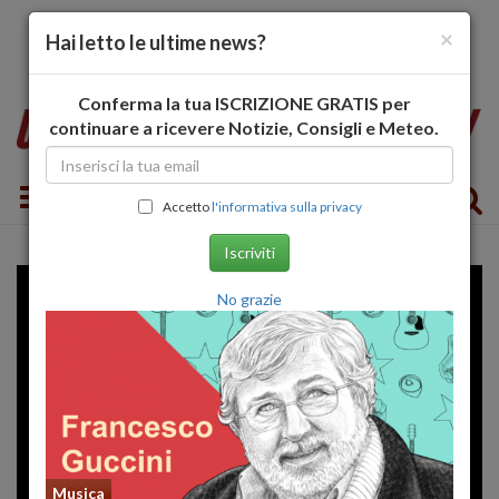
×
Hai letto le ultime news?
Conferma la tua ISCRIZIONE GRATIS per
continuare a ricevere Notizie, Consigli e Meteo.
Toggle navigation
Accetto
l'informativa sulla privacy
Iscriviti
No grazie
Musica