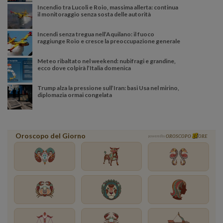
Incendio tra Lucoli e Roio, massima allerta: continua
il monitoraggio senza sosta delle autorità
Incendi senza tregua nell’Aquilano: il fuoco
raggiunge Roio e cresce la preoccupazione generale
Meteo ribaltato nel weekend: nubifragi e grandine,
ecco dove colpirà l’Italia domenica
Trump alza la pressione sull’Iran: basi Usa nel mirino,
diplomazia ormai congelata
Oroscopo del Giorno
powered by
OROSCOPO
ORE