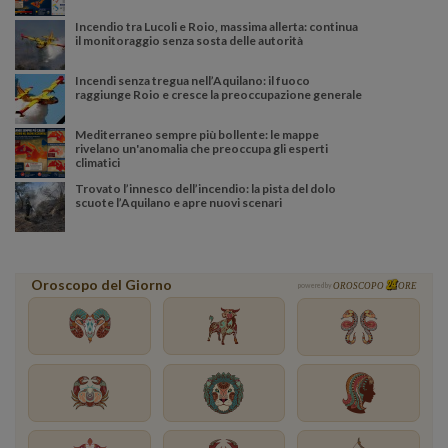
Incendio tra Lucoli e Roio, massima allerta: continua
il monitoraggio senza sosta delle autorità
Incendi senza tregua nell’Aquilano: il fuoco
raggiunge Roio e cresce la preoccupazione generale
Mediterraneo sempre più bollente: le mappe
rivelano un'anomalia che preoccupa gli esperti
climatici
Trovato l’innesco dell’incendio: la pista del dolo
scuote l’Aquilano e apre nuovi scenari
Oroscopo del Giorno
powered by
OROSCOPO
ORE