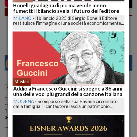
Bonelli guadagna di più ma vende meno
fumetti: il bilancio svela il futuro dell’editore
Fumetti
MILANO
-
Il bilancio 2025 di Sergio Bonelli Editore
TEX WILLER con MEDAGLIA e
restituisce l'immagine di una società economicamente...
SOVRAPPREZZO. VEDIAMO... #Shorts |
lucadeejay
23
28
MILANO
Musica
14 Maggio 2021
17:19
Addio a Francesco Guccini: si spegne a 86 anni
Fumetti
una delle voci più grandi della canzone italiana
Cari Lettori Tex Willer giunge alla trentesima pubblicazione, quella
MODENA
-
Scomparso nella sua Pavana circondato
che lo vede aumentare a 3,50€ e che vede allegata la medaglia di
dalla famiglia, il cantautore lascia un patrimonio...
Tiger Jack in occasione ell’inizio dei festeggiamenti per gli 80 anni
della casa editrice di via Buonarroti.
Lo avete preso? Ci leggiamo nei commenti, Ciao Belli!!