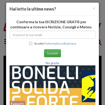
×
Hai letto le ultime news?
Conferma la tua ISCRIZIONE GRATIS per
continuare a ricevere Notizie, Consigli e Meteo.
Toggle navigation
Accetto
l'informativa sulla privacy
Iscriviti
No grazie
Fumetti