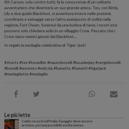
Kit Carson, solo contro tutti, fa la conoscenza di un solitario
avventuriero che diventerà un suo grande amico. Tex, con Birdy,
Lily e due guide Blackfoot, si avventura invece nelle praterie
sconfinate e selvagge verso l’altro avamposto di civiltà nella
regione, Fort Owen. Sorpresi da una bufera di neve, i nostri eroi
possono solo chiedere asilo in un villaggio Crow. Peccato che i
Crow siano nemici giurati dei Blackfoot…
In regalo la medaglia celebrativa di Tiger Jack!
#shorts #tex #texwiller #mauroboselli #lucadeejay #sergiobonelli
#bonelli #western #edicola #fumetto #fumetti #tigerjack
#medagliette #medaglie
Le più lette
Caldo record sull'Italia: il peggio deve ancora
arrivare, poi una possibile svolta meteo