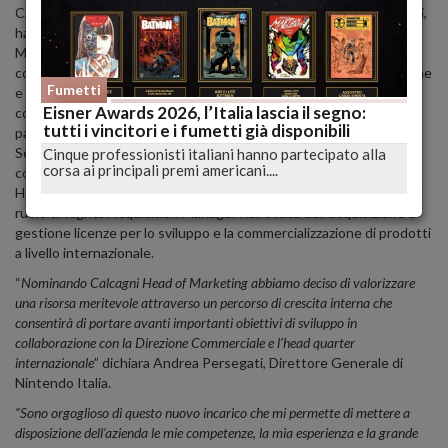
Calcagni, 40 anni, approda in Nintendo nel 2012, dove, fino ad oggi,
ha ricoperto il ruolo prima di Brand Manager e poi di Senior Brand
Manager per l’Italia, seguendo tutte le attività di marketing e
comunicazione legate all’intrattenimento delle console domestiche
Fumetti
e portatili. Calcagni, dopo un’iniziale ma importante esperienza
Eisner Awards 2026, l’Italia lascia il segno:
come giornalista presso Il Resto del Carlino, nel 2005 entra a far
tutti i vincitori e i fumetti già disponibili
parte del gruppo di DeAgostini Publishing, ricoprendo il ruolo di di
Senior Product Manager, nell’ambito della creazione, sviluppo e
Cinque professionisti italiani hanno partecipato alla
corsa ai principali premi americani....
commercializzazione di nuovi prodotti per le aree Kids, Teens,
Home Video, Cartoon e Music. In DeAgostini ha ricoperto anche il
ruolo di Rights Acquisition Manager nell’ottica dell’acquisizione e
gestione licenze per lo sviluppo e la commercializzazione di prodotti
a livello internazionale.
“
Nominando
Calcagni Head of Marketing abbiamo deciso di valorizzare
una risorsa meritevole attraverso un percorso di crescita interna che
consentirà di portare avanti importanti obiettivi di sviluppo in
collaborazione con la Direzione Commerciale e l’head quarter
internazionale
” dichiara Andrea Persegati, Direttore Generale di
Nintendo Italia.
“Sono orgoglioso di questo nuovo incarico che mi permette di mettere a
disposizione dell’azienda le mie competenze, la mia esperienza e la grande