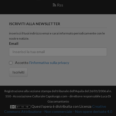
Rss
ISCRIVITI ALLA NEWSLETTER
inserisci il tuoi indirizzo emai e sarai informato periodicamente con le
nostre notizie.
Email
Accetto
l'informativa sulla privacy
Iscriviti
Registrazione alla sezione stampa del tribunale dell'Aquila del 26/01/2006 al n.
550 - Associazione Culturale Capoluogo.com - direttore responsabile Luca Di
Giacomantonio
Quest'opera è distribuita con Licenza
Creative
Commons Attribuzione - Non commerciale - Non opere derivate 4.0