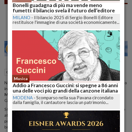
Bonelli guadagna di più ma vende meno
Stefano Calcagni nominato nuovo Head of
fumetti: il bilancio svela il futuro dell’editore
Marketing della filiale italiana di Nintendo
MILANO
-
Il bilancio 2025 di Sergio Bonelli Editore
restituisce l'immagine di una società economicamente...
22
27
MILANO
24 Marzo 2020
11:18
Games
Vimercate (MB)
Musica
Nintendo, leader nella creazione e nello sviluppo di intrattenimento
Addio a Francesco Guccini: si spegne a 86 anni
interattivo, annuncia la
nomina
di
Stefano Calcagni
a
Head of
una delle voci più grandi della canzone italiana
Marketing
per la filiale italiana, a diretto riporto del Direttore
MODENA
-
Scomparso nella sua Pavana circondato
Generale, Andrea Persegati.
dalla famiglia, il cantautore lascia un patrimonio...
Stefano Calcagni assume dunque la responsabilità di coordinare le
attività di marketing e le campagne di comunicazione di tutti i
prodotti Nintendo, con l’obiettivo di incrementare il valore del
brand e favorirne maggiormente l’espansione sul mercato italiano.