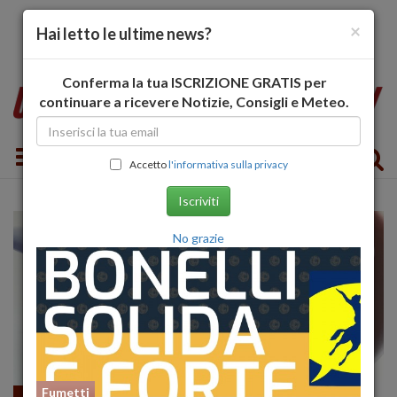
×
Hai letto le ultime news?
Conferma la tua ISCRIZIONE GRATIS per
continuare a ricevere Notizie, Consigli e Meteo.
Toggle navigation
Accetto
l'informativa sulla privacy
Iscriviti
No grazie
Fumetti
Games