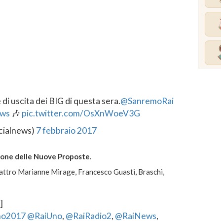
di uscita dei BIG di questa sera.
@SanremoRai
ws
🎶
pic.twitter.com/OsXnWoeV3G
icialnews)
7 febbraio 2017
sione delle Nuove Proposte
.
quattro Marianne Mirage, Francesco Guasti, Braschi,
]
mo2017
@RaiUno
,
@RaiRadio2
,
@RaiNews
,