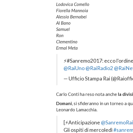
Lodovica Comello
Fiorella Mannoia
Alessio Bernabei
Al Bano
Samuel
Ron
Clementino
Ermal Meta
⚡️#Sanremo2017: ecco l'ordine 
@RaiUno
@RaiRadio2
@RaiNe
— Ufficio Stampa Rai (@Raioff
Carlo Conti ha reso nota anche
la divi
Domani
, si sfideranno in un torneo a 
Leonardo Lamacchia.
[⚡️Anticipazione
@SanremoRai
Gli ospiti di mercoledì
#sanre