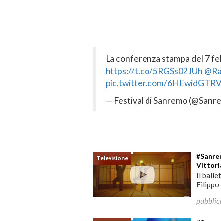
La conferenza stampa del 7 f
https://t.co/5RGSs02JUh
@Rai
pic.twitter.com/6HEwidGTR
— Festival di Sanremo (@Sanr
#Sanrem
Televisione
Vittor
Il ball
Filippo
pubblic