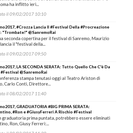
oma ha inflitto ieri...
ato il 09/02/2017 10:10
o2017, #Crozza Lancia Il #Festival Della #Procreazione
na: "Trombate!" @SanremoRai
ua seconda copertina per il festival di Sanremo, Maurizio
ancia il "festival della...
ato il 09/02/2017 09:50
mo2017, LA SECONDA SERATA: Tutto Quello Che C'è Da
. #Festival @SanremoRai
onferenza stampa tenutasi oggi al Teatro Ariston di
, Carlo Conti, Direttore...
ato il 08/02/2017 11:40
mo2017, GRADUATORIA #BIG PRIMA SERATA:
tino, #Ron e #GiusyFerreri A Rischio #Festival
in graduatoria prima puntata, potrebbero essere eliminati
ino, Ron, Giusy Ferreri:...