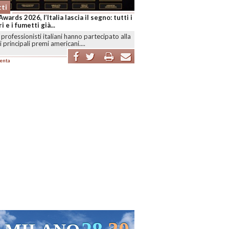
ti
 regge al rincaro degli albi: l’utile 2025
2,46 milioni
NO
-
I dati anticipati da Olimpia sul forum
s descrivono una casa editrice ancora
..
enta