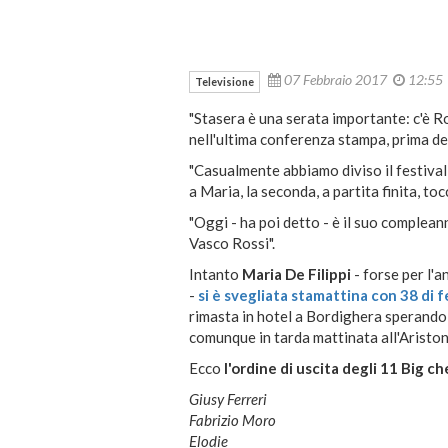
07 Febbraio 2017
12:5
Televisione
"Stasera è una serata importante: c'è R
nell'ultima conferenza stampa, prima de
"Casualmente abbiamo diviso il festival
a Maria, la seconda, a partita finita, to
"Oggi - ha poi detto - è il suo complean
Vasco Rossi".
Intanto
Maria De Filippi
- forse per l'a
-
si è svegliata stamattina con 38 di 
rimasta in hotel a Bordighera sperando n
comunque in tarda mattinata all'Ariston
Ecco
l'ordine di uscita degli 11 Big c
Giusy Ferreri
Fabrizio Moro
Elodie