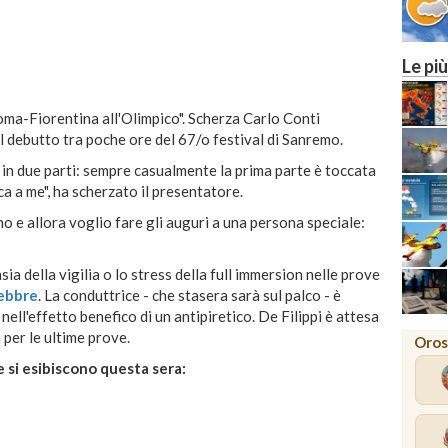
Le più
5
oma-Fiorentina all'Olimpico". Scherza Carlo Conti
l debutto tra poche ore del 67/o festival di Sanremo.
 in due parti: sempre casualmente la prima parte è toccata
cca a me", ha scherzato il presentatore.
no e allora voglio fare gli auguri a una persona speciale:
nsia della vigilia o lo stress della full immersion nelle prove
febbre
. La conduttrice - che stasera sarà sul palco - è
ell'effetto benefico di un antipiretico. De Filippi è attesa
 per le ultime prove.
Oros
he si esibiscono questa sera: