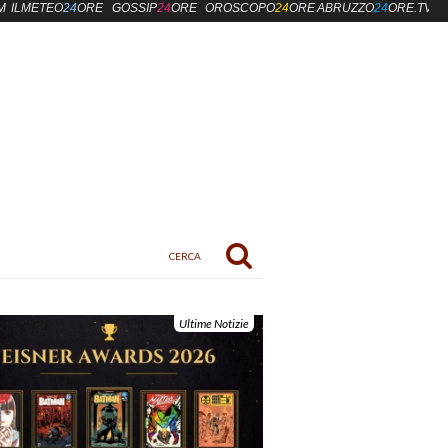
M
ILMETEO
24
ORE
GOSSIP
24
ORE
OROSCOPO
24
ORE
ABRUZZO
24
ORE.TV
Ultime Notizie