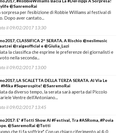
o2017, #RobbieWilliams Bacia La #DeFilippi A Sorpresa!
ylife @SanremoRai
a sorpresa per l'esibizione di Robbie Williams al festival di
. Dopo aver cantato...
ato il 09/02/2017 13:30
mo2017, CLASSIFICA 2^ SERATA. A Rischio @neslimusic
atzei @raigeofficial e @Giulia_Luzi
ata la classifica che esprime le preferenze dei giornalisti e
evoto nella seconda...
ato il 09/02/2017 13:00
mo2017, LA SCALETTA DELLA TERZA SERATA. Al Via Le
, #Mika #Superospite! @SanremoRai
ata da diverso tempo, la serata sarà aperta dal Piccolo
riele Ventre dell’Antoniano...
ato il 09/02/2017 13:45
o2017: E' #Totti Show Al #Festival, Tra #ASRoma, #Povia
ope. @SanremoRai @Totti
 uomo che ti fa soffrire". Con un chiaro riferimento al 4-0