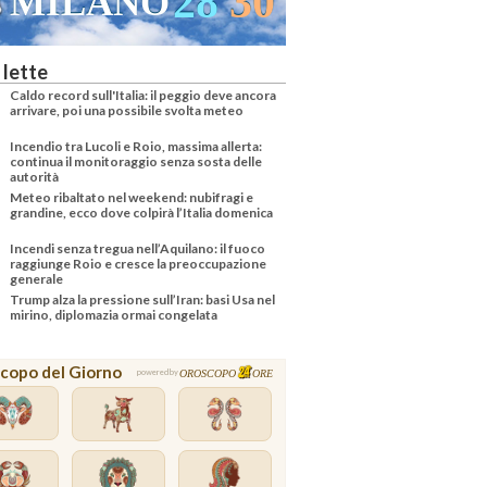
29
31
VENEZIA
 lette
Caldo record sull'Italia: il peggio deve ancora
arrivare, poi una possibile svolta meteo
Incendio tra Lucoli e Roio, massima allerta:
continua il monitoraggio senza sosta delle
autorità
Meteo ribaltato nel weekend: nubifragi e
grandine, ecco dove colpirà l’Italia domenica
Incendi senza tregua nell’Aquilano: il fuoco
raggiunge Roio e cresce la preoccupazione
generale
Trump alza la pressione sull’Iran: basi Usa nel
mirino, diplomazia ormai congelata
copo del Giorno
OROSCOPO
ORE
powered by