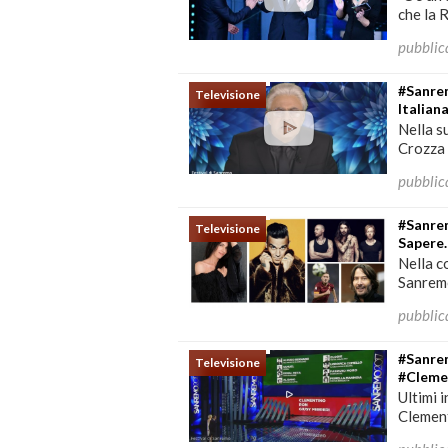
che la R
pubblic
#Sanrem
Televisione
Italia
Nella s
Crozza l
pubblic
#Sanre
Televisione
Sapere
Nella c
Sanremo
pubblic
#Sanre
Televisione
#Clemen
Ultimi 
Clement