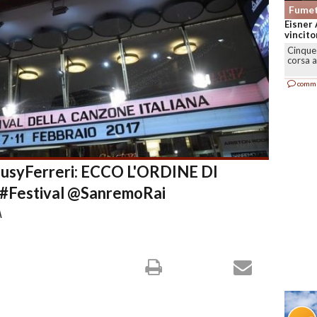
Fumet
Bonelli
sale a 
MILA
Comicu
solida,.
comm
usyFerreri: ECCO L'ORDINE DI
 #Festival @SanremoRai
A