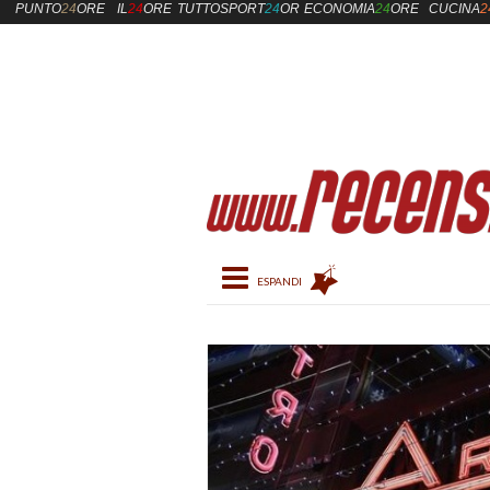
PUNTO
24
ORE
IL
24
ORE
TUTTOSPORT
24
ORE
ECONOMIA
24
ORE
CUCINA
2
Toggle navigation