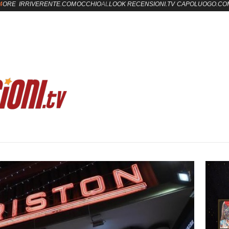
4
ORE
IRRIVERENTE.COM
OCCHIO
AL
LOOK
RECENSIONI.TV
CAPOLUOGO.CO