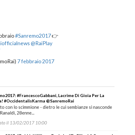
ebbraio
#Sanremo2017
👉
officialnews
@RaiPlay
V
emoRai)
7 febbraio 2017
o2017: #FrancescoGabbani, Lacrime Di Gioia Per La
ia! #OccidentalisKarma @SanremoRai
etto con lo scimmione - dietro le cui sembianze si nasconde
 Ranaldi, 28enne...
ato il 13/02/2017 10:00