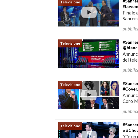
#Sanrem
Televisione
#Lovem
Finale 
Sanremo
pubblic
#Sanre
Televisione
@bianca
Annunci
del tel
pubblic
#Sanre
Televisione
#Cover
Annunci
Coro Ma
pubblic
#Sanrem
Televisione
e #Che
"C'è un