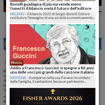
Bonelli guadagna di più ma vende meno
fumetti: il bilancio svela il futuro dell’editore
Televisione
MILANO
-
Il bilancio 2025 di Sergio Bonelli Editore
Sanremo 2013, Malika Ayane presenta per
restituisce l'immagine di una società economicamente...
l'ultima volta a Sanremo "E se poi" VIDEO
22
28
VENEZIA
16 Febbraio 2013
22:46
Musica
Televisione
Addio a Francesco Guccini: si spegne a 86 anni
Biondissima e tatuatissima la nostra Malika Ayane (si pronuncia
una delle voci più grandi della canzone italiana
senza la "e" finale, Malika ha tenuto e ben ha fatto a precisarlo in
MODENA
-
Scomparso nella sua Pavana circondato
diretta ad un Fabio Fazio che pronunciava male il suo nome)
dalla famiglia, il cantautore lascia un patrimonio...
propone l'interpretazione della sua
"E se poi"
che ha vinto con il
55% al televoto.
Il televoto è aperto, per votare con sms è il 47222, Telefono
894040 codice (11)
per
"E se poi"
.