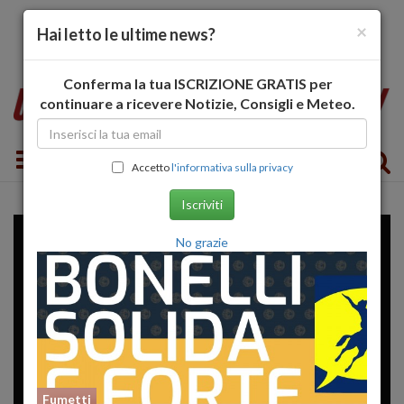
×
Hai letto le ultime news?
Conferma la tua ISCRIZIONE GRATIS per
continuare a ricevere Notizie, Consigli e Meteo.
Toggle navigation
Accetto
l'informativa sulla privacy
Iscriviti
No grazie
Fumetti