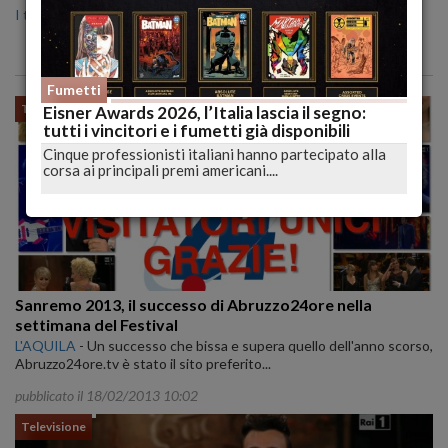
I testi li trovate qui.
Fumetti
Televisione
Eisner Awards 2026, l’Italia lascia il segno:
tutti i vincitori e i fumetti già disponibili
Cinque professionisti italiani hanno partecipato alla
corsa ai principali premi americani....
Sanremo 2013, il successo di Abruzzo24ore nella
settimana del Festival
L'AQUILA
-
Un successo che bissa e supera quello dell'anno scorso,
Abruzzo24ore.tv è stato il sito preferito...
pubblicato il 18/02/2013 10:02
Televisione