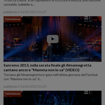
"A bocca chiusa" è un capolavoro di scrittura e musica, una canzone
cantabile, ballabile e...
pubblicato il 16/02/2013 21:27
Televisione
Sanremo 2013, nella serata finale gli Almamegretta
cantano ancora "Mamma non lo sa" (VIDEO)
Tornano gli Almamegretta in gara nell'ultima giornata del Festival
con "Mamma non lo sa". Il...
pubblicato il 16/02/2013 21:25
Televisione