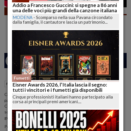
Addio a Francesco Guccini: si spegne a 86 anni
una delle voci più grandi della canzone italiana
Fumetti
MODENA
-
Scomparso nella sua Pavana circondato
SPACCHETAMENTO PAZZESCO e
dalla famiglia, il cantautore lascia un patrimonio...
MERENDA A FUMETTI! Bonelli, Manga
Comics FreeBook | lucadeejay
24
27
MILANO
Fumetti
12 Febbraio 2022
15:23
Eisner Awards 2026, l’Italia lascia il segno:
Fumetti
L'Aquila (AQ)
tutti i vincitori e i fumetti già disponibili
Cari Lettori, vi chiedo scusa perché dopo il video lungo della
Cinque professionisti italiani hanno partecipato alla
passata settimana.... questo è ancora più lungo.
corsa ai principali premi americani....
Comunque spero che possiate perdonarmi e che apprezziate le
sorprese finali dentro i pacchi che Starcomics e Bonelli mi hanno
gentilmente inviato.
Per chi vuole saltare ecco il sommario: