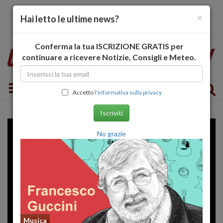
×
Hai letto le ultime news?
Conferma la tua ISCRIZIONE GRATIS per
continuare a ricevere Notizie, Consigli e Meteo.
Toggle navigation
Accetto
l'informativa sulla privacy
Iscriviti
No grazie
Musica