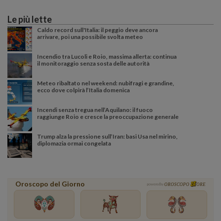
Le più lette
Caldo record sull'Italia: il peggio deve ancora
arrivare, poi una possibile svolta meteo
Incendio tra Lucoli e Roio, massima allerta: continua
il monitoraggio senza sosta delle autorità
Meteo ribaltato nel weekend: nubifragi e grandine,
ecco dove colpirà l’Italia domenica
Incendi senza tregua nell’Aquilano: il fuoco
raggiunge Roio e cresce la preoccupazione generale
Trump alza la pressione sull’Iran: basi Usa nel mirino,
diplomazia ormai congelata
Oroscopo del Giorno
powered by
OROSCOPO
ORE