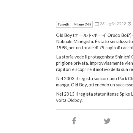
23 Luglio 2022
Fumetti
Milano (MI)
Old Boy (オールド·ボーイ Ōrudo Boi?) è un
Nobuaki Minegishi. È stato serializzat
1998, per un totale di 79 capitoli racco
La storia vede il protagonista Shinichi 
prigione privata. Improvvisamente viene
rapitori e scoprire il motivo della sua r
Nel 2003 il regista sudcoreano Park C
manga, Old Boy, ottenendo un successo 
Nel 2013 il regista statunitense Spike L
volta Oldboy.