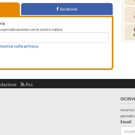
facebook
ra.
mato periodicamente con le nostre notizie.
rmativa sulla privacy
edazione
Rss
ISCRIV
inserisci
periodic
Email