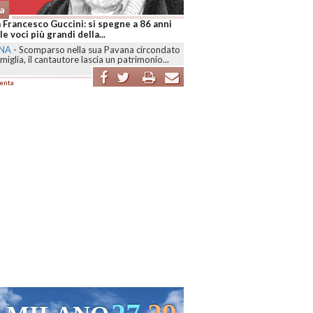
a
 Francesco Guccini: si spegne a 86 anni
le voci più grandi della...
NA
-
Scomparso nella sua Pavana circondato
amiglia, il cantautore lascia un patrimonio...
enta