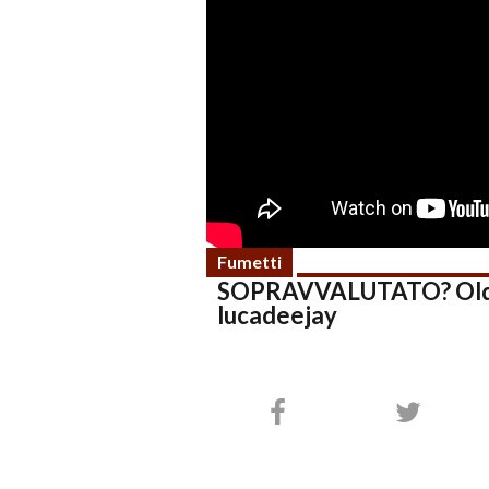
Fumetti
SOPRAVVALUTATO? OldBoy
lucadeejay