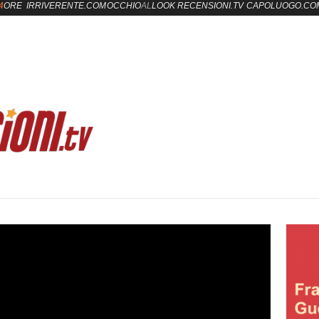
4
ORE
IRRIVERENTE.COM
OCCHIO
AL
LOOK
RECENSIONI.TV
CAPOLUOGO.CO