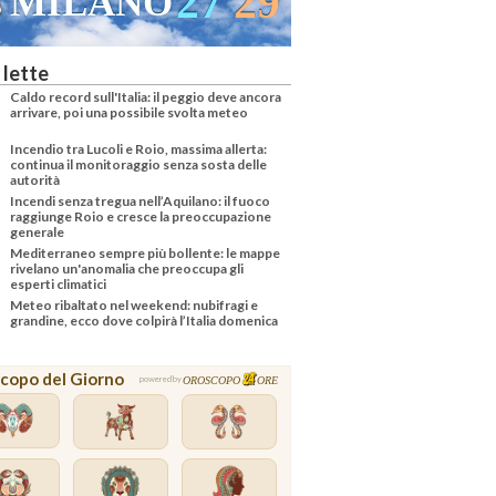
27
29
MILANO
 lette
Caldo record sull'Italia: il peggio deve ancora
arrivare, poi una possibile svolta meteo
Incendio tra Lucoli e Roio, massima allerta:
continua il monitoraggio senza sosta delle
autorità
Incendi senza tregua nell’Aquilano: il fuoco
raggiunge Roio e cresce la preoccupazione
generale
Mediterraneo sempre più bollente: le mappe
rivelano un'anomalia che preoccupa gli
esperti climatici
Meteo ribaltato nel weekend: nubifragi e
grandine, ecco dove colpirà l’Italia domenica
copo del Giorno
OROSCOPO
ORE
powered by