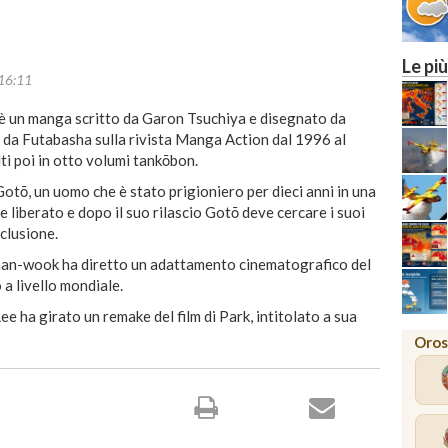
Le più
16:11
 manga scritto da Garon Tsuchiya e disegnato da
o da Futabasha sulla rivista Manga Action dal 1996 al
lti poi in otto volumi tankōbon.
Gotō, un uomo che è stato prigioniero per dieci anni in una
 liberato e dopo il suo rilascio Gotō deve cercare i suoi
eclusione.
han-wook ha diretto un adattamento cinematografico del
a livello mondiale.
ee ha girato un remake del film di Park, intitolato a sua
Oros