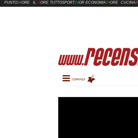
PUNTO
24
ORE
IL
24
ORE
TUTTOSPORT
24
ORE
ECONOMIA
24
ORE
CUCINA
2
Toggle navigation