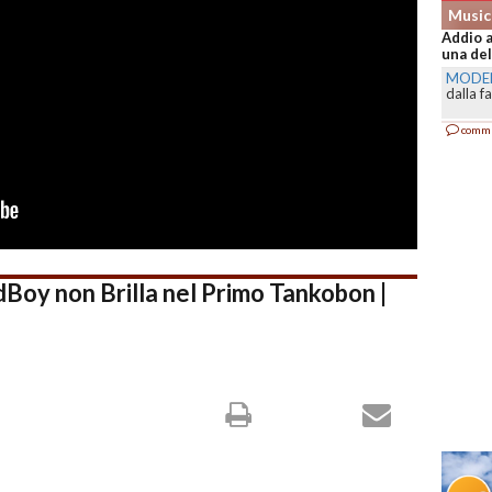
Music
Addio a
una del
MODE
dalla f
comm
 non Brilla nel Primo Tankobon |