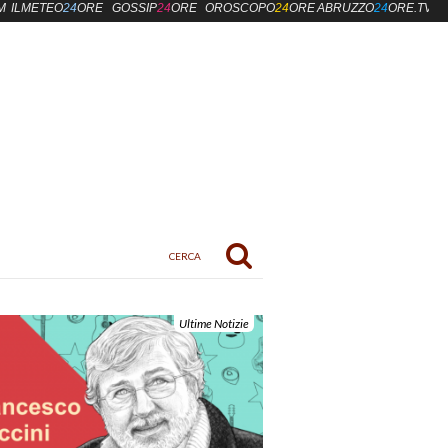
M
ILMETEO
24
ORE
GOSSIP
24
ORE
OROSCOPO
24
ORE
ABRUZZO
24
ORE.TV
Ultime Notizie