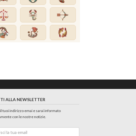
ITI ALLA NEWSLETTER
 il tuoi indirizzo emai e sarai informato
amente con le nostre notizie.