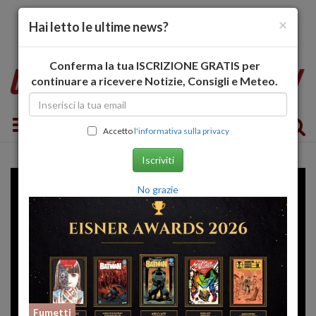
×
Hai letto le ultime news?
Conferma la tua ISCRIZIONE GRATIS per
continuare a ricevere Notizie, Consigli e Meteo.
Toggle navigation
Accetto
l'informativa sulla privacy
Iscriviti
No grazie
Fumetti