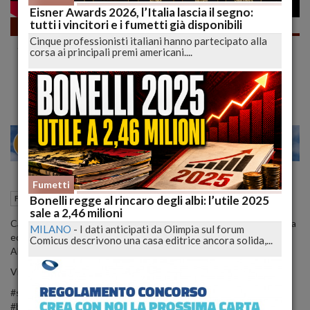
Eisner Awards 2026, l’Italia lascia il segno:
tutti i vincitori e i fumetti già disponibili
Fumetti
Cinque professionisti italiani hanno partecipato alla
SCANDALO BAGARINI a Lucca Comics
corsa ai principali premi americani....
2021… perché il costo degli alloggi è
meglio?!? | lucadeejay
25
30
MILANO
Fumetti
12 Febbraio 2022
10:23
Bonelli regge al rincaro degli albi: l’utile 2025
Fumetti
L'Aquila (AQ)
sale a 2,46 milioni
Cari Lettori, dopo numerose segnalazioni ho controllato di persona
MILANO
-
I dati anticipati da Olimpia sul forum
ed effettivamente è vero.
Comicus descrivono una casa editrice ancora solida,...
Alcuni biglietti del Lucca 2021 sono in mano ai bagarini, ma...
Vi leggo nei commenti, ditemi la vostra!
#shorts #lucadeejay #luccacomics2021 #lucca #lucca2021
#bagarini #biglietti