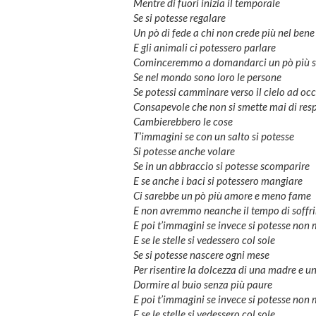
Mentre di fuori inizia il temporale
Se si potesse regalare
Un pò di fede a chi non crede più nel bene
E gli animali ci potessero parlare
Cominceremmo a domandarci un pò più s
Se nel mondo sono loro le persone
Se potessi camminare verso il cielo ad occ
Consapevole che non si smette mai di resp
Cambierebbero le cose
T’immagini se con un salto si potesse
Si potesse anche volare
Se in un abbraccio si potesse scomparire
E se anche i baci si potessero mangiare
Ci sarebbe un pò più amore e meno fame
E non avremmo neanche il tempo di soffri
E poi t’immagini se invece si potesse non 
E se le stelle si vedessero col sole
Se si potesse nascere ogni mese
Per risentire la dolcezza di una madre e u
Dormire al buio senza più paure
E poi t’immagini se invece si potesse non 
E se le stelle si vedessero col sole