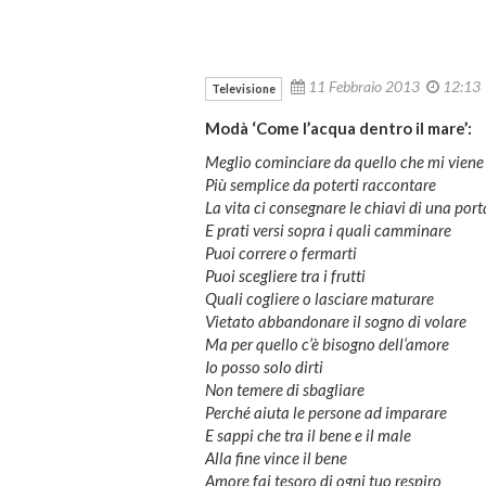
11 Febbraio 2013
12:1
Televisione
Modà ‘Come l’acqua dentro il mare’:
Meglio cominciare da quello che mi viene
Più semplice da poterti raccontare
La vita ci consegnare le chiavi di una port
E prati versi sopra i quali camminare
Puoi correre o fermarti
Puoi scegliere tra i frutti
Quali cogliere o lasciare maturare
Vietato abbandonare il sogno di volare
Ma per quello c’è bisogno dell’amore
Io posso solo dirti
Non temere di sbagliare
Perché aiuta le persone ad imparare
E sappi che tra il bene e il male
Alla fine vince il bene
Amore fai tesoro di ogni tuo respiro