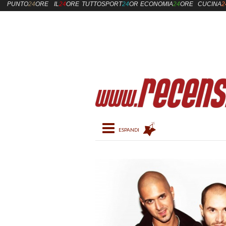
PUNTO
24
ORE
IL
24
ORE
TUTTOSPORT
24
ORE
ECONOMIA
24
ORE
CUCINA
2
Toggle navigation