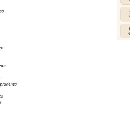
oso
re
are
a
e
a prudenza
to
e