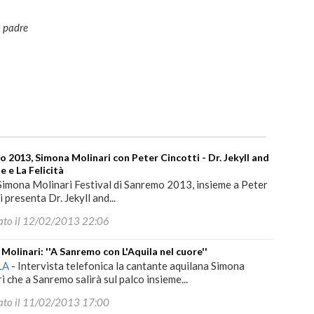
n padre
 2013, Simona Molinari con Peter Cincotti - Dr. Jekyll and
e e La Felicità
Simona Molinari Festival di Sanremo 2013, insieme a Peter
 presenta Dr. Jekyll and...
ato il 12/02/2013 22:06
Molinari: ''A Sanremo con L'Aquila nel cuore''
LA
-
Intervista telefonica la cantante aquilana Simona
i che a Sanremo salirà sul palco insieme...
ato il 11/02/2013 17:00