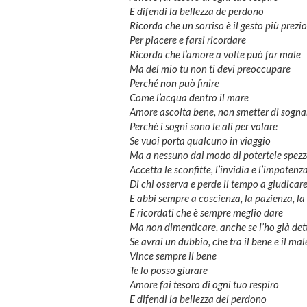
E difendi la bellezza de perdono
Ricorda che un sorriso è il gesto più prezi
Per piacere e farsi ricordare
Ricorda che l’amore a volte può far male
Ma del mio tu non ti devi preoccupare
Perché non può finire
Come l’acqua dentro il mare
Amore ascolta bene, non smetter di sogna
Perchè i sogni sono le ali per volare
Se vuoi porta qualcuno in viaggio
Ma a nessuno dai modo di potertele spezz
Accetta le sconfitte, l’invidia e l’impotenz
Di chi osserva e perde il tempo a giudicar
E abbi sempre a coscienza, la pazienza, l
E ricordati che è sempre meglio dare
Ma non dimenticare, anche se l’ho già det
Se avrai un dubbio, che tra il bene e il mal
Vince sempre il bene
Te lo posso giurare
Amore fai tesoro di ogni tuo respiro
E difendi la bellezza del perdono