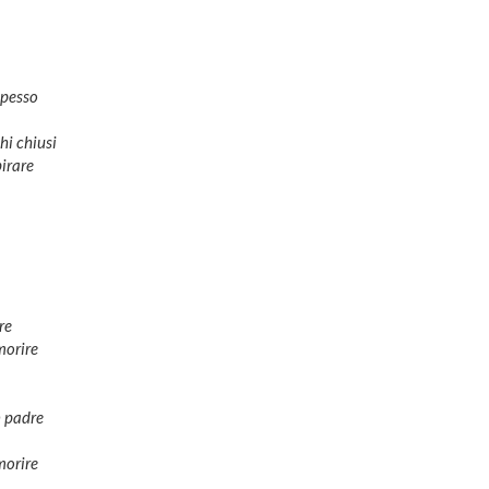
pesso
hi chiusi
irare
re
morire
n padre
morire