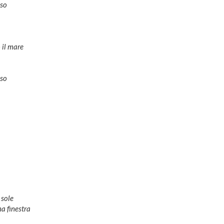
oso
 il mare
oso
 sole
na finestra