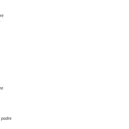
re
e
re
n padre