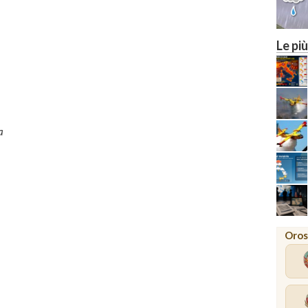
Le più
3
a
Oros