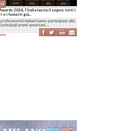
ti
 regge al rincaro degli albi: l’utile 2025
2,46 milioni
NO
-
I dati anticipati da Olimpia sul forum
s descrivono una casa editrice ancora
..
enta