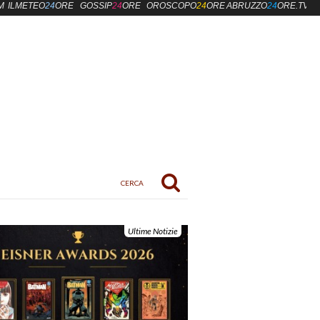
M
ILMETEO
24
ORE
GOSSIP
24
ORE
OROSCOPO
24
ORE
ABRUZZO
24
ORE.TV
Ultime Notizie