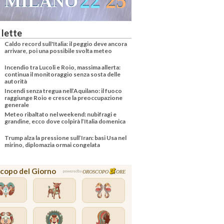
23
26
VENEZIA
 lette
Caldo record sull'Italia: il peggio deve ancora
arrivare, poi una possibile svolta meteo
Incendio tra Lucoli e Roio, massima allerta:
continua il monitoraggio senza sosta delle
autorità
Incendi senza tregua nell’Aquilano: il fuoco
raggiunge Roio e cresce la preoccupazione
generale
Meteo ribaltato nel weekend: nubifragi e
grandine, ecco dove colpirà l’Italia domenica
Trump alza la pressione sull’Iran: basi Usa nel
mirino, diplomazia ormai congelata
copo del Giorno
OROSCOPO
ORE
powered by