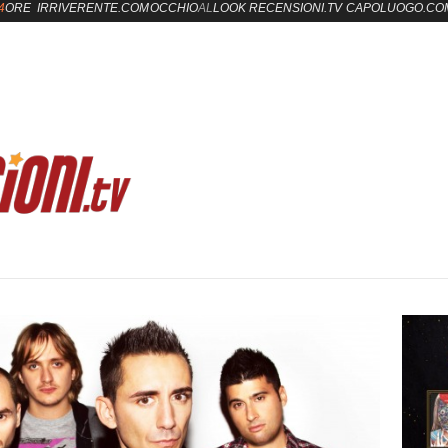
4
ORE
IRRIVERENTE.COM
OCCHIO
AL
LOOK
RECENSIONI.TV
CAPOLUOGO.CO