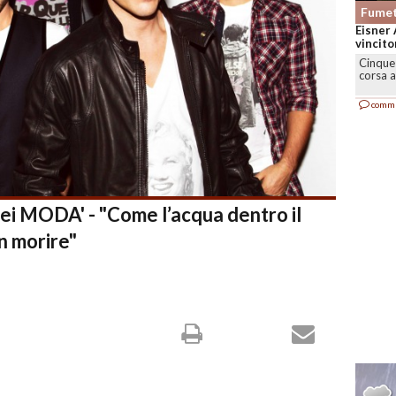
Fumet
Bonelli
sale a 
MILA
Comicu
solida,.
comm
i MODA' - "Come l’acqua dentro il
n morire"