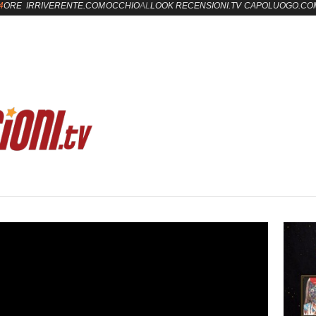
4
ORE
IRRIVERENTE.COM
OCCHIO
AL
LOOK
RECENSIONI.TV
CAPOLUOGO.CO