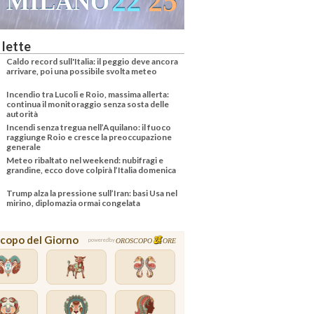
22
25
MILANO
 lette
Caldo record sull'Italia: il peggio deve ancora
arrivare, poi una possibile svolta meteo
Incendio tra Lucoli e Roio, massima allerta:
continua il monitoraggio senza sosta delle
autorità
Incendi senza tregua nell’Aquilano: il fuoco
raggiunge Roio e cresce la preoccupazione
generale
Meteo ribaltato nel weekend: nubifragi e
grandine, ecco dove colpirà l’Italia domenica
Trump alza la pressione sull’Iran: basi Usa nel
mirino, diplomazia ormai congelata
copo del Giorno
OROSCOPO
ORE
powered by