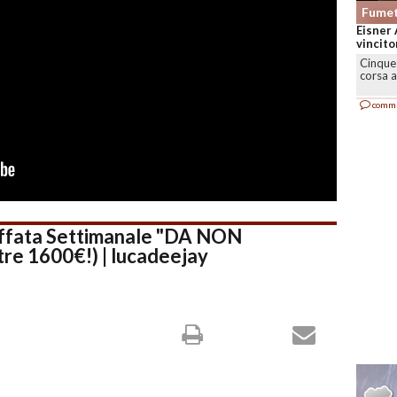
Fumet
Eisner 
vincitor
Cinque 
corsa a
comm
fata Settimanale "DA NON
re 1600€!) | lucadeejay