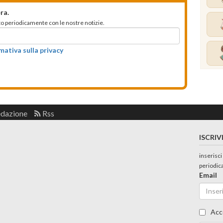
ra.
mato periodicamente con le nostre notizie.
rmativa sulla privacy
edazione
Rss
ISCRIV
inserisci
periodic
Email
Acc