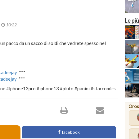
Le più
2
10:22
n pacco da un sacco di soldi che vedrete spesso nel
ucadeejay
***
ucadeejay
***
one #iphone13pro #iphone13 #pluto #panini #starcomics
Oros
facebook