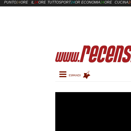
PUNTO
24
ORE
IL
24
ORE
TUTTOSPORT
24
ORE
ECONOMIA
24
ORE
CUCINA
2
Toggle navigation