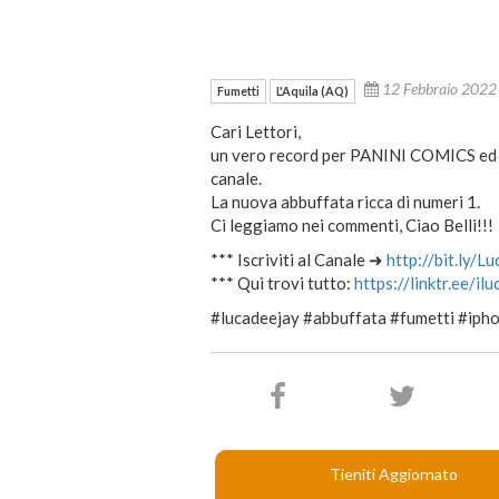
12 Febbraio 202
Fumetti
L'Aquila (AQ)
Cari Lettori,
un vero record per PANINI COMICS ed u
canale.
La nuova abbuffata ricca di numeri 1.
Ci leggiamo nei commenti, Ciao Belli!!!
*** Iscriviti al Canale ➜
http://bit.ly/L
*** Qui trovi tutto:
https://linktr.ee/il
#lucadeejay #abbuffata #fumetti #iph
Tieniti Aggiornato