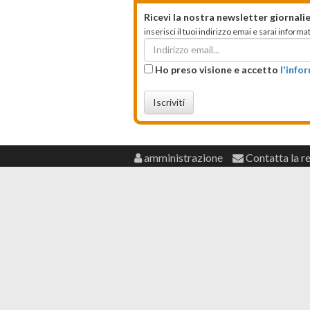
Ricevi la nostra newsletter giornalie
inserisci il tuoi indirizzo emai e sarai infor
Ho preso visione e accetto
l'info
Iscriviti
amministrazione
Contatta la r