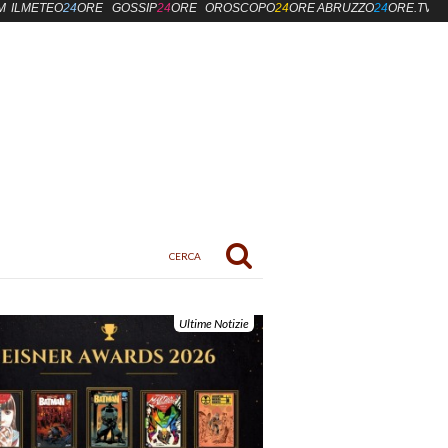
M
ILMETEO
24
ORE
GOSSIP
24
ORE
OROSCOPO
24
ORE
ABRUZZO
24
ORE.TV
Ultime Notizie