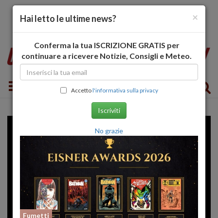
×
Hai letto le ultime news?
Conferma la tua ISCRIZIONE GRATIS per
continuare a ricevere Notizie, Consigli e Meteo.
Toggle navigation
Accetto
l'informativa sulla privacy
Iscriviti
No grazie
Fumetti