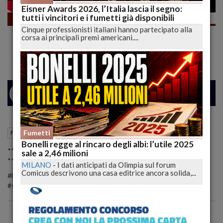
Eisner Awards 2026, l’Italia lascia il segno:
tutti i vincitori e i fumetti già disponibili
Fumetti
Cinque professionisti italiani hanno partecipato alla
Preview e il Mistero del Curatore |
corsa ai principali premi americani....
lucadeejay
26
29
MILANO
18 Febbraio 2023
16:16
Fumetti
Fumetti
L'Aquila (AQ)
Bonelli regge al rincaro degli albi: l’utile 2025
*** Iscriviti al Canale ➜ http://bit.ly/Lucadeejay ***
sale a 2,46 milioni
*** Qui trovi tutto: https://linktr.ee/ilucadeejay ***
MILANO
-
I dati anticipati da Olimpia sul forum
Comicus descrivono una casa editrice ancora solida,...
#lucadeejay #dylandog #fumetto #fumetti #preview #fumetto
#sergiobonellieditore