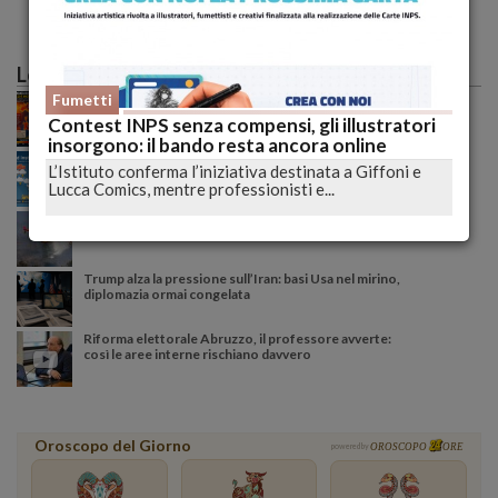
Le più lette
Caldo record sull'Italia: il peggio deve ancora
Fumetti
arrivare, poi una possibile svolta meteo
Contest INPS senza compensi, gli illustratori
insorgono: il bando resta ancora online
Meteo ribaltato nel weekend: nubifragi e grandine,
L’Istituto conferma l’iniziativa destinata a Giffoni e
ecco dove colpirà l’Italia domenica
Lucca Comics, mentre professionisti e...
Incendio tra Lucoli e Roio, massima allerta: continua
il monitoraggio senza sosta delle autorità
Trump alza la pressione sull’Iran: basi Usa nel mirino,
diplomazia ormai congelata
Riforma elettorale Abruzzo, il professore avverte:
così le aree interne rischiano davvero
Oroscopo del Giorno
powered by
OROSCOPO
ORE