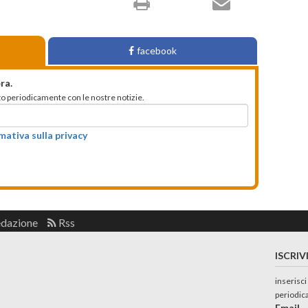
facebook
ra.
mato periodicamente con le nostre notizie.
rmativa sulla privacy
edazione
Rss
ISCRIV
inserisci
periodic
Email