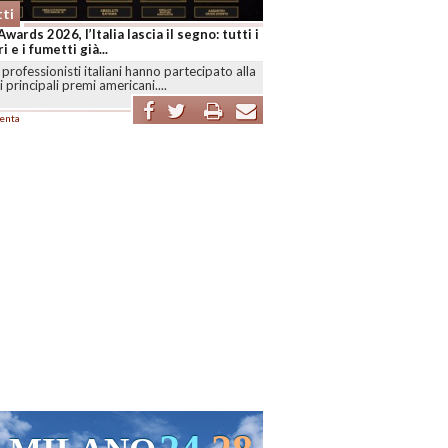
ti
Awards 2026, l’Italia lascia il segno: tutti i
i e i fumetti già...
professionisti italiani hanno partecipato alla
i principali premi americani....
enta