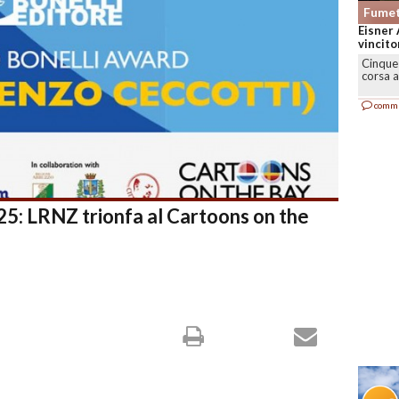
Fumet
Eisner 
vincitor
Cinque 
corsa a
comm
25: LRNZ trionfa al Cartoons on the