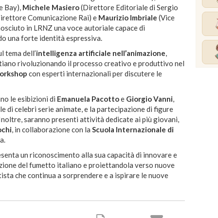
e Bay),
Michele Masiero
(Direttore Editoriale di Sergio
irettore Comunicazione Rai) e
Maurizio Imbriale
(Vice
onosciuto in LRNZ una voce autoriale capace di
o una forte identità espressiva.
ul tema dell’
intelligenza artificiale nell’animazione
,
iano rivoluzionando il processo creativo e produttivo nel
orkshop
con esperti internazionali per discutere le
no le esibizioni di
Emanuela Pacotto
e
Giorgio Vanni
,
le di celebri serie animate, e la partecipazione di figure
Inoltre, saranno presenti attività dedicate ai più giovani,
ochi
, in collaborazione con la
Scuola Internazionale di
a.
enta un riconoscimento alla sua capacità di innovare e
zione del fumetto italiano e proiettandola verso nuove
tista che continua a sorprendere e a ispirare le nuove