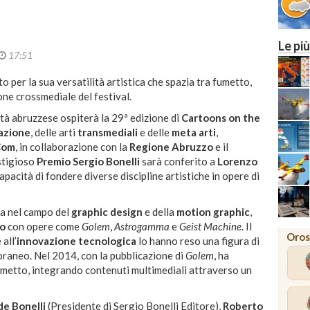
Le più
17:51
 per la sua versatilità artistica che spazia tra fumetto,
one crossmediale del festival.
tà abruzzese ospiterà la 29ª edizione di
Cartoons on the
azione
, delle arti
transmediali
e delle
meta arti
,
Com
, in collaborazione con la
Regione Abruzzo
e il
stigioso
Premio Sergio Bonelli
sarà conferito a
Lorenzo
capacità di fondere diverse discipline artistiche in opere di
era nel campo del
graphic design
e della
motion graphic
,
o
con opere come
Golem
,
Astrogamma
e
Geist Machine
.
Il
Oros
all’
innovazione tecnologica
lo hanno reso una figura di
oraneo.
Nel 2014, con la pubblicazione di
Golem
, ha
umetto, integrando contenuti multimediali attraverso un
de Bonelli
(Presidente di Sergio Bonelli Editore),
Roberto