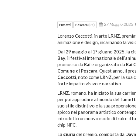
27 Maggio 2025
Fumetti
Pescara (PE)
Lorenzo Ceccotti, in arte LRNZ, premiato
animazione e design, incarnando la visi
Dal 29 maggio al 1° giugno 2025, la cit
Bay
, il festival internazionale dell’
anim
promosso da
Rai
e organizzato da
Rai 
Comune di Pescara
.
Quest’anno, il pre
Ceccotti
, noto come
LRNZ
, per la sua 
forte impatto visivo e narrativo.
LRNZ
, romano, ha iniziato la sua carri
per poi approdare al mondo del
fumett
suo stile distintivo e la sua propensione 
spicco nel panorama artistico contemp
introdotto un nuovo modo di fruire il f
chip NFC.
La
giuria
del premio, composta da
Davi