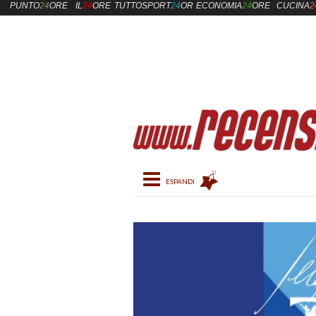
PUNTO
24
ORE
IL
24
ORE
TUTTOSPORT
24
ORE
ECONOMIA
24
ORE
CUCINA
2
Toggle navigation