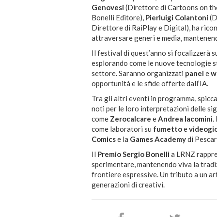
Genovesi
(Direttore di Cartoons on th
Bonelli Editore),
Pierluigi Colantoni
(D
Direttore di RaiPlay e Digital), ha ric
attraversare generi e media, mantenend
Il festival di quest’anno si focalizzerà s
esplorando come le nuove tecnologie st
settore.
Saranno organizzati
panel
e
w
opportunità e le sfide offerte dall’IA.
Tra gli altri eventi in programma, spicca
noti per le loro interpretazioni delle sig
come
Zerocalcare
e
Andrea Iacomini
.
come laboratori su
fumetto
e
videogi
Comics
e la
Games Academy
di Pescar
Il
Premio Sergio Bonelli
a LRNZ rappres
sperimentare, mantenendo viva la tradi
frontiere espressive.
Un tributo a un ar
generazioni di creativi.