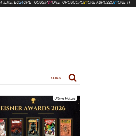
M
ILMETEO
24
ORE
GOSSIP
24
ORE
OROSCOPO
24
ORE
ABRUZZO
24
ORE.TV
Ultime Notizie