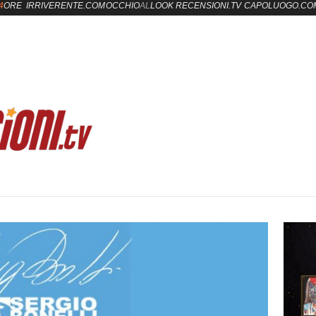
4
ORE
IRRIVERENTE.COM
OCCHIO
AL
LOOK
RECENSIONI.TV
CAPOLUOGO.CO