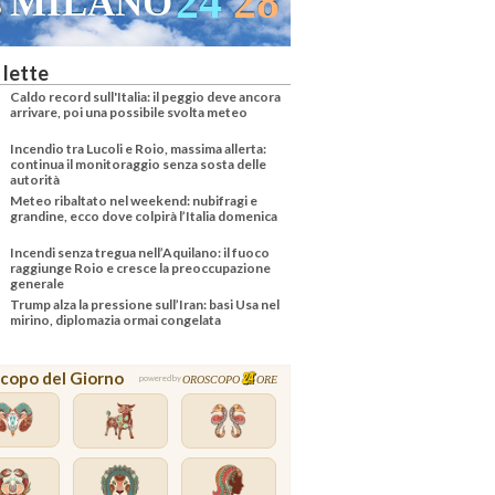
24
28
MILANO
 lette
Caldo record sull'Italia: il peggio deve ancora
arrivare, poi una possibile svolta meteo
Incendio tra Lucoli e Roio, massima allerta:
continua il monitoraggio senza sosta delle
autorità
Meteo ribaltato nel weekend: nubifragi e
grandine, ecco dove colpirà l’Italia domenica
Incendi senza tregua nell’Aquilano: il fuoco
raggiunge Roio e cresce la preoccupazione
generale
Trump alza la pressione sull’Iran: basi Usa nel
mirino, diplomazia ormai congelata
copo del Giorno
OROSCOPO
ORE
powered by