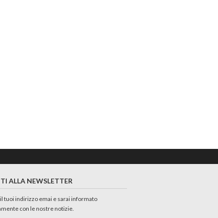
ITI ALLA NEWSLETTER
 il tuoi indirizzo emai e sarai informato
amente con le nostre notizie.