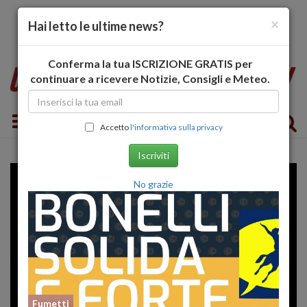
×
Hai letto le ultime news?
Conferma la tua ISCRIZIONE GRATIS per
continuare a ricevere Notizie, Consigli e Meteo.
Toggle navigation
Accetto
l'informativa sulla privacy
Iscriviti
No grazie
Fumetti