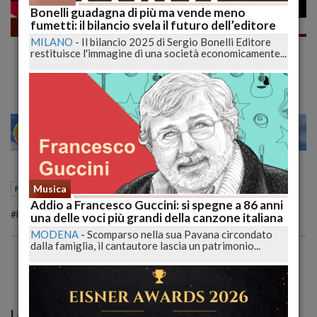
Bonelli guadagna di più ma vende meno
fumetti: il bilancio svela il futuro dell’editore
Fumetti
MILANO
-
Il bilancio 2025 di Sergio Bonelli Editore
Parte ufficialmente il Bonelli Entertainment
restituisce l'immagine di una società economicamente...
| #LUCCA g1 | lucadeejay
23
28
MILANO
10 Novembre 2022
16:05
Musica
Fumetti
L'Aquila (AQ)
Addio a Francesco Guccini: si spegne a 86 anni
#lucadeejay #lucca #sergiobonellieditore #luccacg2022 #bonelli
una delle voci più grandi della canzone italiana
MODENA
-
Scomparso nella sua Pavana circondato
dalla famiglia, il cantautore lascia un patrimonio...
Le più lette