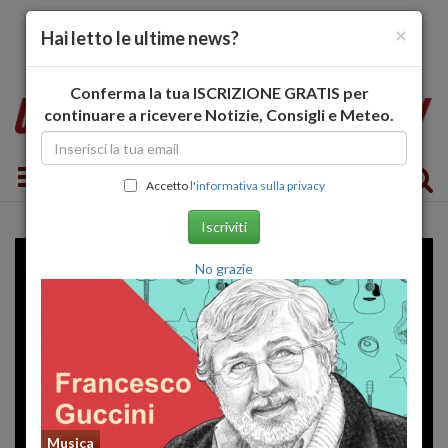
×
Hai letto le ultime news?
Conferma la tua ISCRIZIONE GRATIS per
continuare a ricevere Notizie, Consigli e Meteo.
Toggle navigation
Accetto
l'informativa sulla privacy
Iscriviti
No grazie
Musica