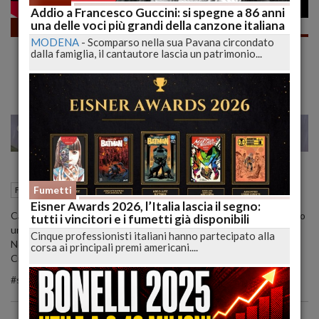
Addio a Francesco Guccini: si spegne a 86 anni
una delle voci più grandi della canzone italiana
Fumetti
MODENA
-
Scomparso nella sua Pavana circondato
PANINI ALZA I PREZZI È UFFICIALE #shorts
dalla famiglia, il cantautore lascia un patrimonio...
| lucadeejay
28
29
MILANO
12 Febbraio 2022
16:05
Fumetti
Fumetti
L'Aquila (AQ)
Eisner Awards 2026, l’Italia lascia il segno:
Cari Lettori in un comunicato lampo là Panini Comics ha annunciato
tutti i vincitori e i fumetti già disponibili
un rialzo dei prezzi generalizzato su tutti i suoi prodotti.
Cinque professionisti italiani hanno partecipato alla
Ne parliamo nei commenti.
corsa ai principali premi americani....
Ciao belli
#shorts #panini #paninicomics #prezzo #aumento #manga