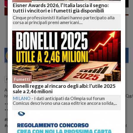
Eisner Awards 2026, l’Italia lascia il segno:
tutti i vincitori e i fumetti già disponibili
Fumetti
Cinque professionisti italiani hanno partecipato alla
ORA CI TROLLA PURE BONELLI! Il Nuovo
corsa ai principali premi americani....
Preview | lucadeejay
23
28
MILANO
10 Dicembre 2023
16:14
Fumetti
Fumetti
L'Aquila (AQ)
Bonelli regge al rincaro degli albi: l’utile 2025
Abbonati a questo canale per accedere ai vantaggi:
sale a 2,46 milioni
https://www.youtube.com/channel/UCL9LuGdVwo7qCc95ogATiQg/j
MILANO
-
I dati anticipati da Olimpia sul forum
Comicus descrivono una casa editrice ancora solida,...
*** Iscriviti al Canale ➜ http://bit.ly/Lucadeejay ***
*** Qui trovi tutto: https://linktr.ee/ilucadeejay ***
#lucadeejay #manga #fumetto #fumetti #comics #dylandog
#domande #test #comix #batman #superman #bonelli #dc #marvel