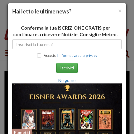
×
Hai letto le ultime news?
Conferma la tua ISCRIZIONE GRATIS per
continuare a ricevere Notizie, Consigli e Meteo.
Toggle navigation
Accetto
l'informativa sulla privacy
Iscriviti
No grazie
Fumetti