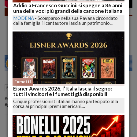
Addio a Francesco Guccini: si spegne a 86 anni
una delle voci più grandi della canzone italiana
Fumetti
MODENA
-
Scomparso nella sua Pavana circondato
NOVITÀ IMPORTANTI per Samuel Stern ed
dalla famiglia, il cantautore lascia un patrimonio...
il FANTASY BUGS COMICS | LUCCA 2021 |
lucadeejay
28
30
MILANO
Fumetti
12 Febbraio 2022
12:43
Eisner Awards 2026, l’Italia lascia il segno:
Fumetti
Lucca (LU)
tutti i vincitori e i fumetti già disponibili
#fantasy #samuelstern #bugscomics #Lucca #luccacomics
Cinque professionisti italiani hanno partecipato alla
#gianmarcoFumasoli
corsa ai principali premi americani....