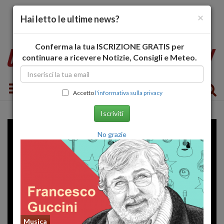
×
Hai letto le ultime news?
Conferma la tua ISCRIZIONE GRATIS per
continuare a ricevere Notizie, Consigli e Meteo.
Toggle navigation
Accetto
l'informativa sulla privacy
Iscriviti
No grazie
Musica