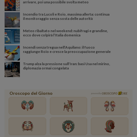
arrivare, poi una possibile svolta meteo
Incendio tra Lucoli e Roio, massima allerta: continua
il monitoraggio senza sosta delle autorità
Meteo ribaltato nel weekend: nubifragi e grandine,
ecco dove colpirà l’Italia domenica
Incendi senza tregua nell’Aquilano: il fuoco
raggiunge Roio e cresce la preoccupazione generale
Trump alza la pressione sull’Iran: basi Usa nel mirino,
diplomazia ormai congelata
Oroscopo del Giorno
powered by
OROSCOPO
ORE