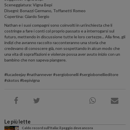
Sceneggiatura: Vigna Bepi
Disegni: Bonazzi Germano, Toffanetti Romeo
Copertina: Giardo Sergio
Nathan e i suoi compagni sono coinvolti in un’inchiesta che li
costringe a fare i conti col proprio passato e a interrogarsi sul
futuro, mettendo in discussione tutte le loro certezze... Alla fine, gli
indizi che avranno raccolto racconteranno una storia che
credevano di conoscere già, non sospettando in alcun modo che
una vita di sopraffazioni e violenze possa aver avuto inizio con un
bambino che non sapeva piangere.
#lucadeejay #nathannever #sergiobonelli #sergiobonellieditore
#skotos #bepivigna
Le più lette
Caldo record sull'Italia: il peggio deve ancora