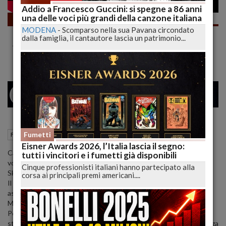
Addio a Francesco Guccini: si spegne a 86 anni
una delle voci più grandi della canzone italiana
Fumetti
MODENA
-
Scomparso nella sua Pavana circondato
NIENTE DI NUOVO! Nathan Never Delude
dalla famiglia, il cantautore lascia un patrimonio...
Ancora #shorts | lucadeejay
26
34
MILANO
12 Febbraio 2022
16:16
Fumetti
Fumetti
L'Aquila (AQ)
Eisner Awards 2026, l’Italia lascia il segno:
Cari Lettori, avevo detto che non lo avrei più preso, ma volevo,
tutti i vincitori e i fumetti già disponibili
volevo, volevo fortissimamente credere che questa miniserie su
Cinque professionisti italiani hanno partecipato alla
Skotos (il villan principale di Nathan Never)
corsa ai principali premi americani....
Il capo della chiesa della Divina Presenza ha influenzato ogni
aspetto della testata anche quando non era presente e che più di
Mister Alfa meritava una serie nella serie tutta sua.
Peccato, peccato che il revisionismo narrativo di Vigna continui a
starmi stretto, che questo rinnegare ogni riga scritta in precedenza