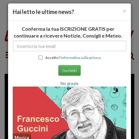
×
Hai letto le ultime news?
Conferma la tua ISCRIZIONE GRATIS per
continuare a ricevere Notizie, Consigli e Meteo.
Toggle navigation
Accetto
l'informativa sulla privacy
Iscriviti
No grazie
Musica