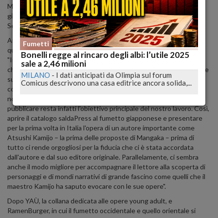
Mangaka, ad aprire la collana sarà un maestro del fumetto
giapponese, Atsushi Kamijo, di cui saldaPress presenterà To-y e
Sex, due opere cult degli anni ‘80, mai pubblicate in Italia.
Andrea Ciccarelli, direttore editoriale di saldaPress, spiega con
Fumetti
queste parole l’idea alla base della collana:
Bonelli regge al rincaro degli albi: l’utile 2025
"In un panorama affollato come quello italiano dei manga, la scelta
sale a 2,46 milioni
che abbiamo fatto per Mangaka è quella di focalizzarci sugli autori e
MILANO
-
I dati anticipati da Olimpia sul forum
sulla qualità delle loro opere e, quindi, di mantenere una forte
Comicus descrivono una casa editrice ancora solida,...
continuità con quella che è da sempre la proposta editoriale della
nostra casa editrice. Valorizzare al massimo ciò che scegliamo di
pubblicare resta infatti l'obiettivo principale del nostro lavoro. Così,
aprire il catalogo saldaPress al fumetto giapponese e presentare
per la prima volta in Italia l'opera di un autore importante come
Atsushi Kamijo – la prima delle proposte di Mangaka – prima di
tutto ci rende orgogliosi per la fiducia che ci è stata accordata
dall'autore e dal suo editore originale. Parallelamente, ci sembra
anche il modo migliore per accompagnare il lettore alla scoperta di
personaggi e di mondi narrativi di grande fascino come quelli che il
maestro Kamijo ha saputo evocare con le sue opere".
Dopo YAÙ, la collana dedicata alle opere young adult, e
RamenBurger, in cui il fumetto occidentale e quello orientale si