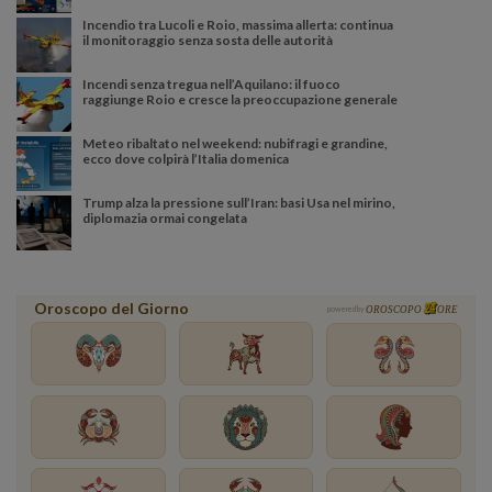
Incendio tra Lucoli e Roio, massima allerta: continua
il monitoraggio senza sosta delle autorità
Incendi senza tregua nell’Aquilano: il fuoco
raggiunge Roio e cresce la preoccupazione generale
Meteo ribaltato nel weekend: nubifragi e grandine,
ecco dove colpirà l’Italia domenica
Trump alza la pressione sull’Iran: basi Usa nel mirino,
diplomazia ormai congelata
Oroscopo del Giorno
powered by
OROSCOPO
ORE