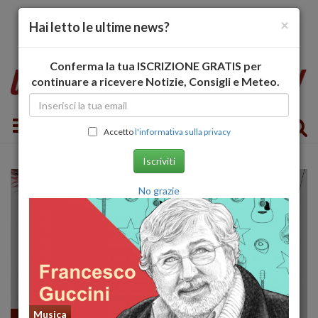
×
Hai letto le ultime news?
Conferma la tua ISCRIZIONE GRATIS per
continuare a ricevere Notizie, Consigli e Meteo.
Toggle navigation
Accetto
l'informativa sulla privacy
Iscriviti
No grazie
Musica
Fumetti