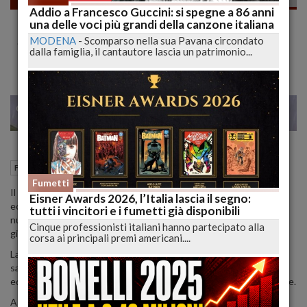
Addio a Francesco Guccini: si spegne a 86 anni
"Mangaka" il fumetto giapponese secondo
una delle voci più grandi della canzone italiana
SaldaPress
MODENA
-
Scomparso nella sua Pavana circondato
dalla famiglia, il cantautore lascia un patrimonio...
22
25
MILANO
20 Luglio 2022
17:07
Fumetti
Modena (MO)
Fumetti
Il catalogo saldaPress, senza dubbio una delle case editrici più
Eisner Awards 2026, l’Italia lascia il segno:
eclettiche del panorama del fumetto italiano, si arricchisce di una
tutti i vincitori e i fumetti già disponibili
nuova, prestigiosa, collana: Mangaka, dedicata al grande fumetto
Cinque professionisti italiani hanno partecipato alla
giapponese.
corsa ai principali premi americani....
La collana Mangaka, come tutte le opere proposte da saldaPress,
sarà caratterizzata da quelle che sono le parole chiave della casa
editrice: grandi autori, grandi storie e grandissima qualità editoriale.
A dimostrazione all'attento lavoro di ricerca che è stato fatto per