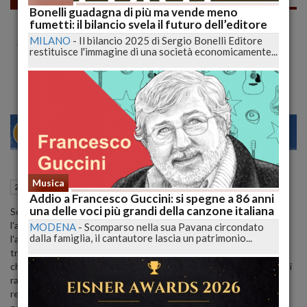
Bonelli guadagna di più ma vende meno
Mai Più 18app e i Nati nel 2004 si
fumetti: il bilancio svela il futuro dell’editore
Attaccano! Dopo il Cinema in Ginocchio
MILANO
-
Il bilancio 2025 di Sergio Bonelli Editore
restituisce l'immagine di una società economicamente...
anche i Giovani Lettori
28
30
MILANO
Musica
21 Ottobre 2023
14:54
24 libri
Roma (RM)
Addio a Francesco Guccini: si spegne a 86 anni
una delle voci più grandi della canzone italiana
Sono stati esauriti i fondi destinati all'anno in corso per l'18App,
l'applicazione che consente ai giovani di ottenere contributi per
MODENA
-
Scomparso nella sua Pavana circondato
dalla famiglia, il cantautore lascia un patrimonio...
l'acquisto di beni culturali e servizi. La notizia è stata annunciata
tramite l'applicazione stessa, con l'avviso che recita: "Si comunica
che il plafond previsto, quale limite massimo di spesa, è esaurito. Si
rappresenta, pertanto, che la Piattaforma non consente più
registrazioni." Ciò significa che i giovani maggiorenni nati nel 2004