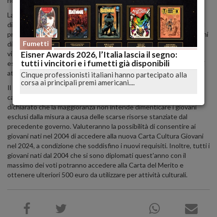
non avranno più la possibilità di accedere ai fondi dell'18App.
La legge prevede che, in caso di esaurimento delle risorse
disponibili, non possano essere allocate ulteriori risorse. Il plafond
previsto per la copertura della misura era stato fissato a 230 milioni
Fumetti
di euro annui a partire dal 2022, e la disposizione legale, entrata in
vigore a dicembre dello stesso anno, stabiliva che "in caso di
Eisner Awards 2026, l’Italia lascia il segno:
tutti i vincitori e i fumetti già disponibili
esaurimento delle risorse disponibili, Sogei non procede a ulteriori
attribuzioni dell'importo."
Cinque professionisti italiani hanno partecipato alla
corsa ai principali premi americani....
Il governo attuale ha deciso di sostituire l'18App con due nuove
carte cultura. Il senatore Paolo Marcheschi di Fratelli d'Italia ha
dichiarato che la maggioranza non intende dimenticare i giovani
esclusi dalla misura a causa delle scarse risorse stanziate dal
precedente governo. Valuteranno la possibilità di consentire ai
giovani nati nel 2004 di accedere alla nuova Carta Cultura Giovani
nel 2024, a condizione che soddisfino i nuovi requisiti. Inoltre, tutti i
giovani nati dal 2004 che si sono diplomati quest'anno con il
massimo dei voti potranno accedere alla Carta del Merito e
ottenere ulteriori 500 euro da utilizzare per attività culturali.