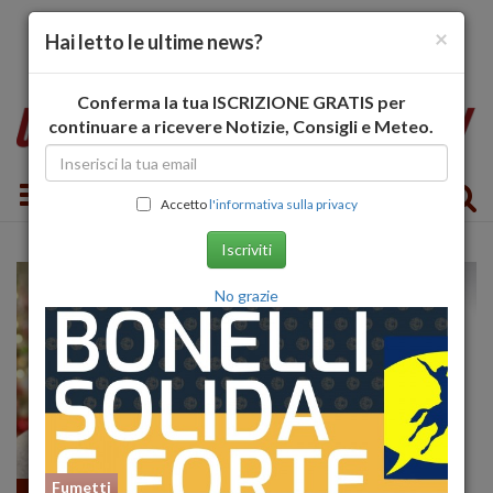
×
Hai letto le ultime news?
Conferma la tua ISCRIZIONE GRATIS per
continuare a ricevere Notizie, Consigli e Meteo.
Toggle navigation
Accetto
l'informativa sulla privacy
Iscriviti
No grazie
Fumetti
24 libri