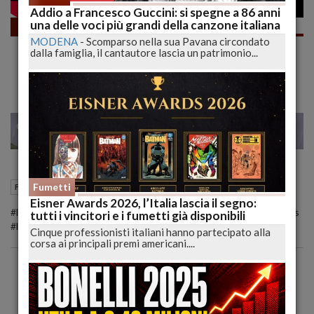
Addio a Francesco Guccini: si spegne a 86 anni
una delle voci più grandi della canzone italiana
Fumetti
MODENA
-
Scomparso nella sua Pavana circondato
MANUELE FIOR e la sua Splendida
dalla famiglia, il cantautore lascia un patrimonio...
CELESTIA | LUCCA 2021 | lucadeejay
22
25
MILANO
12 Febbraio 2022
12:49
Fumetti
Fumetti
Lucca (LU)
Eisner Awards 2026, l’Italia lascia il segno:
#lucadeejay #manuelefior #celestia #oblomov #lucca #luccacomics
tutti i vincitori e i fumetti già disponibili
#lucca2021
Cinque professionisti italiani hanno partecipato alla
corsa ai principali premi americani....