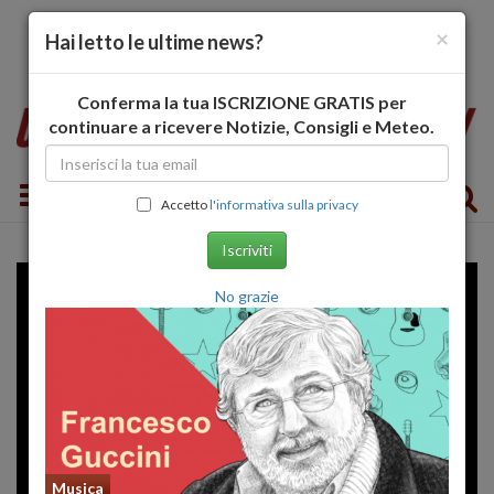
×
Hai letto le ultime news?
Conferma la tua ISCRIZIONE GRATIS per
continuare a ricevere Notizie, Consigli e Meteo.
Toggle navigation
Accetto
l'informativa sulla privacy
Iscriviti
No grazie
Musica