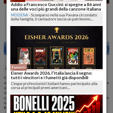
Addio a Francesco Guccini: si spegne a 86 anni
Lucio Dalla è morto: "Nanì" e le sue canzoni
una delle voci più grandi della canzone italiana
più belle (VIDEO)
MODENA
-
Scomparso nella sua Pavana circondato
dalla famiglia, il cantautore lascia un patrimonio...
Mondo della musica in lutto
21
27
VENEZIA
Fumetti
01 Marzo 2012
13:29
Spettacoli
Eisner Awards 2026, l’Italia lascia il segno:
tutti i vincitori e i fumetti già disponibili
Il mondo della musica piange la morte improvvisa di
Lucio Dalla
,
uno dei suoi esponenti più illustri ed amati. Il cantautore bolognese
Cinque professionisti italiani hanno partecipato alla
corsa ai principali premi americani....
si trovava in svizzera per una serie di concerti quando è stato
stroncato da un attacco cardiaco. Il prossimo 4 marzo avrebbe
compiuto 69 anni. Solo qualche giorno fa la sua ultima apparizione in
tv a
"Sanremo 2012"
, in concorso con
"Nanì"
, cantata insieme a
Pierdavide Carone
.