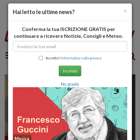
×
Hai letto le ultime news?
Conferma la tua ISCRIZIONE GRATIS per
continuare a ricevere Notizie, Consigli e Meteo.
Toggle navigation
Accetto
l'informativa sulla privacy
Iscriviti
No grazie
Musica
Spettacoli