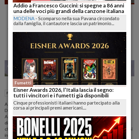
Addio a Francesco Guccini: si spegne a 86 anni
Lucca Comics & Games chiamato a Roma
una delle voci più grandi della canzone italiana
per le commemorazioni del generale Carlo
MODENA
-
Scomparso nella sua Pavana circondato
dalla famiglia, il cantautore lascia un patrimonio...
Alberto dalla Chiesa.
Il direttore del festival Emanuele Vietina ha moderato l’incontro.
28
29
MILANO
Fumetti
Eisner Awards 2026, l’Italia lascia il segno:
08 Ottobre 2022
11:15
Fumetti
Lucca (LU)
tutti i vincitori e i fumetti già disponibili
Cinque professionisti italiani hanno partecipato alla
A quarant’anni dalla strage di via Carini, lo Stato Maggiore della
corsa ai principali premi americani....
Difesa – V Reparto, sceglie di commemorare il generale Carlo
Alberto dalla Chiesa, la moglie Emmanuela Setti Carraro e l’agente
di pubblica sicurezza Domenico Russo con una graphic novel e
chiama Lucca Comics & Games a Roma per presentare l’evento. Si
intitola “Le stelle di Dora Le sfide del Generale Carlo Alberto dalla