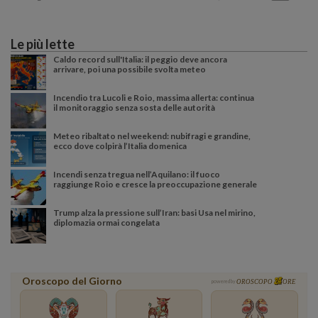
Le più lette
Caldo record sull'Italia: il peggio deve ancora
arrivare, poi una possibile svolta meteo
Incendio tra Lucoli e Roio, massima allerta: continua
il monitoraggio senza sosta delle autorità
Meteo ribaltato nel weekend: nubifragi e grandine,
ecco dove colpirà l’Italia domenica
Incendi senza tregua nell’Aquilano: il fuoco
raggiunge Roio e cresce la preoccupazione generale
Trump alza la pressione sull’Iran: basi Usa nel mirino,
diplomazia ormai congelata
Oroscopo del Giorno
powered by
OROSCOPO
ORE