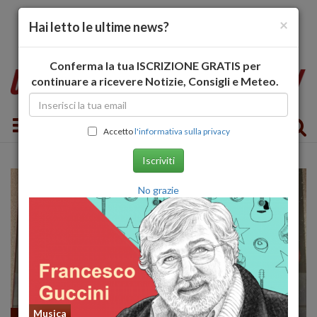
×
Hai letto le ultime news?
Conferma la tua ISCRIZIONE GRATIS per
continuare a ricevere Notizie, Consigli e Meteo.
Toggle navigation
Accetto
l'informativa sulla privacy
Iscriviti
No grazie
Musica
Fumetti