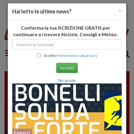
×
Hai letto le ultime news?
Conferma la tua ISCRIZIONE GRATIS per
continuare a ricevere Notizie, Consigli e Meteo.
Toggle navigation
Accetto
l'informativa sulla privacy
Iscriviti
No grazie
Fumetti
Fumetti