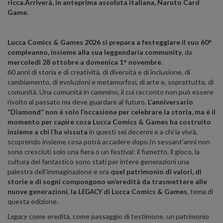
ricca.
Arriverà, in anteprima assoluta italiana,
Naruto Card
Game.
Lucca Comics & Games 2026 si prepara a festeggiare il suo 60°
compleanno, insieme alla sua leggendaria community
, da
mercoledì 28 ottobre a domenica 1° novembre
.
60 anni di storia e di creatività, di diversità e di inclusione, di
cambiamento, di evoluzioni e metamorfosi, di arte e, soprattutto, di
comunità. Una comunità in cammino, il cui racconto non può essere
rivolto al passato ma deve guardare al futuro.
L’anniversario
“Diamond” non è solo l’occasione per celebrare la storia, ma è il
momento per capire cosa Lucca Comics & Games ha costruito
insieme a chi l’ha vissuta
in questi sei decenni e a chi la vivrà,
scoprendo insieme cosa potrà accadere dopo.In sessant’anni non
sono cresciuti solo una fiera o un festival: il fumetto, il gioco, la
cultura del fantastico sono stati per intere generazioni una
palestra dell’immaginazione e ora
quel
patrimonio di valori, di
storie e di sogni compongono un’eredità da trasmettere alle
nuove generazioni
,
la
LEGACY
di Lucca Comics & Games
, tema di
questa edizione.
Legacy
come eredità, come passaggio di testimone, un patrimonio