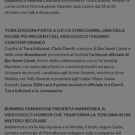
LucasArts
di
Andrea Contato
(Mondiversi/Tora Edizioni), volume di
cui ha scritto l’introduzione. Falstein sarà ospite dal 28 al 30
ottobre con talk e firmacopie.
TORA EDIZIONI PORTA A LUCCA CHRIS DARRIL, UNA DELLE
FIGURE PIÙ INFLUENTI DEL VIDEOGIOCO ITALIANO
CONTEMPORANEO
Ospite di
Tora Edizioni
,
Chris Darril
, creatore di
Bye Sweet Carole
e
della serie
Remothered
, presenterà al festival
l’artbook ufficiale di
Bye Sweet Carole
, frutto della collaborazione con Li-le Sewing
Machine, con materiali artistici e contenuti inediti sul gioco.
Un'opera da record: candidata agli Annie Awards, vincitrice di un
Webby, sei Telly Awards e premiata agli Italian Video Game
Awards.
Lucca 2026 sarà il primo incontro ufficiale tra Darril,
Tora Edizioni e la community
.
BURNING FARMHOUSE PRESENTA MARMOREA, IL
VIDEOGIOCO HORROR CHE TRASFORMA LA TOSCANA IN UN
MISTERO SECOLARE
Ambientato tra le Alpi Apuane e la Versilia, il titolo segue Guido,
tornato nel borgo di Pietralba per indagare sulla scomparsa del