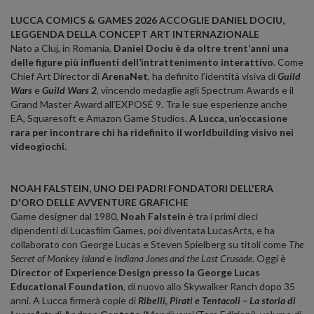
LUCCA COMICS & GAMES 2026 ACCOGLIE DANIEL DOCIU,
LEGGENDA DELLA CONCEPT ART INTERNAZIONALE
Nato a Cluj, in Romania,
Daniel Dociu è da oltre trent’anni una
delle figure più influenti dell’intrattenimento interattivo
. Come
Chief Art Director di
ArenaNet
, ha definito l’identità visiva di
Guild
Wars
e
Guild Wars 2
, vincendo medaglie agli Spectrum Awards e il
Grand Master Award all’EXPOSÉ 9. Tra le sue esperienze anche
EA, Squaresoft e Amazon Game Studios.
A Lucca, un’occasione
rara per incontrare chi ha ridefinito il worldbuilding visivo nei
videogiochi.
NOAH FALSTEIN, UNO DEI PADRI FONDATORI DELL'ERA
D'ORO DELLE AVVENTURE GRAFICHE
Game designer dal 1980,
Noah Falstein
è tra i primi dieci
dipendenti di Lucasfilm Games, poi diventata LucasArts, e ha
collaborato con George Lucas e Steven Spielberg su titoli come
The
Secret of Monkey Island
e
Indiana Jones and the Last Crusade
. Oggi è
Director of Experience Design presso la George Lucas
Educational Foundation
, di nuovo allo Skywalker Ranch dopo 35
anni. A Lucca firmerà copie di
Ribelli, Pirati e Tentacoli – La storia di