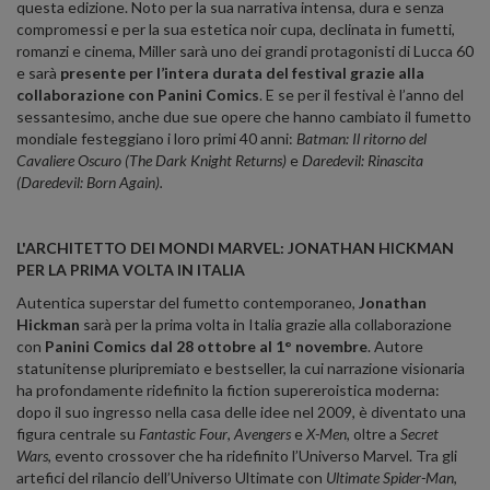
questa edizione. Noto per la sua narrativa intensa, dura e senza
compromessi e per la sua estetica noir cupa, declinata in fumetti,
romanzi e cinema, Miller sarà uno dei grandi protagonisti di Lucca 60
e sarà
presente per l’intera durata del festival grazie alla
collaborazione con Panini Comics
. E se per il festival è l’anno del
sessantesimo, anche due sue opere che hanno cambiato il fumetto
mondiale festeggiano i loro primi 40 anni:
Batman: Il ritorno del
Cavaliere Oscuro (The Dark Knight Returns)
e
Daredevil: Rinascita
(Daredevil: Born Again).
L'ARCHITETTO DEI MONDI MARVEL: JONATHAN HICKMAN
PER LA PRIMA VOLTA IN ITALIA
Autentica superstar del fumetto contemporaneo,
Jonathan
Hickman
sarà per la prima volta in Italia grazie alla collaborazione
con
Panini Comics dal 28 ottobre al 1° novembre
. Autore
statunitense pluripremiato e bestseller, la cui narrazione visionaria
ha profondamente ridefinito la fiction supereroistica moderna:
dopo il suo ingresso nella casa delle idee nel 2009, è diventato una
figura centrale su
Fantastic Four
,
Avengers
e
X-Men
, oltre a
Secret
Wars
, evento crossover che ha ridefinito l’Universo Marvel. Tra gli
artefici del rilancio dell’Universo Ultimate con
Ultimate Spider-Man
,