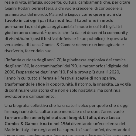
reale di vita, infanzia, scoperte, cultura, cambiamenti che, per citare
Gianni Rodari, permetterà, a chi vuole crescere, di conoscere la
grammatica del mondo. Ma anche
Legacy
come quei giochi da
tavolo in cui ogni partita modifica il tabellone in modo
permanente
, e chi gioca oggi cambia il modo in cui tutti gli altri
giocheranno domani. È questo che fa da sei decenni la community
di
visitatAutori
(così il festival definisce il suo pubblico), è questa la
vera anima di Lucca Comics & Games: ricevere un immaginario e
riscriverlo, facendolo suo.
L'infanzia curiosa degli anni '70, la giovinezza esplosiva dei comics
degli anni ’80, le contaminazioni dei ’90, la metamorfosi digitale dei
2000, l'espansione degli anni ’10. Poi la prova più dura: il 2020,
l'anno in cui tutto si ferma e il festival sceglie di non sparire,
trasformando le sfide in opportunità. Il ritorno, la rinascita. La voglia
di continuare una storia che non è solo nostalgia, ma continua
evoluzione e cambiamento.
Una biografia collettiva che ha creato il solco per quello che è oggi
l’immaginario della cultura pop mondiale e che quest’anno vuole
tornare alle sue origini e ai suoi luoghi. L’Italia, dove Lucca
Comics & Games è nato nel 1966
diventando un’eccellenza del
Made in Italy, che negli anni ha superato i suoi confini, diventando il
luogo dove sperimentare, incontrare, amare, fare amicizia, crescere,