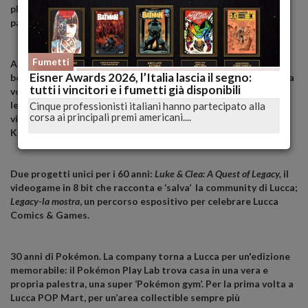
pluripremiata in Francia: la nuova generazione che eredita il
patrimonio di storie e sogni di Lucca Comics & Games.
Fumetti
Arrivano a Lucca la leg
genda Go Nagai, il re del fumetto hard-
Eisner Awards 2026, l’Italia lascia il segno:
boiled
Frank Miller, l’architetto di mondi Jonathan Hickman, la
tutti i vincitori e i fumetti già disponibili
voce della generazione Z Tillie Walden,
l’autore di saghe
leggendarie Tōru Fujisawa,
l’iconico Yoshinori Kitase, il
Cinque professionisti italiani hanno partecipato alla
corsa ai principali premi americani....
visionario Hideki Kamiya, la maestra di colonne sonore Y
ō
ko
Kanno e moltissimi altri e altre.
Due progetti unici per i 60 anni:
Luke & Clea: A Quest of Legacy,
il
videogame in 8 bit che racconta e ‘salva’ la community di Lucca;
Legacy-la mostra
, un percorso espositivo per celebrare Lucca
Comics & Games.
30 anni di Pokémon. La company torna a Lucca per un'edizione
memorabile: il Pokémon Play Lab trova casa in una vera e
propria palestra, una super ‘Pokémon gym’. Per la prima volta a
Lucca POP Mart, per un’area collectible sempre più