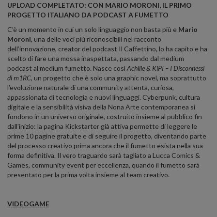
UPLOAD COMPLETATO: CON MARIO MORONI, IL PRIMO
PROGETTO ITALIANO DA PODCAST A FUMETTO
C’è un momento in cui un solo linguaggio non basta più e
Mario
Moroni
, una delle voci più riconoscibili nel racconto
dell’innovazione, creator del podcast Il Caffettino, lo ha capito e ha
scelto di fare una mossa inaspettata, passando dal medium
podcast al medium fumetto. Nasce così
Achille & KiPI – I Disconnessi
di m1RC
, un progetto che è solo una graphic novel, ma soprattutto
l’evoluzione naturale di una community attenta, curiosa,
appassionata di tecnologia e nuovi linguaggi. Cyberpunk, cultura
digitale e la sensibilità visiva della Nona Arte contemporanea si
fondono in un universo originale, costruito insieme al pubblico fin
dall'inizio: la pagina Kickstarter già attiva permette di leggere le
prime 10 pagine gratuite e di seguire il progetto, diventando parte
del processo creativo prima ancora che il fumetto esista nella sua
forma definitiva. Il vero traguardo sarà tagliato a Lucca Comics &
Games, community event per eccellenza, quando il fumetto sarà
presentato per la prima volta insieme al team creativo.
VIDEOGAME