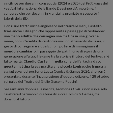
vincitrice per due anni consecutivi (2024 e 2025) del
Petit Fauve
del
Festival International de la Bande Dessinée d'Angoulême, il
concorso che per decenni in Francia ha premiato e scoperto i
talenti della BD.
Con il suo tratto michelangiolesco nel ritrarre le mani, Castellini
firma anche il disegno che rappresenta il passaggio di testimone:
una mano adulta ch
e consegna una matita in una giovane
mano
, non un’eredità da custodire ma uno strumento da usare, il
gesto di
consegnare a qualcuno il potere di immaginare il
mondo e cambiarlo
. Il passaggio del patrimonio di sogni da una
generazione all’altra, il legame tra la storia e il futuro del festival, si è
fatto realtà:
Claudio Castellini, nella culla dell’arte, ha dato
questa mattina la sua matita alla piccola Louise,
che firmerà la
variant cover
del poster di Lucca Comics & Games 2026, che verrà
presentata durante l’inaugurazione di questa edizione, il 28 ottobre
sul palco del Teatro del Giglio Giacomo Puccini.
Sessant'anni dopo la sua nascita, l’edizione
LEGACY
non vuole solo
celebrare il patrimonio di storie di Lucca Comics & Games, ma
donarlo al futuro.