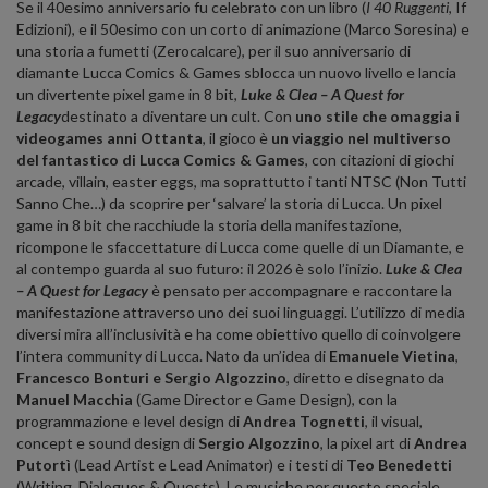
Se il 40esimo anniversario fu celebrato con un libro (
I 40 Ruggenti
, If
Edizioni), e il 50esimo con un corto di animazione (Marco Soresina) e
una storia a fumetti (Zerocalcare), per il suo anniversario di
diamante Lucca Comics & Games sblocca un nuovo livello e lancia
un divertente pixel game in 8 bit,
Luke & Clea – A Quest for
Legacy
destinato a diventare un cult. Con
uno stile che omaggia i
videogames anni Ottanta
, il gioco è
un viaggio nel multiverso
del fantastico di Lucca Comics & Games
, con citazioni di giochi
arcade, villain, easter eggs, ma soprattutto i tanti NTSC (Non Tutti
Sanno Che…) da scoprire per ‘salvare’ la storia di Lucca. Un pixel
game in 8 bit che racchiude la storia della manifestazione,
ricompone le sfaccettature di Lucca come quelle di un Diamante, e
al contempo guarda al suo futuro: il 2026 è solo l’inizio.
Luke & Clea
– A Quest for Legacy
è pensato per accompagnare e raccontare la
manifestazione attraverso uno dei suoi linguaggi. L’utilizzo di media
diversi mira all’inclusività e ha come obiettivo quello di coinvolgere
l’intera community di Lucca. Nato da un’idea di
Emanuele Vietina
,
Francesco Bonturi e Sergio Algozzino
, diretto e disegnato da
Manuel Macchia
(Game Director e Game Design), con la
programmazione e level design di
Andrea Tognetti
, il visual,
concept e sound design di
Sergio Algozzino
, la pixel art di
Andrea
Putortì
(Lead Artist e Lead Animator) e i testi di
Teo Benedetti
(Writing, Dialogues & Quests). Le musiche per questo speciale