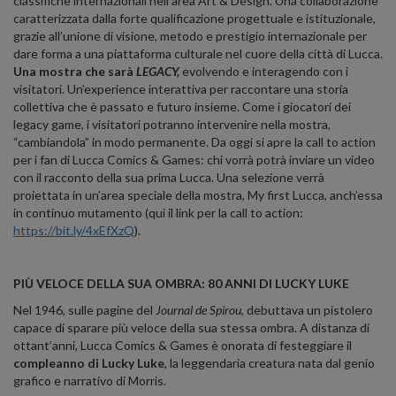
classifiche internazionali nell’area Art & Design. Una collaborazione
caratterizzata dalla forte qualificazione progettuale e istituzionale,
grazie all’unione di visione, metodo e prestigio internazionale per
dare forma a una piattaforma culturale nel cuore della città di Lucca.
Una mostra che sarà
LEGACY,
evolvendo e interagendo con i
visitatori. Un’experience interattiva per raccontare una storia
collettiva che è passato e futuro insieme. Come i giocatori dei
legacy game, i visitatori potranno intervenire nella mostra,
“cambiandola” in modo permanente. Da oggi si apre la call to action
per i fan di Lucca Comics & Games: chi vorrà potrà inviare un video
con il racconto della sua prima Lucca. Una selezione verrà
proiettata in un’area speciale della mostra, My first Lucca, anch’essa
in continuo mutamento (qui il link per la call to action:
https://bit.ly/4xEfXzQ
).
PIÙ VELOCE DELLA SUA OMBRA: 80 ANNI DI LUCKY LUKE
Nel 1946, sulle pagine del
Journal de Spirou
, debuttava un pistolero
capace di sparare più veloce della sua stessa ombra. A distanza di
ottant’anni, Lucca Comics & Games è onorata di festeggiare il
compleanno di Lucky Luke
, la leggendaria creatura nata dal genio
grafico e narrativo di Morris.