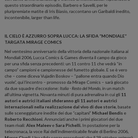
questo straordinario episodio, Barbero e Savelli, per le
pluripremiate matite di Iris Biasio, raccontano un Garibaldi inedito,
incontenibile, larger than life.
IL CIELO È AZZURRO SOPRA LUCCA: LA SFIDA “MONDIALE”
TARGATA MIRAGE COMICS
Nel ventesimo anniversario della vittoria della nazionale italiana ai
Mondiali 2006, Lucca Comics & Games diventa il campo da gioco
per una sfida senza precedenti: un 11 contro 11 che vedrà “in
campo” campioni e campionesse del fumetto globale. E se è vero
che – come diceva Vujadin Boskov – “pallone entra quando Dio
vuole”, qui l’incontro – promosso da Mirage Comics – sarà giocato
da due squadre d’eccezione:
Italia - Resto del Mondo
, in un match
all’ultima vignetta. Novanta minuti di pura adrenalina in cui gli
11
autori e autrici italiani sfideranno gli 11 autori e autrici
internazionali nella realizzazione dal vivo di due storie
, basate
sulle sceneggiature inedite dei due “capitani”
Michael Bendis
e
Roberto Recchioni
. Annunciati anche i primi giocatori dei due
team rivali:
Alex Maleev
e
Sara Pichelli.
In postazione per la
telecronaca, la voce Rai dell’indimenticabile finale di Berlino 2006,
Marco Civoli
. Una sfida senza precedenti che il 29 ottobre animerà