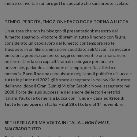
inoltre coinvolta in un
progetto speciale
che sarà presto svelato.
TEMPO, PERDITA, EMOZIONI: PACO ROCA TORNA A LUCCA
Un autore che non ha bisogno di presentazioni: maestro del
fumetto spagnolo, vincitore di premi in tutto il mondo con
Rughe
,
considerato un capolavoro del fumetto contemporaneo (e
trasposto in un film d'animazione candidato agli Oscar), sa evocare
emozioni agrodolci con personaggi commoventi e una narrazione
potente. Con la sua capacità rara di coniugare personale e
universale, parlando a chiunque di tempo, perdita, affetto e
memoria,
Paco Roca
ha conquistato negli anni il pubblico di Lucca e
tutte le giurie: nel 2022 gli è stato assegnato lo Yellow Kid Autore
dell’anno, dopo il Gran Guinigi Miglior Graphic Novel assegnato nel
2008. Forte dei suoi successi e dell’amore dei lettori e lettrici
italiani,
l’autore tornerà a Lucca con Tunué – casa editrice di
tutte le sue opere in Italia – dal 28 ottobre al 1° novembre
.
SETH PER LA PRIMA VOLTA IN ITALIA…
NON È MALE,
MALGRADO TUTTO