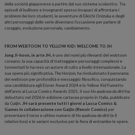
della società giapponese a partire dal suo sistema scolastico. Tra
episodi di bullismo e insegnanti spesso incapaci di affrontare i
problemi dei loro studenti, le avventure di Eikichi Onizuka e degli
altri personaggi delle serie diventano l’occasione per parlare di
coraggio, evoluzione personale, cambiamento.
FROM WEBTOON TO YELLOW KID: WELCOME TO JH
Jung Ji-hoon, in arte JH,
è uno dei nomi più rilevanti del webtoon
coreano: la sua capacità di tratteggiare personaggi complessi e
tormentati lo ha reso un autore di culto a livello internazionale. La
sua opera più significativa,
The Horizon
, ha rivoluzionato il panorama
dei webtoon per profondità e messaggio filosofico, conquistando
una candidatura agli Eisner Award 2024 e lo Yellow Kid Fumetto
dell'anno ai Lucca Comics Awards 2025. Il suo
Ho qualcosa da dirti
ha
debuttato nel 2026 in edizione cartacea proprio in Italia, pubblicato
da Gaijin.
JH sarà presente tutti i giorni a Lucca Comics &
Games in collaborazione con Gaijin (Renoir Comics)
per
presentare il terzo e ultimo numero di
Ho qualcosa da dirti
(e il
relativo box) e le variant esclusive per la fiera di entrambe le opere.