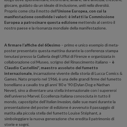
giocare, guidato da un ideale di inclusione,
uniti nella diversità
.
Proprio come cita il motto dell
’Unione Europea, con cui la
manifestazione condivide i valori: è infatti la Commissione
Europea a
patrocinare questa edizione
mettendo al centro il
nostro paese e la risonanza mondiale della manifestazione.
A firmare l’affiche del 60esimo
– primo e unico esempio di meta-
poster presentato questa mattina durante la conferenza stampa
tenutasi presso la Galleria degli Uffizi di Firenze e organizzata in
collaborazione col Museo, scrigno del Rinascimento italiano –
è
Claudio Castellini*, maestro assoluto del fumetto
internazionale
, incarnazione vivente della storia di Lucca Comics &
Games. Nato proprio nel 1966, è una delle grandi firme del fumetto
bonelliano a cavallo tra gli anni ‘80 e ‘90 (Dylan Dog e Nathan
Never), sino a diventare una stella internazionale con i supereroi
dell’universo Marvel. Eccellenza italiana conosciuta in tutto il
mondo, capostipite dell’
Italian Invasion
, dalle sue mani durante la
presentazione del poster di edizione è avvenuto il passaggio di
matita alla piccola stella del fumetto Louise Stéphant, a
simboleggiare la nuova generazione che eredita il patrimonio di
storie e sogni.