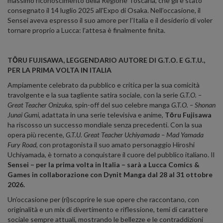
massimo riconoscimento della Regione Toscana, che gli è stato
consegnato il 14 luglio 2025 all'Expo di Osaka. Nell’occasione, il
Sensei aveva espresso il suo amore per l’Italia e il desiderio di voler
tornare proprio a Lucca: l’attesa è finalmente finita.
TŌRU FUJISAWA, LEGGENDARIO AUTORE DI G.T.O. E G.T.U.,
PER LA PRIMA VOLTA IN ITALIA
Ampiamente celebrato da pubblico e critica per la sua comicità
travolgente e la sua tagliente satira sociale, con la serie
G.T.O. –
Great Teacher Onizuka
, spin-off del suo celebre manga
G.T.O. – Shonan
Junai Gumi
, adattata in una serie televisiva e anime,
Tōru Fujisawa
ha riscosso un successo mondiale senza precedenti. Con la sua
opera più recente,
G.T.U. Great Teacher Uchiyamada – Mad Yamada
Fury Road
, con protagonista il suo amato personaggio Hiroshi
Uchiyamada, è tornato a conquistare il cuore del pubblico italiano. Il
Sensei – per la prima volta in Italia – sarà a Lucca Comics &
Games in collaborazione con Dynit Manga dal 28 al 31 ottobre
2026.
Un’occasione per (ri)scoprire le sue opere che raccontano, con
originalità e un mix di divertimento e riflessione, temi di carattere
sociale sempre attuali, mostrando le bellezze e le contraddizioni