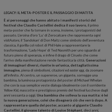
LEGACY
: IL META-POSTER E IL PASSAGGIO DI MATITA
È ai personaggi che hanno abitato i manifesti storici del
festival che Claudio Castellini dedica il suo lavoro
, il primo
meta-poster che fa tornare in scena, insieme, i protagonisti del
passato. L’eroina d’oro ‘Lu’ di Zerocalcare che rappresenta ogni
visitAutore
, il ‘Sandokan’ di Don Maitz come simbolo dell'avventura
classica, il gorilla col robot di Phil Hale a rappresentare la
trasformazione, ‘Lady Hope’ di Ted Nasmith per uno sguardo al
futuro pieno di speranza, e infine il drago di Ciruelo che come
l’arrivo della manifestazione rende fantastica la città.
Generazioni
di immaginari diversi, riunite in un'unica, dettagliatissima
immagine
, piena di simbolismi, citazioni ed
easter egg
, da zoomare
all'infinito. Al centro, un supereroe, un gigante, sorregge una
bambina, la luminosa protagonista del poster di Michael Whelan
che con la sua semplice veste dialoga idealmente con il sorridente
Yellow Kid,
mascotte e prestigioso premio del festival lucchese dagli
anni sessanta a oggi.
Una bambina che solleva la sua matita: è lei
la nuova generazione, colei che disegnerà ciò che verrà dopo. A
rappresentare quella del poster, accanto al gigante Claudio
Castellini, il giovane talento di Louise Stéphant
, dieci anni,