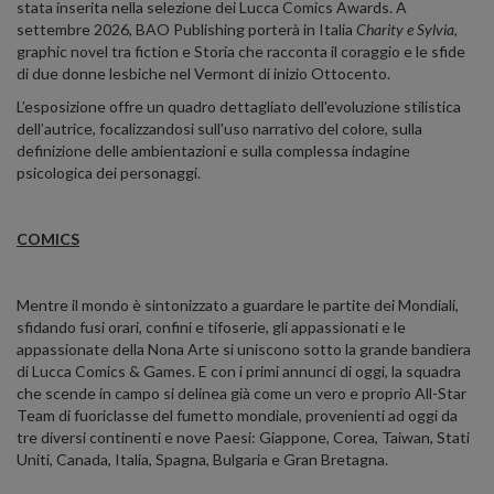
stata inserita nella selezione dei Lucca Comics Awards. A
settembre 2026, BAO Publishing porterà in Italia
Charity e Sylvia,
graphic novel tra fiction e Storia che racconta il coraggio e le sfide
di due donne lesbiche nel Vermont di inizio Ottocento.
L’esposizione offre un quadro dettagliato dell'evoluzione stilistica
dell’autrice, focalizzandosi sull'uso narrativo del colore, sulla
definizione delle ambientazioni e sulla complessa indagine
psicologica dei personaggi.
COMICS
Mentre il mondo è sintonizzato a guardare le partite dei Mondiali,
sfidando fusi orari, confini e tifoserie, gli appassionati e le
appassionate della Nona Arte si uniscono sotto la grande bandiera
di Lucca Comics & Games. E con i primi annunci di oggi, la squadra
che scende in campo si delinea già come un vero e proprio All-Star
Team di fuoriclasse del fumetto mondiale, provenienti ad oggi da
tre diversi continenti e nove Paesi: Giappone, Corea, Taiwan, Stati
Uniti, Canada, Italia, Spagna, Bulgaria e Gran Bretagna.