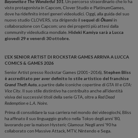
Bayonetta e The Wonderful 101
. Un percorso straordinario che lo ha
visto protagonista in Capcom, Clover Studio e PlatinumGames,
dove ha ridefinito interi generi videoludici. Oggi, alla guida del suo
nuovo studio CLOVERS, sta dirigendo il
sequel di
Ōkami
in
collaborazione con Capcom; uno dei progetti più attesi dalla
community videoludica mondiale.
Hideki Kamiya sarà a Lucca
giovedì 29 e venerdì 30 ottobre.
L'EX SENIOR ARTIST DI ROCKSTAR GAMES ARRIVA A LUCCA
COMICS & GAMES 2026
Senior Artist presso Rockstar Games (2001–2016),
Stephen Bliss
è accreditato per aver definito lo stile artistico del franchise
Grand Theft Auto
, a partire dalle iconiche copertine di
GTA III
e
GTA:
Vice City
. Il suo stile distintivo ha contribuito anche all'identità
visiva dei successivi titoli della serie GTA, oltre a
Red Dead
Redemption
e
L.A. Noire
.
Prima di consolidare la sua carriera nel mondo dei videogiochi, Bliss
ha affinato il suo linguaggio grafico nella Tokyo degli anni '80,
lavorando per la maison Hysteric Glamour. Negli anni '90 ha
collaborato con Massive Attack, MTV, Nintendo e Sega.