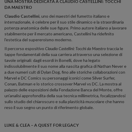
UNA MOSTRA DEDICATA A CLAUDIO CASTELLINI: TOCCHI
DA MAESTRO
Claudio Castellini
, uno dei maestri del fumetto italiano e
internazionale, è celebre per il suo stile dinamico e la straordinaria
potenza anatomica delle sue figure. Primo autore italiano a lavorare
stabilmente per il mercato americano, Castellini ha ridefinito
l'estetica del supereroismo moderno.
Il percorso espositivo
Claudio Castellini: Tocchi da Maestro
traccia le
tappe fondamentali della sua carriera attraverso una selezione di
tavole originali: dagli esordi in Bonelli, dove ha legato
indissolubilmente il suo nome alla nascita grafica di Nathan Never e
a due numeri cult di Dylan Dog, fino alle storiche collaborazioni con
Marvel e DC Comics su personaggi iconici come Silver Surfer,
Conan, Batman e lo storico crossover Marvel vs DC. La mostra al
palazzo delle esposizioni della Fondazione Banca del Monte, offre
un'analisi approfondita della sua tecnica millimetrica, focalizzandosi
sullo studio del chiaroscuro e sulla plasticità muscolare che hanno
reso il suo segno un punto di riferimento globale.
LUKE & CLEA – A QUEST FOR LEGACY