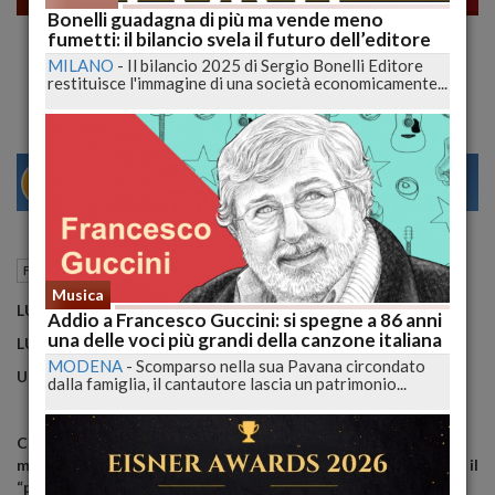
Bonelli guadagna di più ma vende meno
Lucca 2026, come avere i biglietti a prezzo
fumetti: il bilancio svela il futuro dell’editore
bloccato!
MILANO
-
Il bilancio 2025 di Sergio Bonelli Editore
restituisce l'immagine di una società economicamente...
27
29
VENEZIA
23 Giugno 2026
13:43
Fumetti
Lucca (LU)
Musica
LUCCA60: LEGACY
Addio a Francesco Guccini: si spegne a 86 anni
una delle voci più grandi della canzone italiana
LUCCA COMICS & GAMES,
MODENA
-
Scomparso nella sua Pavana circondato
UN’EREDITÀ CHE ALIMENTA IL FUTURO
dalla famiglia, il cantautore lascia un patrimonio...
Claudio Castellini firma il poster per i 60 anni della
manifestazione, Legacy il claim di questo 2026. Dalle sue mani il
“passaggio di matita” a Louise Stéphant, 10 anni e già