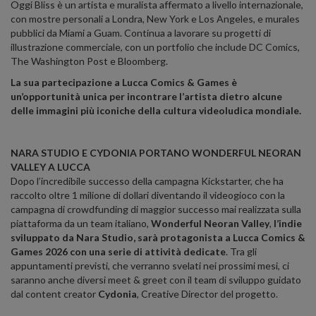
Oggi Bliss è un artista e muralista affermato a livello internazionale,
con mostre personali a Londra, New York e Los Angeles, e murales
pubblici da Miami a Guam. Continua a lavorare su progetti di
illustrazione commerciale, con un portfolio che include DC Comics,
The Washington Post e Bloomberg.
La sua partecipazione a Lucca Comics & Games è
un
’
opportunità unica per incontrare l
’
artista dietro alcune
delle immagini più iconiche della cultura videoludica mondiale.
NARA STUDIO E CYDONIA PORTANO WONDERFUL NEORAN
VALLEY A LUCCA
Dopo l’incredibile successo della campagna Kickstarter, che ha
raccolto oltre 1 milione di dollari diventando il videogioco con la
campagna di crowdfunding di maggior successo mai realizzata sulla
piattaforma da un team italiano,
Wonderful Neoran Valley
,
l’indie
sviluppato da Nara Studio, sarà protagonista a Lucca Comics &
Games 2026 con una serie di attività dedicate
. Tra gli
appuntamenti previsti, che verranno svelati nei prossimi mesi, ci
saranno anche diversi meet & greet con il team di sviluppo guidato
dal content creator
Cydonia
, Creative Director del progetto.