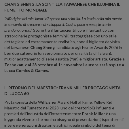
CHANG SHENG, LA SCINTILLA TAIWANESE CHE ILLUMINA IL
FUMETTO MONDIALE
“All’origine dei miei lavori c’è spesso una scintilla. La lascio nella mia mente,
le consento di crescere e di svilupparsi. Così, a poco a poco, le storie
prendono forma.”
Storie tra il fantascientifico e il fantastico con
straordinarie protagoniste femminili, tratteggiate con uno stile
dettagliato ed estremamente realistico, sono il biglietto da visita
del taiwanese
Chang Sheng
, candidato agli Eisner Awards 2026 in
ben due categorie (un vero primato per un artista di Taiwan):
miglior adattamento di serie asiatica (Yan) e miglior artista.
Grazie a
Toshokan, dal 28 ottobre al 1° novembre l’autore sarà ospite a
Lucca Comics & Games.
IL RITORNO DEL MAESTRO: FRANK MILLER PROTAGONISTA
DI LUCCA 60
Protagonista della Will Eisner Award Hall of Fame, Yellow Kid
Maestro del Fumetto nel 2023, uno dei creatori più influenti e
premiati dell’industria dell’intrattenimento:
Frank Miller
è una
leggenda vivente che non ha bisogno di presentazioni, ispiratore di
intere generazioni di autori e autrici, ideale simbolo del tema di