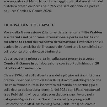
sceneggiatura di Marco Nucci. Un omaggio tutto italiano al mito del
pistolero creato da Morris nel 1946, che sarà disponibile a partire
da Lucca Comics & Games 2026.
TILLIE WALDEN: TIME CAPSULE
Voce della Generazione Z
, la fumettista americana
Tillie Walden
si è distinta nel panorama internazionale per la maturità con
cui affronta i temi del racconto di formazione
, l'inventiva con cui
esplora le potenzialità del linguaggio del fumetto e la sensibilità con
cui racconta storie delicate e intimiste.
L’autrice, per la prima volta in Italia, sarà presente a Lucca
Comics & Games in collaborazione con Bao Publishing dal 28
ottobre al 1° novembre.
Classe 1996, nel 2018 diventa una delle più giovani vincitrici di un
premio Eisner con
Trottole
(Oscar INK), il lavoro autobiografico che
l’ha resa famosa in Italia, incentrato sul mondo del pattinaggio e
sulla ricerca della propria identità. Nel 2021 con
Mi stai Ascoltando?
(Bao Publishing) vince un altro prestigioso Eisner Award nella
categoria Miglior Graphic Novel. Con la trilogia young adult
Clementine,
spin off di
The Walking Dead
(SaldaPress) nel 2024 è