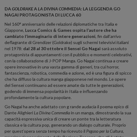
DA
GOLDRAKE
A
LA DIVINA COMMEDIA
: LA LEGGENDA GO
NAGAI PROTAGONISTA DI LUCCA 60
Nel 160° anniversario delle relazioni diplomatiche tra Italia e
Giappone,
Lucca Comics & Games ospita l’autore che ha
cambiato l’immaginario di intere generazioni
, fin dall’arrivo
deflagrante di Grendizer (Goldrake) sugli schermi televisivi italiani
nel 1978:
dal 28 al 30 ottobre il Sensei Go Nagai
sarà assoluto
protagonista di appuntamenti con il pubblico e momenti celebrativi,
con la collaborazione di J-POP Manga. Go Nagai continua a creare
opere innovative in una vasta gamma di generi, tra cui horror,
fantascienza, robotica, commedia e azione, ed è una figura di spicco
che ha diffuso la cultura manga giapponese nel mondo. Le opere
del Sensei continuano ad essere amate da tutte le generazioni,
godendo di immensa popolarità in Italia e influenzando
profondamente la cultura popolare.
Go Nagai ha anche adattato con g rande audacia il poema epico di
Dante Alighieri
La Divina Commedia
in un manga, dimostrando la sua
capacità espressiva unica di creare un ponte tra la letteratura
classica e la cultura pop, generando un dialogo culturale. Proprio
per quest’opera senza tempo ha ricevuto il
Pegaso per la Cultura
,