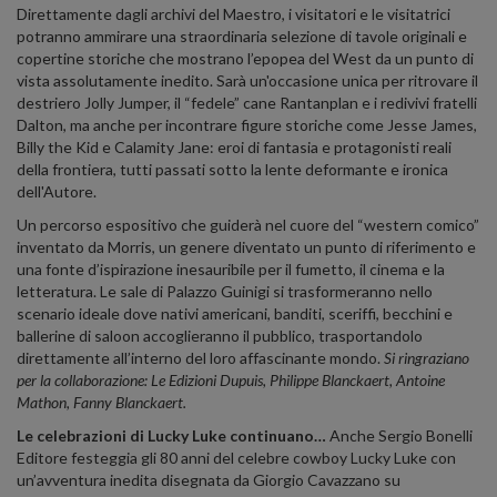
Direttamente dagli archivi del Maestro, i visitatori e le visitatrici
potranno ammirare una straordinaria selezione di tavole originali e
copertine storiche che mostrano l’epopea del West da un punto di
vista assolutamente inedito. Sarà un'occasione unica per ritrovare il
destriero Jolly Jumper, il “fedele” cane Rantanplan e i redivivi fratelli
Dalton, ma anche per incontrare figure storiche come Jesse James,
Billy the Kid e Calamity Jane: eroi di fantasia e protagonisti reali
della frontiera, tutti passati sotto la lente deformante e ironica
dell'Autore.
Un percorso espositivo che guiderà nel cuore del “western comico”
inventato da Morris, un genere diventato un punto di riferimento e
una fonte d’ispirazione inesauribile per il fumetto, il cinema e la
letteratura. Le sale di Palazzo Guinigi si trasformeranno nello
scenario ideale dove nativi americani, banditi, sceriffi, becchini e
ballerine di saloon accoglieranno il pubblico, trasportandolo
direttamente all’interno del loro affascinante mondo.
Si ringraziano
per la collaborazione: Le Edizioni Dupuis, Philippe Blanckaert, Antoine
Mathon, Fanny Blanckaert.
Le celebrazioni di Lucky Luke continuano…
Anche Sergio Bonelli
Editore festeggia gli 80 anni del celebre cowboy Lucky Luke con
un’avventura inedita disegnata da Giorgio Cavazzano su