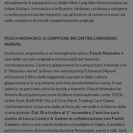
attualmente è impegnato su
Spider-Man: Long Way Home
insieme ad
Adam Kubert. Innovativo e influente, Hickman continua a spingere
i confini espressivi del fumetto, sia all’interno di universi iconici sia
nella creazione di mondi completamente originali.
PEACH MOMOKO: IL GIAPPONE INCONTRA L’UNIVERSO
MARVEL
Inchiostro, acquerello e un immaginario unico:
Peach Momoko
è
una delle voci più originali e riconoscibili del fumetto
contemporaneo. L'autrice giapponese ha conquistato il mondo con
il “Momoko-verse”, la linea che reinterpreta l'Universo Marvel
attraverso il filtro delle leggende popolari e della cultura
giapponese e la sua visione artistica assolutamente unica. Il suo
talento va però ben oltre le tavole a fumetti: Peach Momoko ha
firmato illustrazioni per nomi di rilievo internazionale come TOOL,
Linkin Park, BABYMETAL e il One Piece Trading Card Game,
confermandosi come una delle artiste più versatili e richieste della
scena globale.
Dal 28 ottobre al 1° novembre, l'autrice sarà
ospite di Lucca Comics & Games in collaborazione con Panini
Comics
: oltre a uno stand dedicato al padiglione Giglio, il pubblico
avrà l’occasione di incontrarla durante firmacopie, panel e talk. Sarà