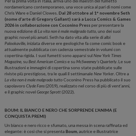
Per la prima volta in Italia, arriva uno dei maestri del fumetto
nordamericano contemporaneo, una voce unica al pari di nomi come
Chris Ware e Daniel Clowes.
Dal 28 ottobre al 1° novembre
Seth
(nome d’arte di Gregory Gallant) sarà a Lucca Comics & Games
2026 in collaborazione con Coconino Press
per presentare la
nuova edizione di
La vita non è male malgrado tutto
, uno dei suoi
graphic novel più amati. Seth ha dato vita alla serie di albi
Palookaville
, iniziata diverse ere geologiche fa come comic book e
attualmente pubblicata con cadenza semestrale in volumi con
copertina rigida. I suoi fumetti sono apparsi sul
New York Times
Magazine
, su
Best American Comics
e su
McSweeney’s Quarterly
. Le sue
illustrazioni e immagini di copertina sono state pubblicate sulle
riviste più prestigiose, tra le quali il settimanale
New Yorker
. Oltre a
La vita non è male malgrado tutto
Coconino Press ha pubblicato il suo
capolavoro
Clyde Fans
(2019), realizzato nel corso di più di vent’anni,
e il graphic novel
George Sprott
(2022).
BOUM: IL BIANCO E NERO CHE SORPRENDE L'ANIMA (E
CONQUISTA PREMI)
Un bianco e nero ricco e sfumato, una messa in scena raffinata ed
elegante: è così che si presenta
Boum
, autrice e illustratrice