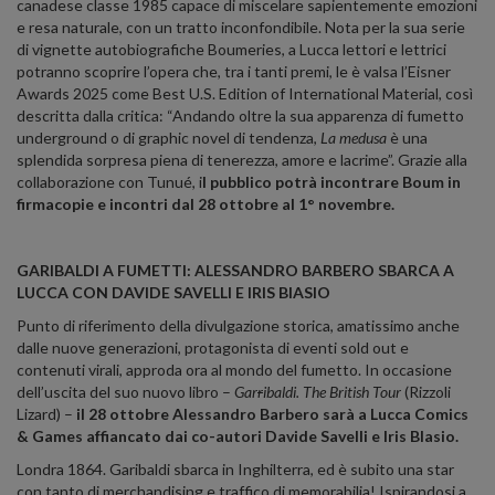
canadese classe 1985 capace di miscelare sapientemente emozioni
e resa naturale, con un tratto inconfondibile. Nota per la sua serie
di vignette autobiografiche Boumeries, a Lucca lettori e lettrici
potranno scoprire l’opera che, tra i tanti premi, le è valsa l’Eisner
Awards 2025 come Best U.S. Edition of International Material, così
descritta dalla critica: “Andando oltre la sua apparenza di fumetto
underground o di graphic novel di tendenza,
La medusa
è una
splendida sorpresa piena di tenerezza, amore e lacrime”. Grazie alla
collaborazione con Tunué, i
l pubblico potrà incontrare Boum in
firmacopie e incontri dal 28 ottobre al 1° novembre.
GARIBALDI A FUMETTI: ALESSANDRO BARBERO SBARCA A
LUCCA CON DAVIDE SAVELLI E IRIS BIASIO
Punto di riferimento della divulgazione storica, amatissimo anche
dalle nuove generazioni, protagonista di eventi sold out e
contenuti virali, approda ora al mondo del fumetto. In occasione
dell’uscita del suo nuovo libro –
Gar
r
ibaldi. The British Tour
(Rizzoli
Lizard) –
il 28 ottobre
Alessandro Barbero sarà a Lucca Comics
& Games affiancato dai co-autori Davide Savelli e Iris
BIasio.
Londra 1864. Garibaldi sbarca in Inghilterra, ed è subito una star
con tanto di merchandising e traffico di memorabilia! Ispirandosi a