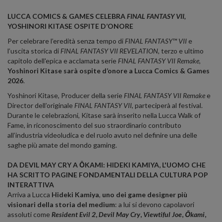
LUCCA COMICS & GAMES CELEBRA
FINAL FANTASY VII,
YOSHINORI KITASE OSPITE D’ONORE
Per celebrare l’eredità senza tempo di
FINAL FANTASY™ VII
e
l’uscita storica di
FINAL FANTASY VII REVELATION
, terzo e ultimo
capitolo dell'epica e acclamata serie
FINAL FANTASY VII Remake
,
Yoshinori Kitase
sarà ospite d’onore a Lucca Comics & Games
2026
.
Yoshinori Kitase, Producer della serie
FINAL FANTASY VII Remake
e
Director dell’originale
FINAL FANTASY VII
, parteciperà al festival.
Durante le celebrazioni, Kitase sarà inserito nella Lucca Walk of
Fame, in riconoscimento del suo straordinario contributo
all’industria videoludica e del ruolo avuto nel definire una delle
saghe più amate del mondo gaming.
DA DEVIL MAY CRY A ŌKAMI: HIDEKI KAMIYA, L'UOMO CHE
HA SCRITTO PAGINE FONDAMENTALI DELLA CULTURA POP
INTERATTIVA
Arriva a Lucca
Hideki Kamiya
,
uno dei game designer più
visionari della storia del medium
: a lui si devono capolavori
assoluti come
Resident Evil 2
,
Devil May Cry
,
Viewtiful Joe
,
Ōkami
,