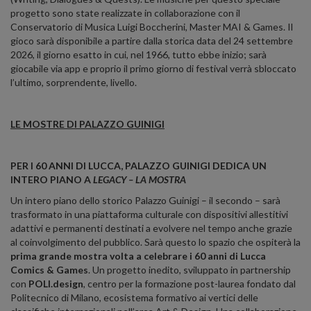
progetto sono state realizzate in collaborazione con il
Conservatorio di Musica Luigi Boccherini, Master MAI & Games. Il
gioco sarà disponibile a partire dalla storica data del 24 settembre
2026, il giorno esatto in cui, nel 1966, tutto ebbe inizio; sarà
giocabile via app e proprio il primo giorno di festival verrà sbloccato
l’ultimo, sorprendente, livello.
LE MOSTRE DI PALAZZO GUINIGI
PER I 60 ANNI DI LUCCA, PALAZZO GUINIGI DEDICA UN
INTERO PIANO A
LEGACY – LA MOSTRA
Un intero piano dello storico Palazzo Guinigi – il secondo – sarà
trasformato in una piattaforma culturale con dispositivi allestitivi
adattivi e permanenti destinati a evolvere nel tempo anche grazie
al coinvolgimento del pubblico. Sarà questo lo spazio che ospiterà la
prima grande mostra volta a celebrare i 60 anni di Lucca
Comics & Games
. Un progetto inedito, sviluppato in partnership
con
POLI.design
, centro per la formazione post-laurea fondato dal
Politecnico di Milano, ecosistema formativo ai vertici delle